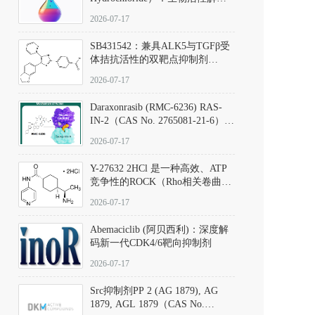
析、实验操作指南与溶液配制规
2026-07-17
范
SB431542：兼具ALK5与TGFβ受
体拮抗活性的双靶点抑制剂
（CAS号：301836-41-9；货号：
2026-07-17
D801067）
Daraxonrasib (RMC-6236) RAS-
IN-2（CAS No. 2765081-21-6）：
体外与体内药理学评价方法，靶
2026-07-17
向KRAS/NRAS/HRAS的广谱RAS
抑制剂
Y-27632 2HCl 是一种高效、ATP
竞争性的ROCK（Rho相关卷曲螺
旋蛋白激酶）选择性抑制剂，可
2026-07-17
同等抑制ROCK1与ROCK2；其通
过精准嵌入激酶的ATP结合位点
Abemaciclib (阿贝西利)：深度解
发挥抑制作用，对ROCK1和
码新一代CDK4/6靶向抑制剂
ROCK2的解离常数（Ki）分别为
140 nM和300 nM；在众多丝氨酸/
2026-07-17
苏氨酸激酶（如PKC、MLCK）
中，其靶向ROCK的选择性超过
Src抑制剂PP 2 (AG 1879), AG
200倍，凸显出优异的分子特异
1879, AGL 1879（CAS No.