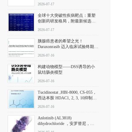
性。
172889-27-9）｜货号 D807008｜
2026-07-17
应用指南
全球十大突破性疾病靶点：重塑
创新药研发格局，附最新候选分
子清单
2026-07-17
胰腺癌患者的希望之光！
Daraxonrasib 迈入临床试验终期阶
段
2026-07-16
构建动物模型——DSS诱导的小
鼠结肠炎模型
2026-07-16
Tucidinostat ,HBI-8000, CS-055，
西达本胺 HDAC1, 2, 3, 10抑制剂
(CAS#1616493-44-7 目录号
2026-07-16
D808567) - DKM活性分子
Anlotinib (AL3818)
dihydrochloride ，安罗替尼，
ALTN、 Anlotinib、 Anlotinib