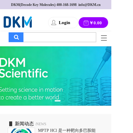
DKM(Decode Key Molecules) 
400-168-1698
  info@DKM.cn
Login
￥0.00
T
o
g
g
l
e
n
a
v
i
g
a
t
i
o
新闻动态
/NEWS
n
MPTP HCl 是一种靶向多巴胺能