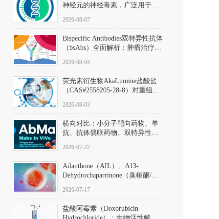
神经元的神经毒素，广泛用于构
建帕金森病动物模型。该化合物
2026-08-07
以盐酸盐形式存在，可触发线粒
体介导的神经元凋亡。其经典应
Bispecific Antibodies双特异性抗体
用即为选择性损毁中脑黑质致密
（bsAbs）全面解析：肿瘤治疗的
部多巴胺能神经元，从而可靠模
突破性进展及获批药物全景
拟帕金森病的核心病理与行为表
2026-08-04
型。
荧光素衍生物AkaLumine盐酸盐
（CAS#2558205-28-8）对重组萤
火虫荧光素酶（Fluc）的米氏常
2026-08-03
数（Km）为2.06 μM；其近红外
发光特性赋予优异的组织穿透能
横向对比：小分子靶向药物、单
力，大幅增强成像信噪比，从而
抗、抗体偶联药物、双特异性抗
实现活体动物模型中极低给药剂
体与CAR-T细胞治疗的技术特征
量下的高灵敏度、非侵入式生物
2026-07-22
及应用瓶颈
发光动态追踪。
Ailanthone（AIL）、Δ13-
Dehydrochaparrinone（臭椿酮/臭
椿苦酮），CAS No. 981-15-7，
2026-07-17
DKM货号 D806885
盐酸阿霉素（Doxorubicin
Hydrochloride）：生物活性解