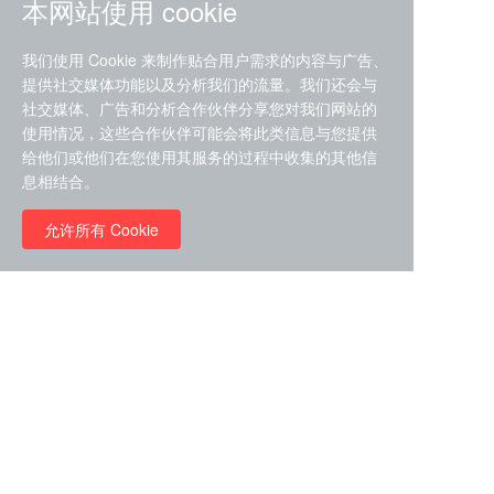
本网站使用 cookie
我们使用 Cookie 来制作贴合用户需求的内容与广告、
提供社交媒体功能以及分析我们的流量。我们还会与
社交媒体、广告和分析合作伙伴分享您对我们网站的
ZDZ-553， compound 22a，
使用情况，这些合作伙伴可能会将此类信息与您提供
STAT1抑制剂 目录号
给他们或他们在您使用其服务的过程中收集的其他信
RMC-6291 (Elironrasib)
D9181792
息相结合。
（CAS#2641998-63-0 目录
号D8001606）
允许所有 Cookie
￥8960.00
￥2580.00