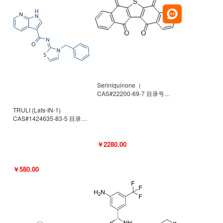
Seriniquinone（
CAS#22200-69-7 目录号
D940363）
TRULI (Lats-IN-1)
CAS#1424635-83-5 目录号
D801061
￥2280.00
￥580.00