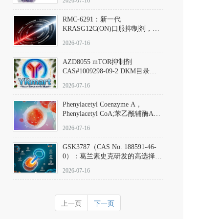
2026-07-16
Hydrochloride实验方法步骤SOP
RMC-6291：新一代
KRASG12C(ON)口服抑制剂，
RMC-6291
2026-07-16
(Elironrasib)CAS#2641998-63-0
AZD8055 mTOR抑制剂
CAS#1009298-09-2 DKM目录号
D801555：一种强效双靶向mTOR
2026-07-16
激酶抑制剂的深度剖析
Phenylacetyl Coenzyme A，
Phenylacetyl CoA;苯乙酰辅酶A
CAS#7532-39-0 目录号D944626
2026-07-16
GSK3787（CAS No. 188591-46-
0）：葛兰素史克研发的高选择
性、不可逆共价PPARδ特异性拮
2026-07-16
抗剂，被广泛视为研究PPARδ核
受体生理功能、信号通路验证及
靶点药理机制的金标准化学探
上一页
下一页
针。