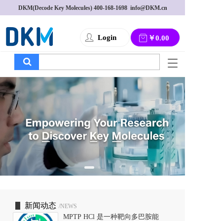
DKM(Decode Key Molecules) 
400-168-1698
  info@DKM.cn
Login
￥0.00
T
o
g
g
l
e
n
a
v
i
g
a
t
i
o
新闻动态
/NEWS
n
MPTP HCl 是一种靶向多巴胺能