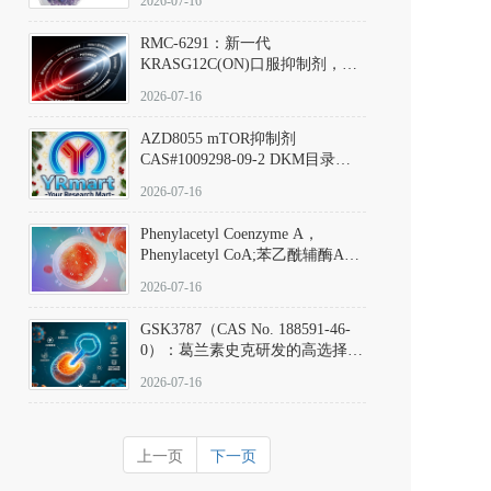
2026-07-16
Hydrochloride实验方法步骤SOP
RMC-6291：新一代
KRASG12C(ON)口服抑制剂，
RMC-6291
2026-07-16
(Elironrasib)CAS#2641998-63-0
AZD8055 mTOR抑制剂
CAS#1009298-09-2 DKM目录号
D801555：一种强效双靶向mTOR
2026-07-16
激酶抑制剂的深度剖析
Phenylacetyl Coenzyme A，
Phenylacetyl CoA;苯乙酰辅酶A
CAS#7532-39-0 目录号D944626
2026-07-16
GSK3787（CAS No. 188591-46-
0）：葛兰素史克研发的高选择
性、不可逆共价PPARδ特异性拮
2026-07-16
抗剂，被广泛视为研究PPARδ核
受体生理功能、信号通路验证及
靶点药理机制的金标准化学探
上一页
下一页
针。