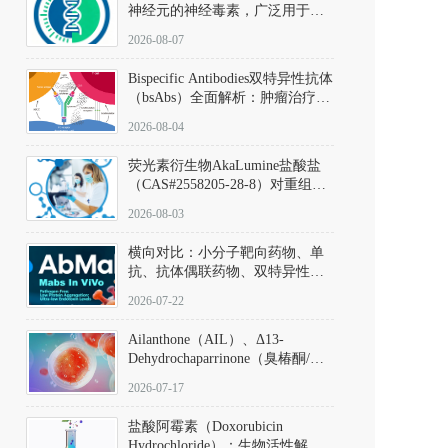
神经元的神经毒素，广泛用于构
建帕金森病动物模型。该化合物
2026-08-07
以盐酸盐形式存在，可触发线粒
体介导的神经元凋亡。其经典应
Bispecific Antibodies双特异性抗体
用即为选择性损毁中脑黑质致密
（bsAbs）全面解析：肿瘤治疗的
部多巴胺能神经元，从而可靠模
突破性进展及获批药物全景
拟帕金森病的核心病理与行为表
2026-08-04
型。
荧光素衍生物AkaLumine盐酸盐
（CAS#2558205-28-8）对重组萤
火虫荧光素酶（Fluc）的米氏常
2026-08-03
数（Km）为2.06 μM；其近红外
发光特性赋予优异的组织穿透能
横向对比：小分子靶向药物、单
力，大幅增强成像信噪比，从而
抗、抗体偶联药物、双特异性抗
实现活体动物模型中极低给药剂
体与CAR-T细胞治疗的技术特征
量下的高灵敏度、非侵入式生物
2026-07-22
及应用瓶颈
发光动态追踪。
Ailanthone（AIL）、Δ13-
Dehydrochaparrinone（臭椿酮/臭
椿苦酮），CAS No. 981-15-7，
2026-07-17
DKM货号 D806885
盐酸阿霉素（Doxorubicin
Hydrochloride）：生物活性解