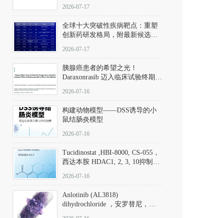
性。
172889-27-9）｜货号 D807008｜
2026-07-17
应用指南
全球十大突破性疾病靶点：重塑
创新药研发格局，附最新候选分
子清单
2026-07-17
胰腺癌患者的希望之光！
Daraxonrasib 迈入临床试验终期阶
段
2026-07-16
构建动物模型——DSS诱导的小
鼠结肠炎模型
2026-07-16
Tucidinostat ,HBI-8000, CS-055，
西达本胺 HDAC1, 2, 3, 10抑制剂
(CAS#1616493-44-7 目录号
2026-07-16
D808567) - DKM活性分子
Anlotinib (AL3818)
dihydrochloride ，安罗替尼，
ALTN、 Anlotinib、 Anlotinib