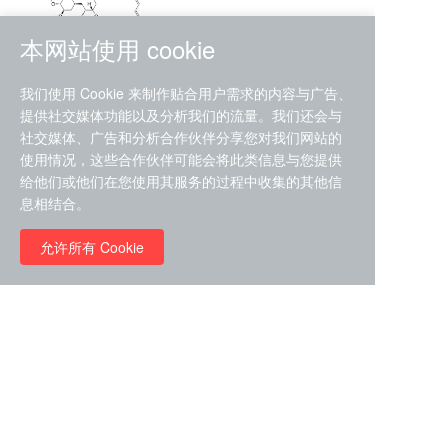
本网站使用 cookie
RMC-4630 (SHP2-IN-7)
我们使用 Cookie 来制作贴合用户需求的内容与广告、
（CAS#2172652-48-9 目录
提供社交媒体功能以及分析我们的流量。我们还会与
号D9063487）
社交媒体、广告和分析合作伙伴分享您对我们网站的
RMC-6272（ Cas
No.:2382769-46-0 目录号
使用情况，这些合作伙伴可能会将此类信息与您提供
D9036531）
给他们或他们在您使用其服务的过程中收集的其他信
￥1850.00
息相结合。
允许所有 Cookie
￥11680.00