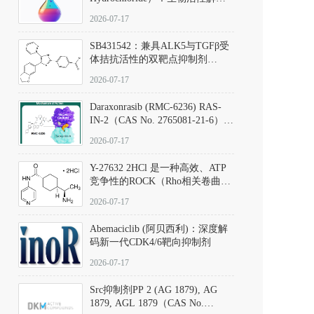
析、实验操作指南与溶液配制规
2026-07-17
范
SB431542：兼具ALK5与TGFβ受
体拮抗活性的双靶点抑制剂
（CAS号：301836-41-9；货号：
2026-07-17
D801067）
Daraxonrasib (RMC-6236) RAS-
IN-2（CAS No. 2765081-21-6）：
体外与体内药理学评价方法，靶
2026-07-17
向KRAS/NRAS/HRAS的广谱RAS
抑制剂
Y-27632 2HCl 是一种高效、ATP
竞争性的ROCK（Rho相关卷曲螺
旋蛋白激酶）选择性抑制剂，可
2026-07-17
同等抑制ROCK1与ROCK2；其通
过精准嵌入激酶的ATP结合位点
Abemaciclib (阿贝西利)：深度解
发挥抑制作用，对ROCK1和
码新一代CDK4/6靶向抑制剂
ROCK2的解离常数（Ki）分别为
140 nM和300 nM；在众多丝氨酸/
2026-07-17
苏氨酸激酶（如PKC、MLCK）
中，其靶向ROCK的选择性超过
Src抑制剂PP 2 (AG 1879), AG
200倍，凸显出优异的分子特异
1879, AGL 1879（CAS No.