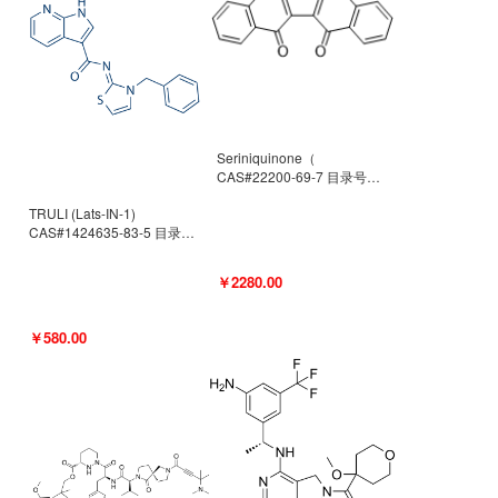
Seriniquinone（
CAS#22200-69-7 目录号
D940363）
TRULI (Lats-IN-1)
CAS#1424635-83-5 目录号
D801061
￥2280.00
￥580.00