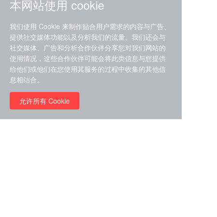
本网站使用 cookie
我们使用 Cookie 来制作贴合用户需求的内容与广告、
提供社交媒体功能以及分析我们的流量。我们还会与
社交媒体、广告和分析合作伙伴分享您对我们网站的
ZDZ-553， compound 22a，
使用情况，这些合作伙伴可能会将此类信息与您提供
STAT1抑制剂 目录号
给他们或他们在您使用其服务的过程中收集的其他信
RMC-6291 (Elironrasib)
D9181792
息相结合。
（CAS#2641998-63-0 目录
号D8001606）
允许所有 Cookie
￥8960.00
￥2580.00