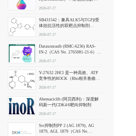
析、实验操作指南与溶液配制规
2026-07-17
范
SB431542：兼具ALK5与TGFβ受
体拮抗活性的双靶点抑制剂
（CAS号：301836-41-9；货号：
2026-07-17
D801067）
Daraxonrasib (RMC-6236) RAS-
IN-2（CAS No. 2765081-21-6）：
体外与体内药理学评价方法，靶
2026-07-17
向KRAS/NRAS/HRAS的广谱RAS
抑制剂
Y-27632 2HCl 是一种高效、ATP
竞争性的ROCK（Rho相关卷曲螺
旋蛋白激酶）选择性抑制剂，可
2026-07-17
同等抑制ROCK1与ROCK2；其通
过精准嵌入激酶的ATP结合位点
Abemaciclib (阿贝西利)：深度解
发挥抑制作用，对ROCK1和
码新一代CDK4/6靶向抑制剂
ROCK2的解离常数（Ki）分别为
140 nM和300 nM；在众多丝氨酸/
2026-07-17
苏氨酸激酶（如PKC、MLCK）
中，其靶向ROCK的选择性超过
Src抑制剂PP 2 (AG 1879), AG
200倍，凸显出优异的分子特异
1879, AGL 1879（CAS No.