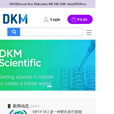
DKM(Decode Key Molecules) 
400-168-1698
  info@DKM.cn
Login
￥0.00
T
o
g
g
l
e
n
a
v
i
g
a
t
i
o
新闻动态
/NEWS
n
MPTP HCl 是一种靶向多巴胺能