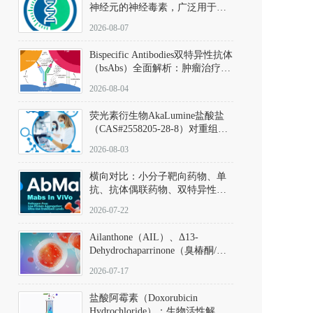
神经元的神经毒素，广泛用于构
建帕金森病动物模型。该化合物
2026-08-07
以盐酸盐形式存在，可触发线粒
体介导的神经元凋亡。其经典应
Bispecific Antibodies双特异性抗体
用即为选择性损毁中脑黑质致密
（bsAbs）全面解析：肿瘤治疗的
部多巴胺能神经元，从而可靠模
突破性进展及获批药物全景
拟帕金森病的核心病理与行为表
2026-08-04
型。
荧光素衍生物AkaLumine盐酸盐
（CAS#2558205-28-8）对重组萤
火虫荧光素酶（Fluc）的米氏常
2026-08-03
数（Km）为2.06 μM；其近红外
发光特性赋予优异的组织穿透能
横向对比：小分子靶向药物、单
力，大幅增强成像信噪比，从而
抗、抗体偶联药物、双特异性抗
实现活体动物模型中极低给药剂
体与CAR-T细胞治疗的技术特征
量下的高灵敏度、非侵入式生物
2026-07-22
及应用瓶颈
发光动态追踪。
Ailanthone（AIL）、Δ13-
Dehydrochaparrinone（臭椿酮/臭
椿苦酮），CAS No. 981-15-7，
2026-07-17
DKM货号 D806885
盐酸阿霉素（Doxorubicin
Hydrochloride）：生物活性解