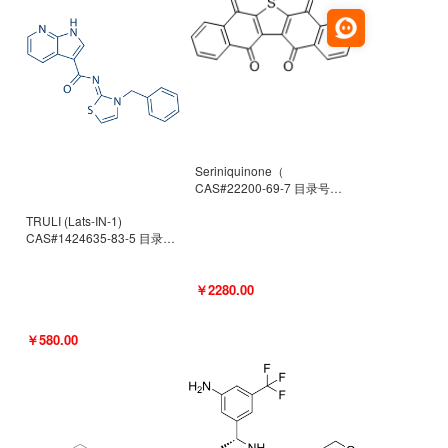
Seriniquinone（
CAS#22200-69-7 目录号
D940363）
TRULI (Lats-IN-1)
CAS#1424635-83-5 目录号
D801061
￥2280.00
￥580.00