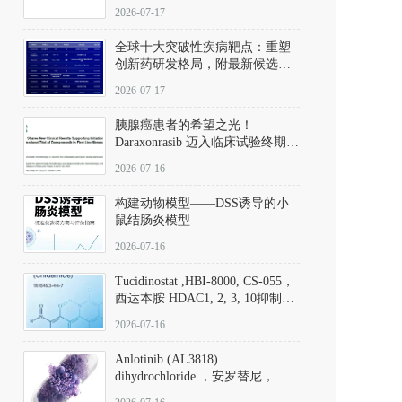
性。
172889-27-9）｜货号 D807008｜
2026-07-17
应用指南
全球十大突破性疾病靶点：重塑
创新药研发格局，附最新候选分
子清单
2026-07-17
胰腺癌患者的希望之光！
Daraxonrasib 迈入临床试验终期阶
段
2026-07-16
构建动物模型——DSS诱导的小
鼠结肠炎模型
2026-07-16
Tucidinostat ,HBI-8000, CS-055，
西达本胺 HDAC1, 2, 3, 10抑制剂
(CAS#1616493-44-7 目录号
2026-07-16
D808567) - DKM活性分子
Anlotinib (AL3818)
dihydrochloride ，安罗替尼，
ALTN、 Anlotinib、 Anlotinib