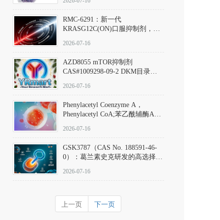
2026-07-16
Hydrochloride实验方法步骤SOP
RMC-6291：新一代
KRASG12C(ON)口服抑制剂，
RMC-6291
2026-07-16
(Elironrasib)CAS#2641998-63-0
AZD8055 mTOR抑制剂
CAS#1009298-09-2 DKM目录号
D801555：一种强效双靶向mTOR
2026-07-16
激酶抑制剂的深度剖析
Phenylacetyl Coenzyme A，
Phenylacetyl CoA;苯乙酰辅酶A
CAS#7532-39-0 目录号D944626
2026-07-16
GSK3787（CAS No. 188591-46-
0）：葛兰素史克研发的高选择
性、不可逆共价PPARδ特异性拮
2026-07-16
抗剂，被广泛视为研究PPARδ核
受体生理功能、信号通路验证及
靶点药理机制的金标准化学探
上一页
下一页
针。