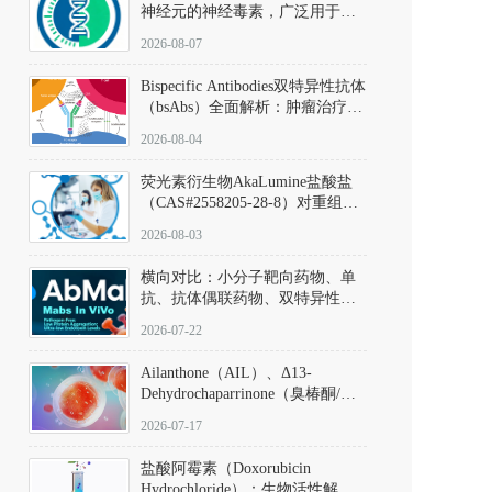
神经元的神经毒素，广泛用于构
建帕金森病动物模型。该化合物
2026-08-07
以盐酸盐形式存在，可触发线粒
体介导的神经元凋亡。其经典应
Bispecific Antibodies双特异性抗体
用即为选择性损毁中脑黑质致密
（bsAbs）全面解析：肿瘤治疗的
部多巴胺能神经元，从而可靠模
突破性进展及获批药物全景
拟帕金森病的核心病理与行为表
2026-08-04
型。
荧光素衍生物AkaLumine盐酸盐
（CAS#2558205-28-8）对重组萤
火虫荧光素酶（Fluc）的米氏常
2026-08-03
数（Km）为2.06 μM；其近红外
发光特性赋予优异的组织穿透能
横向对比：小分子靶向药物、单
力，大幅增强成像信噪比，从而
抗、抗体偶联药物、双特异性抗
实现活体动物模型中极低给药剂
体与CAR-T细胞治疗的技术特征
量下的高灵敏度、非侵入式生物
2026-07-22
及应用瓶颈
发光动态追踪。
Ailanthone（AIL）、Δ13-
Dehydrochaparrinone（臭椿酮/臭
椿苦酮），CAS No. 981-15-7，
2026-07-17
DKM货号 D806885
盐酸阿霉素（Doxorubicin
Hydrochloride）：生物活性解