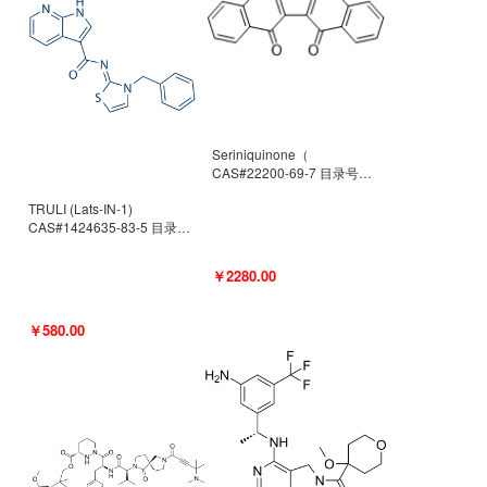
Seriniquinone（
CAS#22200-69-7 目录号
D940363）
TRULI (Lats-IN-1)
CAS#1424635-83-5 目录号
D801061
￥2280.00
￥580.00