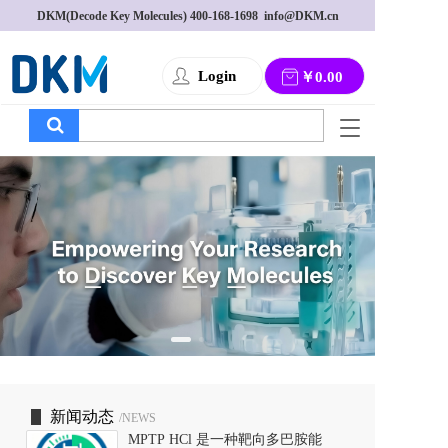
DKM(Decode Key Molecules) 
400-168-1698
  info@DKM.cn
Login
￥0.00
T
o
g
g
l
e
n
a
v
i
g
a
t
i
o
新闻动态
/NEWS
n
MPTP HCl 是一种靶向多巴胺能