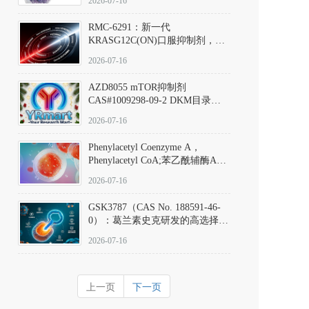
2026-07-16
Hydrochloride实验方法步骤SOP
RMC-6291：新一代
KRASG12C(ON)口服抑制剂，
RMC-6291
2026-07-16
(Elironrasib)CAS#2641998-63-0
AZD8055 mTOR抑制剂
CAS#1009298-09-2 DKM目录号
D801555：一种强效双靶向mTOR
2026-07-16
激酶抑制剂的深度剖析
Phenylacetyl Coenzyme A，
Phenylacetyl CoA;苯乙酰辅酶A
CAS#7532-39-0 目录号D944626
2026-07-16
GSK3787（CAS No. 188591-46-
0）：葛兰素史克研发的高选择
性、不可逆共价PPARδ特异性拮
2026-07-16
抗剂，被广泛视为研究PPARδ核
受体生理功能、信号通路验证及
靶点药理机制的金标准化学探
上一页
下一页
针。