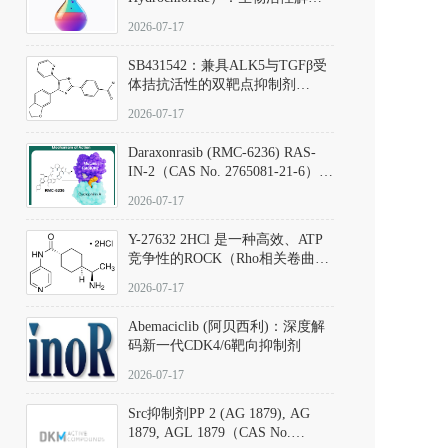
析、实验操作指南与溶液配制规
2026-07-17
范
SB431542：兼具ALK5与TGFβ受
体拮抗活性的双靶点抑制剂
（CAS号：301836-41-9；货号：
2026-07-17
D801067）
Daraxonrasib (RMC-6236) RAS-
IN-2（CAS No. 2765081-21-6）：
体外与体内药理学评价方法，靶
2026-07-17
向KRAS/NRAS/HRAS的广谱RAS
抑制剂
Y-27632 2HCl 是一种高效、ATP
竞争性的ROCK（Rho相关卷曲螺
旋蛋白激酶）选择性抑制剂，可
2026-07-17
同等抑制ROCK1与ROCK2；其通
过精准嵌入激酶的ATP结合位点
Abemaciclib (阿贝西利)：深度解
发挥抑制作用，对ROCK1和
码新一代CDK4/6靶向抑制剂
ROCK2的解离常数（Ki）分别为
140 nM和300 nM；在众多丝氨酸/
2026-07-17
苏氨酸激酶（如PKC、MLCK）
中，其靶向ROCK的选择性超过
Src抑制剂PP 2 (AG 1879), AG
200倍，凸显出优异的分子特异
1879, AGL 1879（CAS No.