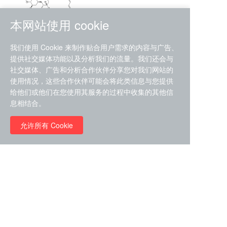
本网站使用 cookie
RMC-4630 (SHP2-IN-7)
我们使用 Cookie 来制作贴合用户需求的内容与广告、
（CAS#2172652-48-9 目录
提供社交媒体功能以及分析我们的流量。我们还会与
号D9063487）
社交媒体、广告和分析合作伙伴分享您对我们网站的
RMC-6272（ Cas
No.:2382769-46-0 目录号
使用情况，这些合作伙伴可能会将此类信息与您提供
D9036531）
给他们或他们在您使用其服务的过程中收集的其他信
￥1850.00
息相结合。
允许所有 Cookie
￥11680.00