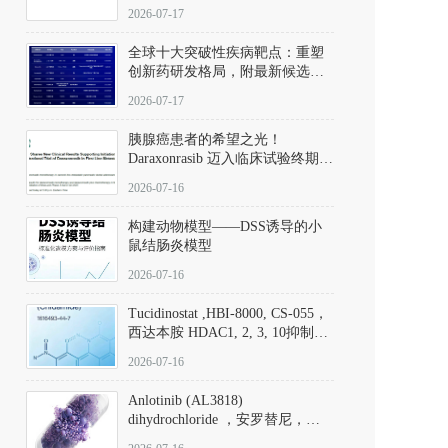
性。
172889-27-9）｜货号 D807008｜
2026-07-17
应用指南
全球十大突破性疾病靶点：重塑
创新药研发格局，附最新候选分
子清单
2026-07-17
胰腺癌患者的希望之光！
Daraxonrasib 迈入临床试验终期阶
段
2026-07-16
构建动物模型——DSS诱导的小
鼠结肠炎模型
2026-07-16
Tucidinostat ,HBI-8000, CS-055，
西达本胺 HDAC1, 2, 3, 10抑制剂
(CAS#1616493-44-7 目录号
2026-07-16
D808567) - DKM活性分子
Anlotinib (AL3818)
dihydrochloride ，安罗替尼，
ALTN、 Anlotinib、 Anlotinib