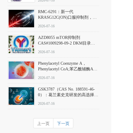
2026-07-16
Hydrochloride实验方法步骤SOP
RMC-6291：新一代
KRASG12C(ON)口服抑制剂，
RMC-6291
2026-07-16
(Elironrasib)CAS#2641998-63-0
AZD8055 mTOR抑制剂
CAS#1009298-09-2 DKM目录号
D801555：一种强效双靶向mTOR
2026-07-16
激酶抑制剂的深度剖析
Phenylacetyl Coenzyme A，
Phenylacetyl CoA;苯乙酰辅酶A
CAS#7532-39-0 目录号D944626
2026-07-16
GSK3787（CAS No. 188591-46-
0）：葛兰素史克研发的高选择
性、不可逆共价PPARδ特异性拮
2026-07-16
抗剂，被广泛视为研究PPARδ核
受体生理功能、信号通路验证及
靶点药理机制的金标准化学探
上一页
下一页
针。