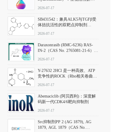
析、实验操作指南与溶液配制规
2026-07-17
范
SB431542：兼具ALK5与TGFβ受
体拮抗活性的双靶点抑制剂
（CAS号：301836-41-9；货号：
2026-07-17
D801067）
Daraxonrasib (RMC-6236) RAS-
IN-2（CAS No. 2765081-21-6）：
体外与体内药理学评价方法，靶
2026-07-17
向KRAS/NRAS/HRAS的广谱RAS
抑制剂
Y-27632 2HCl 是一种高效、ATP
竞争性的ROCK（Rho相关卷曲螺
旋蛋白激酶）选择性抑制剂，可
2026-07-17
同等抑制ROCK1与ROCK2；其通
过精准嵌入激酶的ATP结合位点
Abemaciclib (阿贝西利)：深度解
发挥抑制作用，对ROCK1和
码新一代CDK4/6靶向抑制剂
ROCK2的解离常数（Ki）分别为
140 nM和300 nM；在众多丝氨酸/
2026-07-17
苏氨酸激酶（如PKC、MLCK）
中，其靶向ROCK的选择性超过
Src抑制剂PP 2 (AG 1879), AG
200倍，凸显出优异的分子特异
1879, AGL 1879（CAS No.