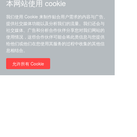
本网站使用 cookie
我们使用 Cookie 来制作贴合用户需求的内容与广告、
提供社交媒体功能以及分析我们的流量。我们还会与
社交媒体、广告和分析合作伙伴分享您对我们网站的
ZDZ-553， compound 22a，
使用情况，这些合作伙伴可能会将此类信息与您提供
STAT1抑制剂 目录号
给他们或他们在您使用其服务的过程中收集的其他信
RMC-6291 (Elironrasib)
D9181792
息相结合。
（CAS#2641998-63-0 目录
号D8001606）
允许所有 Cookie
￥8960.00
￥2580.00