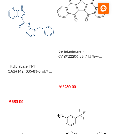
Seriniquinone（
CAS#22200-69-7 目录号
D940363）
TRULI (Lats-IN-1)
CAS#1424635-83-5 目录号
D801061
￥2280.00
￥580.00