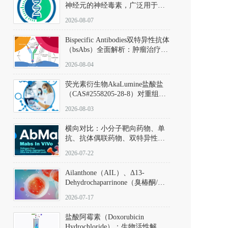
神经元的神经毒素，广泛用于构
建帕金森病动物模型。该化合物
2026-08-07
以盐酸盐形式存在，可触发线粒
体介导的神经元凋亡。其经典应
Bispecific Antibodies双特异性抗体
用即为选择性损毁中脑黑质致密
（bsAbs）全面解析：肿瘤治疗的
部多巴胺能神经元，从而可靠模
突破性进展及获批药物全景
拟帕金森病的核心病理与行为表
2026-08-04
型。
荧光素衍生物AkaLumine盐酸盐
（CAS#2558205-28-8）对重组萤
火虫荧光素酶（Fluc）的米氏常
2026-08-03
数（Km）为2.06 μM；其近红外
发光特性赋予优异的组织穿透能
横向对比：小分子靶向药物、单
力，大幅增强成像信噪比，从而
抗、抗体偶联药物、双特异性抗
实现活体动物模型中极低给药剂
体与CAR-T细胞治疗的技术特征
量下的高灵敏度、非侵入式生物
2026-07-22
及应用瓶颈
发光动态追踪。
Ailanthone（AIL）、Δ13-
Dehydrochaparrinone（臭椿酮/臭
椿苦酮），CAS No. 981-15-7，
2026-07-17
DKM货号 D806885
盐酸阿霉素（Doxorubicin
Hydrochloride）：生物活性解