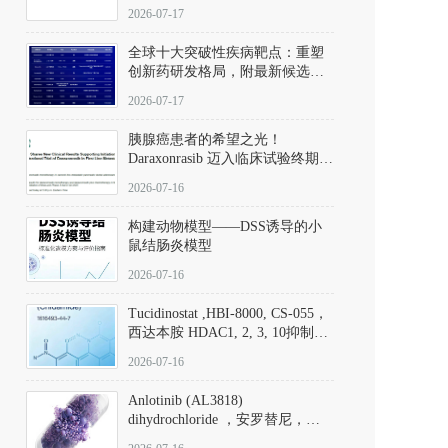
性。
172889-27-9）｜货号 D807008｜
2026-07-17
应用指南
全球十大突破性疾病靶点：重塑
创新药研发格局，附最新候选分
子清单
2026-07-17
胰腺癌患者的希望之光！
Daraxonrasib 迈入临床试验终期阶
段
2026-07-16
构建动物模型——DSS诱导的小
鼠结肠炎模型
2026-07-16
Tucidinostat ,HBI-8000, CS-055，
西达本胺 HDAC1, 2, 3, 10抑制剂
(CAS#1616493-44-7 目录号
2026-07-16
D808567) - DKM活性分子
Anlotinib (AL3818)
dihydrochloride ，安罗替尼，
ALTN、 Anlotinib、 Anlotinib