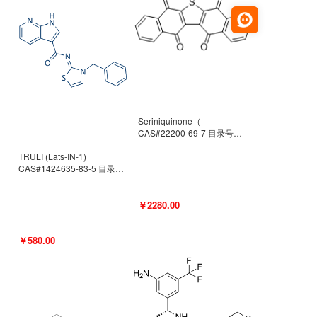
Seriniquinone（
CAS#22200-69-7 目录号
D940363）
TRULI (Lats-IN-1)
CAS#1424635-83-5 目录号
D801061
￥2280.00
￥580.00