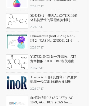
析、实验操作指南与溶液配制规
2026-07-17
范
SB431542：兼具ALK5与TGFβ受
体拮抗活性的双靶点抑制剂
（CAS号：301836-41-9；货号：
2026-07-17
D801067）
Daraxonrasib (RMC-6236) RAS-
IN-2（CAS No. 2765081-21-6）：
体外与体内药理学评价方法，靶
2026-07-17
向KRAS/NRAS/HRAS的广谱RAS
抑制剂
Y-27632 2HCl 是一种高效、ATP
竞争性的ROCK（Rho相关卷曲螺
旋蛋白激酶）选择性抑制剂，可
2026-07-17
同等抑制ROCK1与ROCK2；其通
过精准嵌入激酶的ATP结合位点
Abemaciclib (阿贝西利)：深度解
发挥抑制作用，对ROCK1和
码新一代CDK4/6靶向抑制剂
ROCK2的解离常数（Ki）分别为
140 nM和300 nM；在众多丝氨酸/
2026-07-17
苏氨酸激酶（如PKC、MLCK）
中，其靶向ROCK的选择性超过
Src抑制剂PP 2 (AG 1879), AG
200倍，凸显出优异的分子特异
1879, AGL 1879（CAS No.