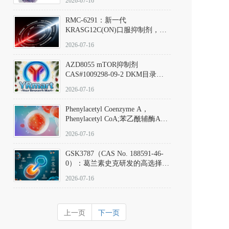
2026-07-16
Hydrochloride实验方法步骤SOP
RMC-6291：新一代
KRASG12C(ON)口服抑制剂，
RMC-6291
2026-07-16
(Elironrasib)CAS#2641998-63-0
AZD8055 mTOR抑制剂
CAS#1009298-09-2 DKM目录号
D801555：一种强效双靶向mTOR
2026-07-16
激酶抑制剂的深度剖析
Phenylacetyl Coenzyme A，
Phenylacetyl CoA;苯乙酰辅酶A
CAS#7532-39-0 目录号D944626
2026-07-16
GSK3787（CAS No. 188591-46-
0）：葛兰素史克研发的高选择
性、不可逆共价PPARδ特异性拮
2026-07-16
抗剂，被广泛视为研究PPARδ核
受体生理功能、信号通路验证及
靶点药理机制的金标准化学探
上一页
下一页
针。