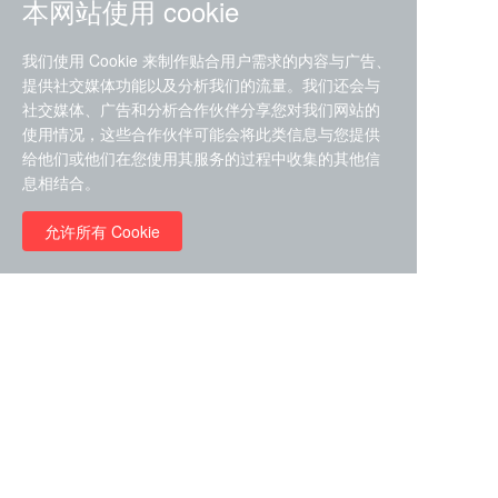
本网站使用 cookie
我们使用 Cookie 来制作贴合用户需求的内容与广告、
提供社交媒体功能以及分析我们的流量。我们还会与
社交媒体、广告和分析合作伙伴分享您对我们网站的
ZDZ-553， compound 22a，
使用情况，这些合作伙伴可能会将此类信息与您提供
STAT1抑制剂 目录号
给他们或他们在您使用其服务的过程中收集的其他信
RMC-6291 (Elironrasib)
D9181792
息相结合。
（CAS#2641998-63-0 目录
号D8001606）
允许所有 Cookie
￥8960.00
￥2580.00