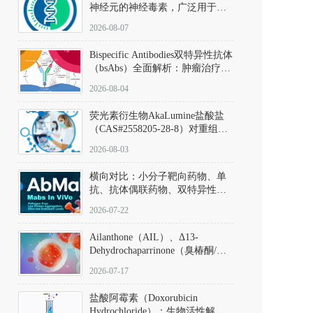
神经元的神经毒素，广泛用于构
建帕金森病动物模型。该化合物
2026-08-07
以盐酸盐形式存在，可触发线粒
体介导的神经元凋亡。其经典应
Bispecific Antibodies双特异性抗体
用即为选择性损毁中脑黑质致密
（bsAbs）全面解析：肿瘤治疗的
部多巴胺能神经元，从而可靠模
突破性进展及获批药物全景
拟帕金森病的核心病理与行为表
2026-08-04
型。
荧光素衍生物AkaLumine盐酸盐
（CAS#2558205-28-8）对重组萤
火虫荧光素酶（Fluc）的米氏常
2026-08-03
数（Km）为2.06 μM；其近红外
发光特性赋予优异的组织穿透能
横向对比：小分子靶向药物、单
力，大幅增强成像信噪比，从而
抗、抗体偶联药物、双特异性抗
实现活体动物模型中极低给药剂
体与CAR-T细胞治疗的技术特征
量下的高灵敏度、非侵入式生物
2026-07-22
及应用瓶颈
发光动态追踪。
Ailanthone（AIL）、Δ13-
Dehydrochaparrinone（臭椿酮/臭
椿苦酮），CAS No. 981-15-7，
2026-07-17
DKM货号 D806885
盐酸阿霉素（Doxorubicin
Hydrochloride）：生物活性解