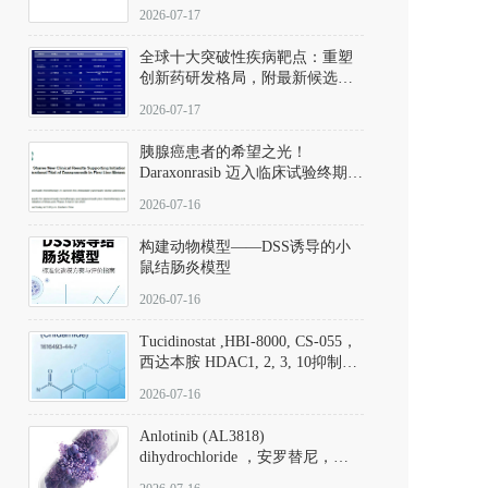
性。
172889-27-9）｜货号 D807008｜
2026-07-17
应用指南
全球十大突破性疾病靶点：重塑
创新药研发格局，附最新候选分
子清单
2026-07-17
胰腺癌患者的希望之光！
Daraxonrasib 迈入临床试验终期阶
段
2026-07-16
构建动物模型——DSS诱导的小
鼠结肠炎模型
2026-07-16
Tucidinostat ,HBI-8000, CS-055，
西达本胺 HDAC1, 2, 3, 10抑制剂
(CAS#1616493-44-7 目录号
2026-07-16
D808567) - DKM活性分子
Anlotinib (AL3818)
dihydrochloride ，安罗替尼，
ALTN、 Anlotinib、 Anlotinib