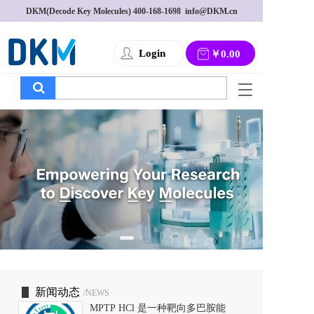
DKM(Decode Key Molecules) 
400-168-1698
  info@DKM.cn
Login
￥0.00
T
o
g
g
l
e
n
a
v
i
g
a
t
i
o
新闻动态
/NEWS
n
MPTP HCl 是一种靶向多巴胺能