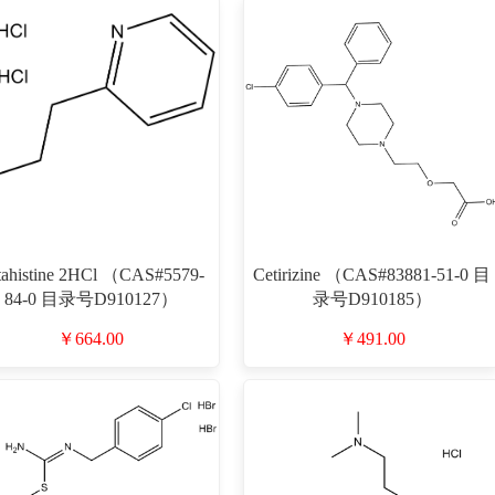
tahistine 2HCl （CAS#5579-
Cetirizine （CAS#83881-51-0 目
84-0 目录号D910127）
录号D910185）
￥664.00
￥491.00