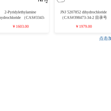
2-Pyridylethylamine
JNJ 5207852 dihydrochloride
hydrochloride （CAS#3343-
（CAS#398473-34-2 目录号
39-3 目录号D911001）
D911046）
￥1603.00
￥1979.00
点击