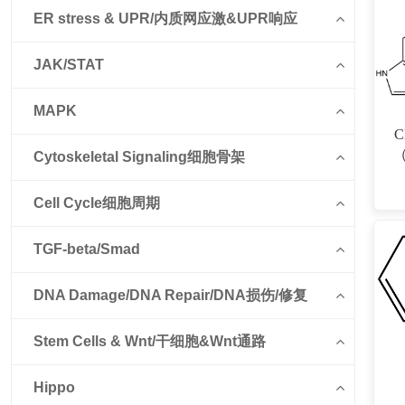
ER stress & UPR/内质网应激&UPR响应
JAK/STAT
MAPK
C
（
Cytoskeletal Signaling细胞骨架
Cell Cycle细胞周期
TGF-beta/Smad
DNA Damage/DNA Repair/DNA损伤/修复
Stem Cells & Wnt/干细胞&Wnt通路
Hippo