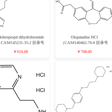
lobenpropit dihydrobromide
Olopatadine HCl
CAS#145231-35-2 目录号
（CAS#140462-76-6 目录号
D910490）
D910511）
￥616.00
￥708.00