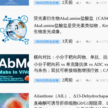
2天前
DKM活性化合物
4
0
2376
荧光素衍生物AkaLumine盐酸盐（CA
穿透能力，大幅增强成像信噪比，从而
AkaLumine盐酸盐是荧光素类似物
生物发光成像。
3天前
DKM活性化合物
4
0
1177
横向对比：小分子靶向药物、单抗、抗
小分子靶向药 vs 单克隆抗体 vs A
与杀伤；双抗可桥接细胞增强疗效；CA
2周前
DKM活性化合物
5
0
2087
Ailanthone（AIL）、Δ13-Dehydroch
臭椿酮可诱导肝癌细胞G0/G1期阻滞、DNA损