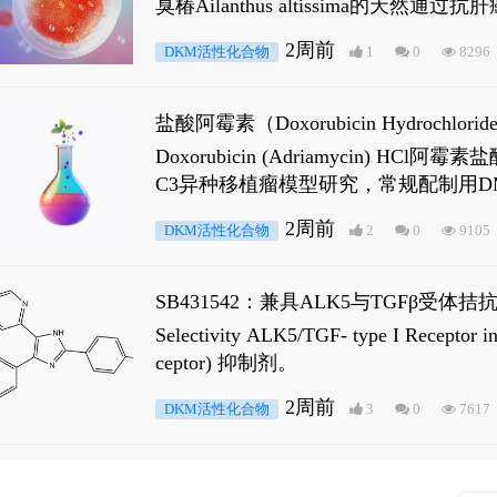
臭椿Ailanthus altissima的天然通
ne 可触发DNA损伤，其特征为 ATM/AT
2周前
DKM活性化合物
1
0
8296
是全长 Androgen Receptor (AR
盐酸阿霉素（Doxorubicin Hydro
Doxorubicin (Adriamyci
C3异种移植瘤模型研究，常规配制用D
2周前
DKM活性化合物
2
0
9105
SB431542：兼具ALK5与TGFβ受体拮
Selectivity ALK5/TGF- type I
ceptor) 抑制剂。
2周前
DKM活性化合物
3
0
7617