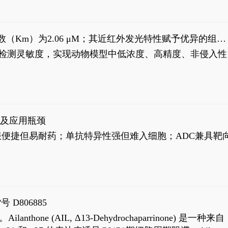
米氏常数（Km）为2.06 μM；其近红外发光特性赋予优异的组织
式生物发光动态追踪。
，提升检测灵敏度，实现动物模型中低浓度、高精度、非侵入性
征及应用瓶颈
靶向药口服便捷但易耐药；单抗特异性强但难入细胞；ADC兼具靶
号 D806885
AIL, Δ13-Dehydrochaparrinone) 是一种来自