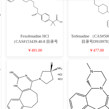
Fexofenadine HCl
Terfenadine （CAS#506
（CAS#153439-40-8 目录号
目录号D910978
D910966）
￥491.00
￥477.00