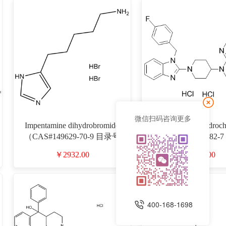
微信扫码咨询更多
Impentamine dihydrobromide
Mizolastine dihydroch
（CAS#149629-70-9 目录号
（CAS#1056596-82
D910241）
D910478）
￥2932.00
￥664.00
400-168-1698