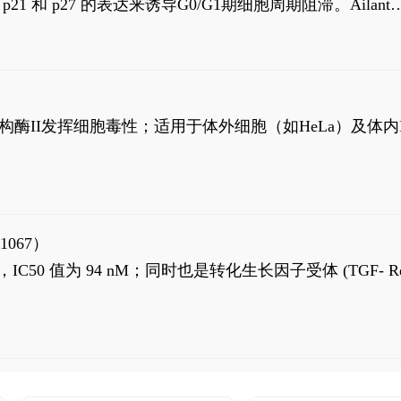
高 p21 和 p27 的表达来诱导G0/G1期细胞周期阻滞。Ailanth
、涉及 PI3K/AKT 信号通路的细胞凋亡。Ailanthone 也
，对应的IC50值分别为69 nM和309 nM。
制拓扑异构酶II发挥细胞毒性；适用于体外细胞（如HeLa）及体内
1067）
LK5 抑制剂，IC50 值为 94 nM；同时也是转化生长因子受体 (TGF- R