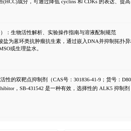
过抗肝癌(HCC)成分，可通过降低 cyclins 和 CDKs 的表达、提
R 通路的激活。Ailanthone 可在Huh7细胞中诱导线粒体介导
-FL)和组成型活性截断AR剪接变体(AR-Vs, AR1-651)的抑制剂
chloride）：生物活性解析、实验操作指南与溶液配制规范
n) HCl阿霉素盐酸盐为蒽环类抗肿瘤抗生素，通过嵌入DNA并抑
MSO或生理盐水。
抗活性的双靶点抑制剂（CAS号：301836-41-9；货号：D80
 Receptor inhibitor，SB-431542 是一种有效，选择性的 A