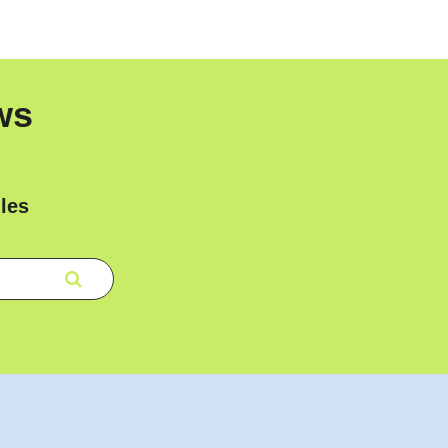
ws
les