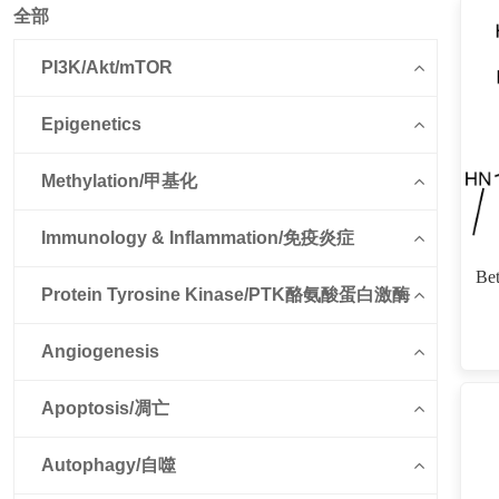
全部
PI3K/Akt/mTOR
Epigenetics
Methylation/甲基化
Immunology & Inflammation/免疫炎症
Be
Protein Tyrosine Kinase/PTK酪氨酸蛋白激酶
Angiogenesis
Apoptosis/凋亡
Autophagy/自噬