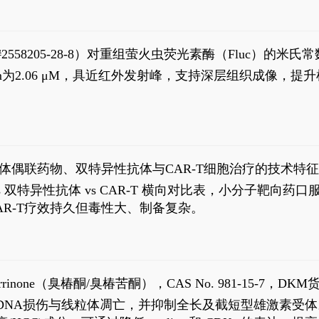
S#2558205-28-8）对重组萤火虫荧光素酶（Fluc）的
实现活体动物模型中极低给药剂量下的高灵敏度、非侵入
，Km为2.06 μM，具近红外发射峰，支持深层组织成像
1
体偶联药物、双特异性抗体与CAR-T细胞治疗的技术特
DC vs 双特异性抗体 vs CAR-T 横向对比表，小分子
R-T疗效持久但毒性大、制备复杂。
2
aparrinone（臭椿酮/臭椿苦酮），CAS No. 981-15-7，DKM货
伤与线粒体凋亡，并抑制全长及截短型雄激素受体。Ailanthone (