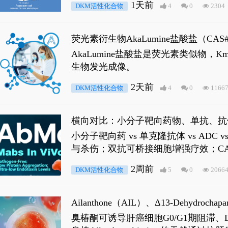
1天前
DKM活性化合物
4
0
2304
荧光素衍生物AkaLumine盐酸盐（CA
穿透能力，大幅增强成像信噪比，从而
AkaLumine盐酸盐是荧光素类似物
生物发光成像。
2天前
DKM活性化合物
4
0
1166
横向对比：小分子靶向药物、单抗、抗
小分子靶向药 vs 单克隆抗体 vs A
与杀伤；双抗可桥接细胞增强疗效；CA
2周前
DKM活性化合物
5
0
2066
Ailanthone（AIL）、Δ13-Dehydroch
臭椿酮可诱导肝癌细胞G0/G1期阻滞、DNA损