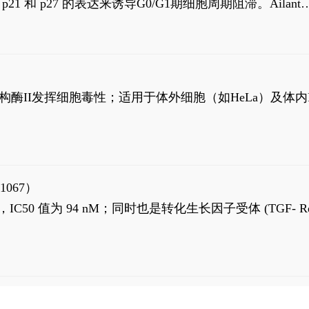
高 p21 和 p27 的表达来诱导G0/G1期细胞周期阻滞。Ailanth
、涉及 PI3K/AKT 信号通路的细胞凋亡。Ailanthone 也
，对应的IC50值分别为69 nM和309 nM。
制拓扑异构酶II发挥细胞毒性；适用于体外细胞（如HeLa）及体内
1067）
LK5 抑制剂，IC50 值为 94 nM；同时也是转化生长因子受体 (TGF- R