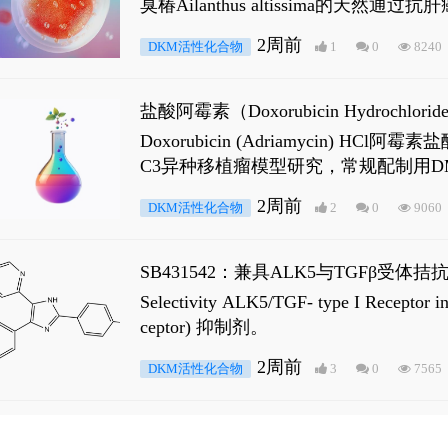
臭椿Ailanthus altissima的天然通
ne 可触发DNA损伤，其特征为 ATM/AT
2周前
DKM活性化合物
1
0
8240
是全长 Androgen Receptor (AR
盐酸阿霉素（Doxorubicin Hydro
Doxorubicin (Adriamyci
C3异种移植瘤模型研究，常规配制用D
2周前
DKM活性化合物
2
0
9060
SB431542：兼具ALK5与TGFβ受体拮
Selectivity ALK5/TGF- type I
ceptor) 抑制剂。
2周前
DKM活性化合物
3
0
7565