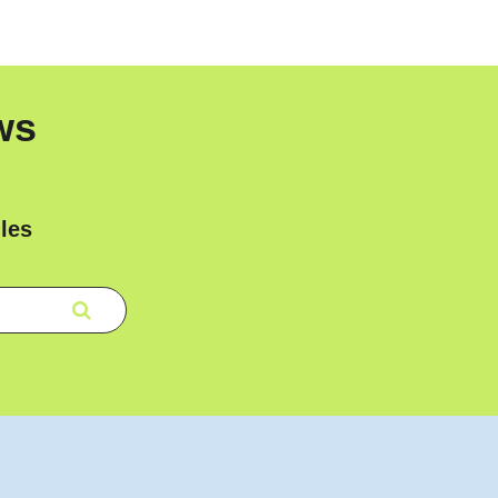
ws
les