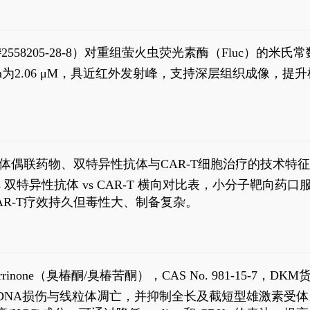
S#2558205-28-8）对重组萤火虫荧光素酶（Fluc）的
实现活体动物模型中极低给药剂量下的高灵敏度、非侵入
，Km为2.06 μM，具近红外发射峰，支持深层组织成像
7
体偶联药物、双特异性抗体与CAR-T细胞治疗的技术特
DC vs 双特异性抗体 vs CAR-T 横向对比表，小分子
R-T疗效持久但毒性大、制备复杂。
4
aparrinone（臭椿酮/臭椿苦酮），CAS No. 981-15-7，DKM货
伤与线粒体凋亡，并抑制全长及截短型雄激素受体。Ailanthone (