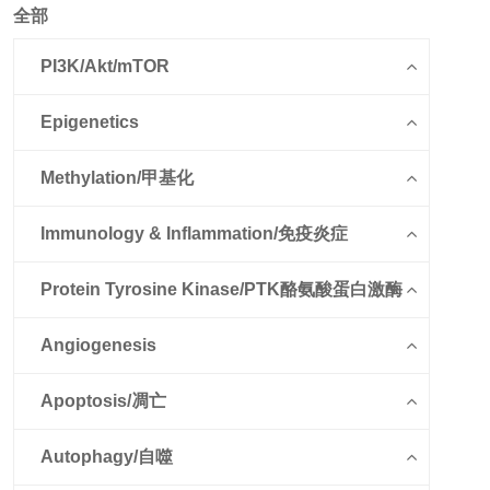
全部
PI3K/Akt/mTOR
Epigenetics
Methylation/甲基化
Immunology & Inflammation/免疫炎症
Protein Tyrosine Kinase/PTK酪氨酸蛋白激酶
Angiogenesis
Apoptosis/凋亡
Autophagy/自噬