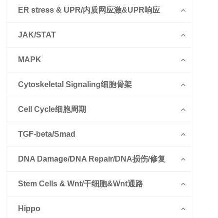
ER stress & UPR/内质网应激&UPR响应
JAK/STAT
MAPK
Cytoskeletal Signaling细胞骨架
Cell Cycle细胞周期
TGF-beta/Smad
DNA Damage/DNA Repair/DNA损伤/修复
Stem Cells & Wnt/干细胞&Wnt通路
Hippo