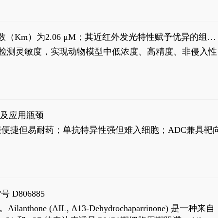
米氏常数（Km）为2.06 μM；其近红外发光特性赋予优异的组织
式生物发光动态追踪。
，提升检测灵敏度，实现动物模型中低浓度、高精度、非侵入性
征及应用瓶颈
靶向药口服便捷但易耐药；单抗特异性强但难入细胞；ADC兼具靶
号 D806885
AIL, Δ13-Dehydrochaparrinone) 是一种来自