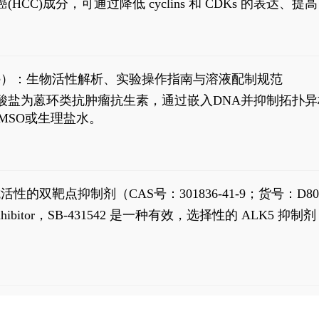
过抗肝癌(HCC)成分，可通过降低 cyclins 和 CDKs 的表达、提
R 通路的激活。Ailanthone 可在Huh7细胞中诱导线粒体介导
-FL)和组成型活性截断AR剪接变体(AR-Vs, AR1-651)的抑制剂
chloride）：生物活性解析、实验操作指南与溶液配制规范
n) HCl阿霉素盐酸盐为蒽环类抗肿瘤抗生素，通过嵌入DNA并抑
MSO或生理盐水。
抗活性的双靶点抑制剂（CAS号：301836-41-9；货号：D80
 Receptor inhibitor，SB-431542 是一种有效，选择性的 A