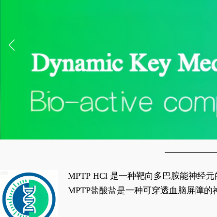
MPTP HCl 是一种靶向多巴胺能
经典应用即为选择性损毁中脑黑质致密
MPTP盐酸盐是一种可穿透血脑屏障