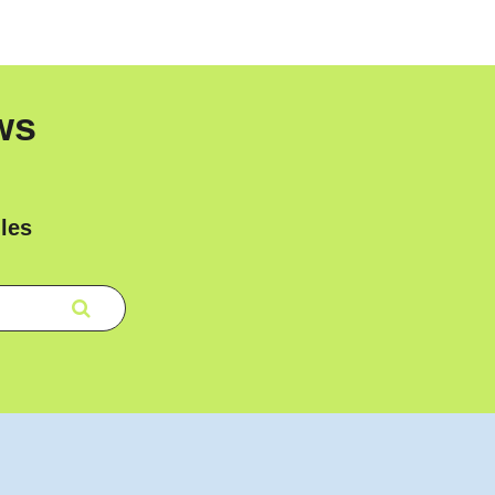
ws
les