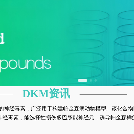
DKM资讯
神经元的神经毒素，广泛用于构建帕金森病动物模型。该化
部多巴胺能神经元，从而可靠模拟帕金森病的核心病理与
的神经毒素，能选择性损伤多巴胺能神经元，诱导帕金森