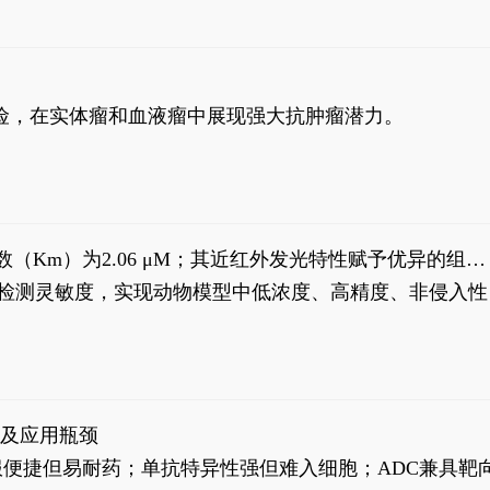
风险，在实体瘤和血液瘤中展现强大抗肿瘤潜力。
米氏常数（Km）为2.06 μM；其近红外发光特性赋予优异的组织
式生物发光动态追踪。
，提升检测灵敏度，实现动物模型中低浓度、高精度、非侵入性
征及应用瓶颈
靶向药口服便捷但易耐药；单抗特异性强但难入细胞；ADC兼具靶