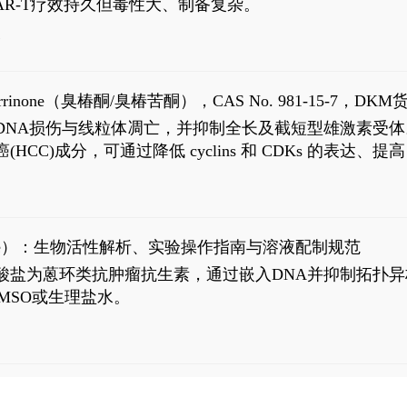
R-T疗效持久但毒性大、制备复杂。
7
aparrinone（臭椿酮/臭椿苦酮），CAS No. 981-15-7，DKM货
伤与线粒体凋亡，并抑制全长及截短型雄激素受体。Ailanthone (
过抗肝癌(HCC)成分，可通过降低 cyclins 和 CDKs 的表达、提
R 通路的激活。Ailanthone 可在Huh7细胞中诱导线粒体介导
-FL)和组成型活性截断AR剪接变体(AR-Vs, AR1-651)的抑制剂
chloride）：生物活性解析、实验操作指南与溶液配制规范
n) HCl阿霉素盐酸盐为蒽环类抗肿瘤抗生素，通过嵌入DNA并抑
MSO或生理盐水。