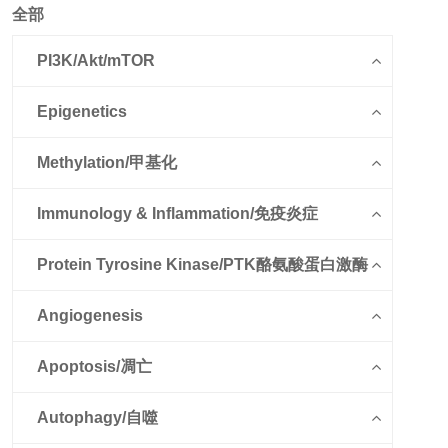
全部
PI3K/Akt/mTOR
Epigenetics
Methylation/甲基化
Immunology & Inflammation/免疫炎症
Protein Tyrosine Kinase/PTK酪氨酸蛋白激酶
Angiogenesis
Apoptosis/凋亡
Autophagy/自噬