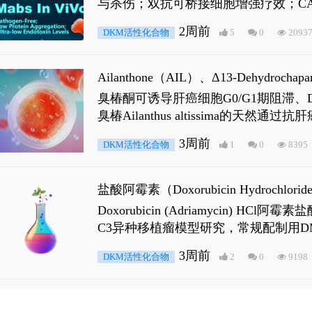
与杀伤；双抗可桥接细胞增强疗效；CA
2周前
DKM活性化合物
5
0
2093
Ailanthone（AIL）、Δ13-Dehydroch
臭椿酮可诱导肝癌细胞G0/G1期阻滞、DNA损
臭椿Ailanthus altissima的天然通
ne 可触发DNA损伤，其特征为 ATM/AT
3周前
DKM活性化合物
1
0
8395
是全长 Androgen Receptor (AR
盐酸阿霉素（Doxorubicin Hydro
Doxorubicin (Adriamyci
C3异种移植瘤模型研究，常规配制用D
3周前
DKM活性化合物
2
0
9198