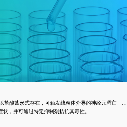
合物以盐酸盐形式存在，可触发线粒体介导的神经元凋亡。其
行为表型。
样症状，并可通过特定抑制剂拮抗其毒性。