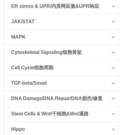
ER stress & UPR/内质网应激&UPR响应
JAK/STAT
MAPK
Cytoskeletal Signaling细胞骨架
Cell Cycle细胞周期
TGF-beta/Smad
DNA Damage/DNA Repair/DNA损伤/修复
Stem Cells & Wnt/干细胞&Wnt通路
Hippo