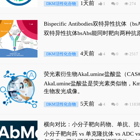
1天前
DKM活性化合物
1
0
274
Bispecific Antibodies双特
双特异性抗体bsAbs能同时靶向两
4天前
DKM活性化合物
4
0
2517
荧光素衍生物AkaLumine盐酸盐（CA
穿透能力，大幅增强成像信噪比，从而
AkaLumine盐酸盐是荧光素类似物
生物发光成像。
5天前
DKM活性化合物
4
0
1183
横向对比：小分子靶向药物、单抗、抗
小分子靶向药 vs 单克隆抗体 vs A