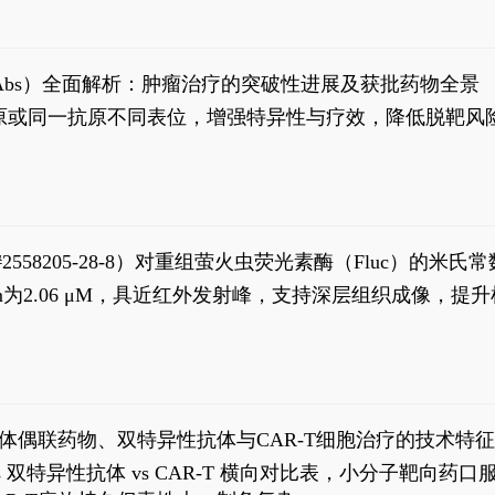
异性抗体（bsAbs）全面解析：肿瘤治疗的突破性进展及获批药物全景
种抗原或同一抗原不同表位，增强特异性与疗效，降低脱靶
S#2558205-28-8）对重组萤火虫荧光素酶（Fluc）的
实现活体动物模型中极低给药剂量下的高灵敏度、非侵入
，Km为2.06 μM，具近红外发射峰，支持深层组织成像
8
体偶联药物、双特异性抗体与CAR-T细胞治疗的技术特
DC vs 双特异性抗体 vs CAR-T 横向对比表，小分子