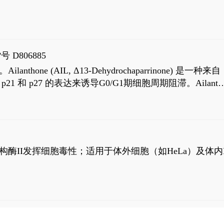
号 D806885
AIL, Δ13-Dehydrochaparrinone) 是一种来自
高 p21 和 p27 的表达来诱导G0/G1期细胞周期阻滞。Ailanth
、涉及 PI3K/AKT 信号通路的细胞凋亡。Ailanthone 也
，对应的IC50值分别为69 nM和309 nM。
制拓扑异构酶II发挥细胞毒性；适用于体外细胞（如HeLa）及体内