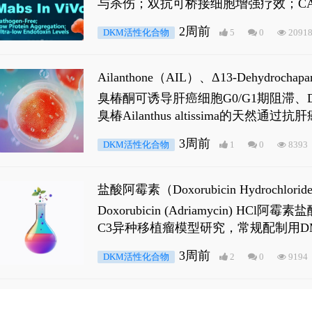
与杀伤；双抗可桥接细胞增强疗效；CA
2周前
DKM活性化合物
5
0
2091
Ailanthone（AIL）、Δ13-Dehydroch
臭椿酮可诱导肝癌细胞G0/G1期阻滞、DNA损
臭椿Ailanthus altissima的天然通
ne 可触发DNA损伤，其特征为 ATM/AT
3周前
DKM活性化合物
1
0
8393
是全长 Androgen Receptor (AR
盐酸阿霉素（Doxorubicin Hydro
Doxorubicin (Adriamyci
C3异种移植瘤模型研究，常规配制用D
3周前
DKM活性化合物
2
0
9194