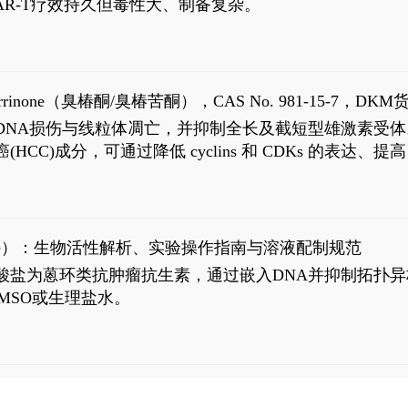
R-T疗效持久但毒性大、制备复杂。
8
aparrinone（臭椿酮/臭椿苦酮），CAS No. 981-15-7，DKM货
伤与线粒体凋亡，并抑制全长及截短型雄激素受体。Ailanthone (
过抗肝癌(HCC)成分，可通过降低 cyclins 和 CDKs 的表达、提
R 通路的激活。Ailanthone 可在Huh7细胞中诱导线粒体介导
-FL)和组成型活性截断AR剪接变体(AR-Vs, AR1-651)的抑制剂
chloride）：生物活性解析、实验操作指南与溶液配制规范
n) HCl阿霉素盐酸盐为蒽环类抗肿瘤抗生素，通过嵌入DNA并抑
MSO或生理盐水。