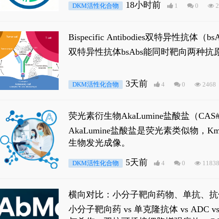
18小时前
DKM活性化合物
1
0
2
Bispecific Antibodies双特
双特异性抗体bsAbs能同时靶向两
3天前
DKM活性化合物
4
0
2468
荧光素衍生物AkaLumine盐酸盐（CA
穿透能力，大幅增强成像信噪比，从而
AkaLumine盐酸盐是荧光素类似物
生物发光成像。
5天前
DKM活性化合物
4
0
1183
横向对比：小分子靶向药物、单抗、抗
小分子靶向药 vs 单克隆抗体 vs A