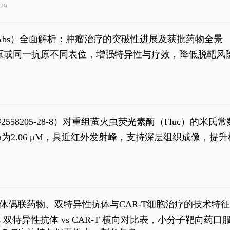
29
异性抗体（bsAbs）全面解析：肿瘤治疗的突破性进展及获批药物全景
种抗原或同一抗原不同表位，增强特异性与疗效，降低脱靶
S#2558205-28-8）对重组萤火虫荧光素酶（Fluc）的
实现活体动物模型中极低给药剂量下的高灵敏度、非侵入
，Km为2.06 μM，具近红外发射峰，支持深层组织成像
8
体偶联药物、双特异性抗体与CAR-T细胞治疗的技术特
DC vs 双特异性抗体 vs CAR-T 横向对比表，小分子