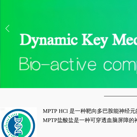
MPTP HCl 是一种靶向多巴胺能
经典应用即为选择性损毁中脑黑质致密
MPTP盐酸盐是一种可穿透血脑屏障