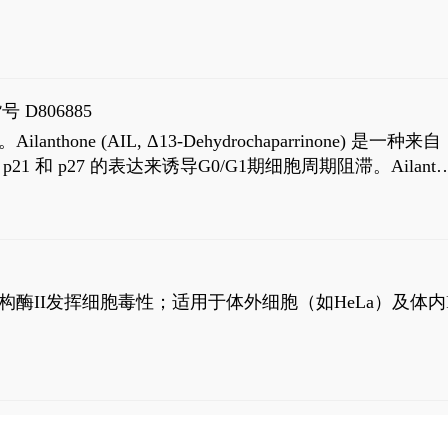
号 D806885
AIL, Δ13-Dehydrochaparrinone) 是一种来自
高 p21 和 p27 的表达来诱导G0/G1期细胞周期阻滞。Ailanth
、涉及 PI3K/AKT 信号通路的细胞凋亡。Ailanthone 也
，对应的IC50值分别为69 nM和309 nM。
制拓扑异构酶II发挥细胞毒性；适用于体外细胞（如HeLa）及体内