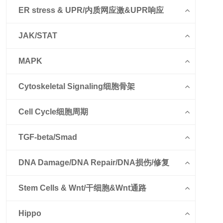
ER stress & UPR/内质网应激&UPR响应
JAK/STAT
MAPK
Cytoskeletal Signaling细胞骨架
Cell Cycle细胞周期
TGF-beta/Smad
DNA Damage/DNA Repair/DNA损伤/修复
Stem Cells & Wnt/干细胞&Wnt通路
Hippo