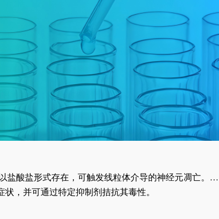
合物以盐酸盐形式存在，可触发线粒体介导的神经元凋亡。其
行为表型。
样症状，并可通过特定抑制剂拮抗其毒性。