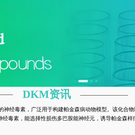
DKM资讯
神经元的神经毒素，广泛用于构建帕金森病动物模型。该化
部多巴胺能神经元，从而可靠模拟帕金森病的核心病理与
的神经毒素，能选择性损伤多巴胺能神经元，诱导帕金森