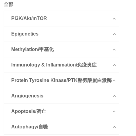
全部
PI3K/Akt/mTOR
Epigenetics
Methylation/甲基化
Immunology & Inflammation/免疫炎症
Protein Tyrosine Kinase/PTK酪氨酸蛋白激酶
Angiogenesis
Apoptosis/凋亡
Autophagy/自噬