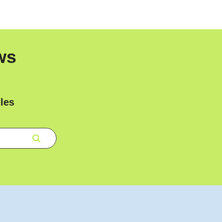
ws
les