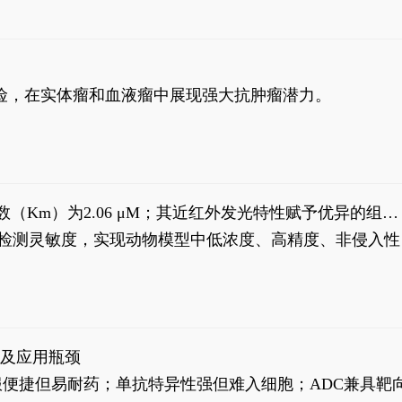
风险，在实体瘤和血液瘤中展现强大抗肿瘤潜力。
米氏常数（Km）为2.06 μM；其近红外发光特性赋予优异的组织
式生物发光动态追踪。
，提升检测灵敏度，实现动物模型中低浓度、高精度、非侵入性
征及应用瓶颈
靶向药口服便捷但易耐药；单抗特异性强但难入细胞；ADC兼具靶