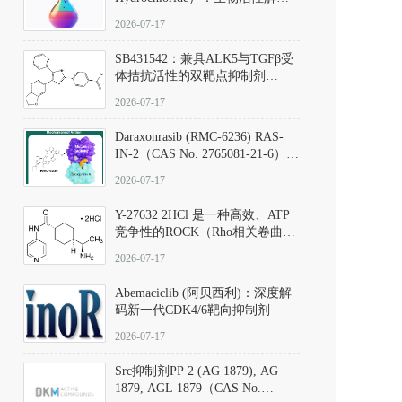
析、实验操作指南与溶液配制规
2026-07-17
范
SB431542：兼具ALK5与TGFβ受
体拮抗活性的双靶点抑制剂
（CAS号：301836-41-9；货号：
2026-07-17
D801067）
Daraxonrasib (RMC-6236) RAS-
IN-2（CAS No. 2765081-21-6）：
体外与体内药理学评价方法，靶
2026-07-17
向KRAS/NRAS/HRAS的广谱RAS
抑制剂
Y-27632 2HCl 是一种高效、ATP
竞争性的ROCK（Rho相关卷曲螺
旋蛋白激酶）选择性抑制剂，可
2026-07-17
同等抑制ROCK1与ROCK2；其通
过精准嵌入激酶的ATP结合位点
Abemaciclib (阿贝西利)：深度解
发挥抑制作用，对ROCK1和
码新一代CDK4/6靶向抑制剂
ROCK2的解离常数（Ki）分别为
140 nM和300 nM；在众多丝氨酸/
2026-07-17
苏氨酸激酶（如PKC、MLCK）
中，其靶向ROCK的选择性超过
Src抑制剂PP 2 (AG 1879), AG
200倍，凸显出优异的分子特异
1879, AGL 1879（CAS No.