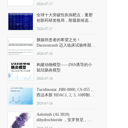
性。
172889-27-9）｜货号 D807008｜
2026-07-17
应用指南
全球十大突破性疾病靶点：重塑
创新药研发格局，附最新候选分
子清单
2026-07-17
胰腺癌患者的希望之光！
Daraxonrasib 迈入临床试验终期阶
段
2026-07-16
构建动物模型——DSS诱导的小
鼠结肠炎模型
2026-07-16
Tucidinostat ,HBI-8000, CS-055，
西达本胺 HDAC1, 2, 3, 10抑制剂
(CAS#1616493-44-7 目录号
2026-07-16
D808567) - DKM活性分子
Anlotinib (AL3818)
dihydrochloride ，安罗替尼，
ALTN、 Anlotinib、 Anlotinib