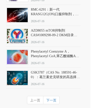
2026-07-16
Hydrochloride实验方法步骤SOP
RMC-6291：新一代
KRASG12C(ON)口服抑制剂，
RMC-6291
2026-07-16
(Elironrasib)CAS#2641998-63-0
AZD8055 mTOR抑制剂
CAS#1009298-09-2 DKM目录号
D801555：一种强效双靶向mTOR
2026-07-16
激酶抑制剂的深度剖析
Phenylacetyl Coenzyme A，
Phenylacetyl CoA;苯乙酰辅酶A
CAS#7532-39-0 目录号D944626
2026-07-16
GSK3787（CAS No. 188591-46-
0）：葛兰素史克研发的高选择
性、不可逆共价PPARδ特异性拮
2026-07-16
抗剂，被广泛视为研究PPARδ核
受体生理功能、信号通路验证及
靶点药理机制的金标准化学探
上一页
下一页
针。