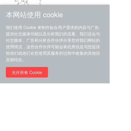
本网站使用 cookie
RMC-4630 (SHP2-IN-7)
我们使用 Cookie 来制作贴合用户需求的内容与广告、
（CAS#2172652-48-9 目录
提供社交媒体功能以及分析我们的流量。我们还会与
号D9063487）
社交媒体、广告和分析合作伙伴分享您对我们网站的
RMC-6272（ Cas
No.:2382769-46-0 目录号
使用情况，这些合作伙伴可能会将此类信息与您提供
D9036531）
给他们或他们在您使用其服务的过程中收集的其他信
￥1850.00
息相结合。
允许所有 Cookie
￥11680.00