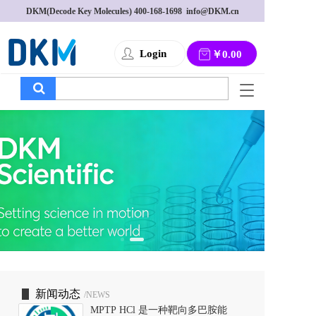
DKM(Decode Key Molecules) 
400-168-1698
  info@DKM.cn
Login
￥0.00
T
o
g
g
l
e
n
a
v
i
g
a
t
i
o
新闻动态
/NEWS
n
MPTP HCl 是一种靶向多巴胺能