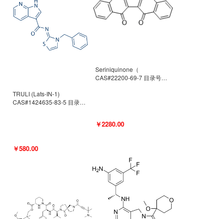
Seriniquinone（
CAS#22200-69-7 目录号
D940363）
TRULI (Lats-IN-1)
CAS#1424635-83-5 目录号
D801061
￥2280.00
￥580.00