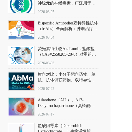
神经元的神经毒素，广泛用于构
建帕金森病动物模型。该化合物
2026-08-07
以盐酸盐形式存在，可触发线粒
体介导的神经元凋亡。其经典应
Bispecific Antibodies双特异性抗体
用即为选择性损毁中脑黑质致密
（bsAbs）全面解析：肿瘤治疗的
部多巴胺能神经元，从而可靠模
突破性进展及获批药物全景
拟帕金森病的核心病理与行为表
2026-08-04
型。
荧光素衍生物AkaLumine盐酸盐
（CAS#2558205-28-8）对重组萤
火虫荧光素酶（Fluc）的米氏常
2026-08-03
数（Km）为2.06 μM；其近红外
发光特性赋予优异的组织穿透能
横向对比：小分子靶向药物、单
力，大幅增强成像信噪比，从而
抗、抗体偶联药物、双特异性抗
实现活体动物模型中极低给药剂
体与CAR-T细胞治疗的技术特征
量下的高灵敏度、非侵入式生物
2026-07-22
及应用瓶颈
发光动态追踪。
Ailanthone（AIL）、Δ13-
Dehydrochaparrinone（臭椿酮/臭
椿苦酮），CAS No. 981-15-7，
2026-07-17
DKM货号 D806885
盐酸阿霉素（Doxorubicin
Hydrochloride）：生物活性解