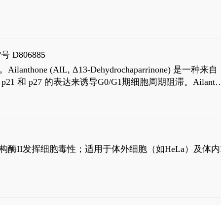
号 D806885
AIL, Δ13-Dehydrochaparrinone) 是一种来自
高 p21 和 p27 的表达来诱导G0/G1期细胞周期阻滞。Ailanth
、涉及 PI3K/AKT 信号通路的细胞凋亡。Ailanthone 也
，对应的IC50值分别为69 nM和309 nM。
制拓扑异构酶II发挥细胞毒性；适用于体外细胞（如HeLa）及体内