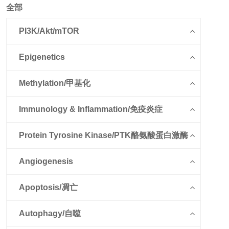
全部
PI3K/Akt/mTOR
Epigenetics
Methylation/甲基化
Immunology & Inflammation/免疫炎症
Protein Tyrosine Kinase/PTK酪氨酸蛋白激酶
Angiogenesis
Apoptosis/凋亡
Autophagy/自噬