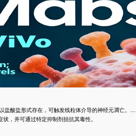
合物以盐酸盐形式存在，可触发线粒体介导的神经元凋亡。其
行为表型。
样症状，并可通过特定抑制剂拮抗其毒性。