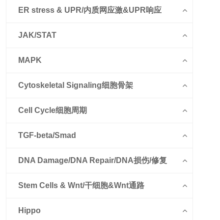
ER stress & UPR/内质网应激&UPR响应
JAK/STAT
MAPK
Cytoskeletal Signaling细胞骨架
Cell Cycle细胞周期
TGF-beta/Smad
DNA Damage/DNA Repair/DNA损伤/修复
Stem Cells & Wnt/干细胞&Wnt通路
Hippo