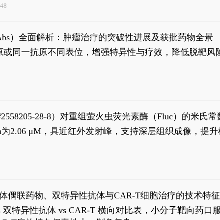
48
异性抗体（bsAbs）全面解析：肿瘤治疗的突破性进展及获批药物全景
种抗原或同一抗原不同表位，增强特异性与疗效，降低脱靶
S#2558205-28-8）对重组萤火虫荧光素酶（Fluc）的
实现活体动物模型中极低给药剂量下的高灵敏度、非侵入
，Km为2.06 μM，具近红外发射峰，支持深层组织成像
8
体偶联药物、双特异性抗体与CAR-T细胞治疗的技术特
DC vs 双特异性抗体 vs CAR-T 横向对比表，小分子