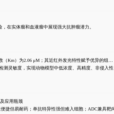
风险，在实体瘤和血液瘤中展现强大抗肿瘤潜力。
米氏常数（Km）为2.06 μM；其近红外发光特性赋予优异的组织
式生物发光动态追踪。
，提升检测灵敏度，实现动物模型中低浓度、高精度、非侵入性
征及应用瓶颈
靶向药口服便捷但易耐药；单抗特异性强但难入细胞；ADC兼具靶