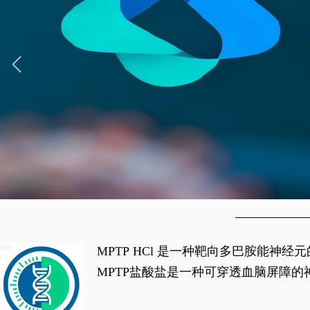
MPTP HCl 是一种靶向多巴胺能
经典应用即为选择性损毁中脑黑质致密
MPTP盐酸盐是一种可穿透血脑屏障