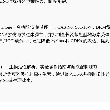
R-T疗效持久但毒性大、制备复杂。
5
aparrinone（臭椿酮/臭椿苦酮），CAS No. 981-15-7，DKM货
伤与线粒体凋亡，并抑制全长及截短型雄激素受体。Ailanthone (
过抗肝癌(HCC)成分，可通过降低 cyclins 和 CDKs 的表达、提
R 通路的激活。Ailanthone 可在Huh7细胞中诱导线粒体介导
-FL)和组成型活性截断AR剪接变体(AR-Vs, AR1-651)的抑制剂
chloride）：生物活性解析、实验操作指南与溶液配制规范
n) HCl阿霉素盐酸盐为蒽环类抗肿瘤抗生素，通过嵌入DNA并抑
MSO或生理盐水。