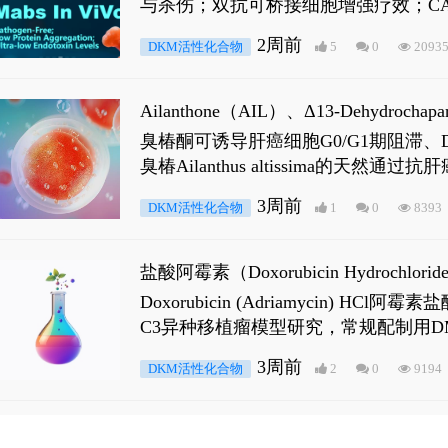
与杀伤；双抗可桥接细胞增强疗效；CA
2周前
DKM活性化合物
5
0
2093
Ailanthone（AIL）、Δ13-Dehydroch
臭椿酮可诱导肝癌细胞G0/G1期阻滞、DNA损
臭椿Ailanthus altissima的天然通
ne 可触发DNA损伤，其特征为 ATM/AT
3周前
DKM活性化合物
1
0
8393
是全长 Androgen Receptor (AR
盐酸阿霉素（Doxorubicin Hydro
Doxorubicin (Adriamyci
C3异种移植瘤模型研究，常规配制用D
3周前
DKM活性化合物
2
0
9194