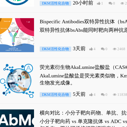
20小时前
DKM活性化合物
1
0
2
Bispecific Antibodies双特
双特异性抗体bsAbs能同时靶向两
3天前
DKM活性化合物
4
0
2468
荧光素衍生物AkaLumine盐酸盐（CA
穿透能力，大幅增强成像信噪比，从而
AkaLumine盐酸盐是荧光素类似物
生物发光成像。
5天前
DKM活性化合物
4
0
1183
横向对比：小分子靶向药物、单抗、抗
小分子靶向药 vs 单克隆抗体 vs A