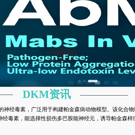
DKM资讯
神经元的神经毒素，广泛用于构建帕金森病动物模型。该化
部多巴胺能神经元，从而可靠模拟帕金森病的核心病理与
的神经毒素，能选择性损伤多巴胺能神经元，诱导帕金森