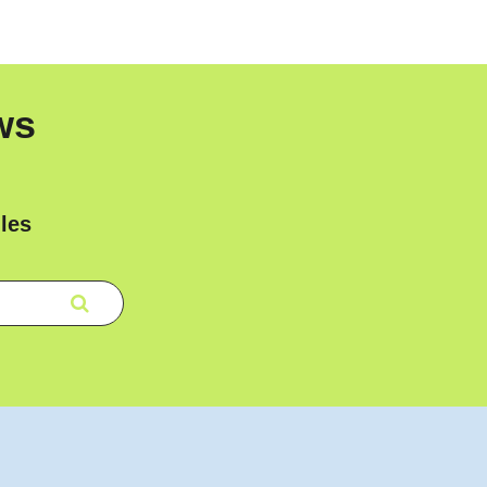
ws
les