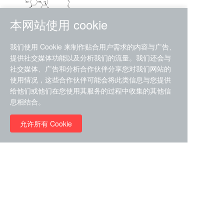
本网站使用 cookie
RMC-4630 (SHP2-IN-7)
我们使用 Cookie 来制作贴合用户需求的内容与广告、
（CAS#2172652-48-9 目录
提供社交媒体功能以及分析我们的流量。我们还会与
号D9063487）
社交媒体、广告和分析合作伙伴分享您对我们网站的
RMC-6272（ Cas
No.:2382769-46-0 目录号
使用情况，这些合作伙伴可能会将此类信息与您提供
D9036531）
给他们或他们在您使用其服务的过程中收集的其他信
￥1850.00
息相结合。
允许所有 Cookie
￥11680.00