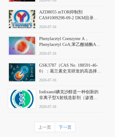
2026-07-16
(Elironrasib)CAS#2641998-63-0
AZD8055 mTOR抑制剂
CAS#1009298-09-2 DKM目录号
D801555：一种强效双靶向mTOR
2026-07-16
激酶抑制剂的深度剖析
Phenylacetyl Coenzyme A，
Phenylacetyl CoA;苯乙酰辅酶A
CAS#7532-39-0 目录号D944626
2026-07-16
GSK3787（CAS No. 188591-46-
0）：葛兰素史克研发的高选择
性、不可逆共价PPARδ特异性拮
2026-07-16
抗剂，被广泛视为研究PPARδ核
受体生理功能、信号通路验证及
Iodixanol碘克沙醇是一种创新的
靶点药理机制的金标准化学探
非离子型X射线造影剂（渗透压
针。
290 mOsm/kg），也是目前唯一
2026-07-16
在血管内给药时与血浆等渗的临
床可用造影剂。Iodixanol其CAS
号为92339-11-2
上一页
下一页