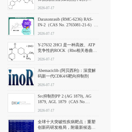
（CAS号：301836-41-9；货号：
2026-07-17
D801067）
Daraxonrasib (RMC-6236) RAS-
IN-2（CAS No. 2765081-21-6）：
体外与体内药理学评价方法，靶
2026-07-17
向KRAS/NRAS/HRAS的广谱RAS
抑制剂
Y-27632 2HCl 是一种高效、ATP
竞争性的ROCK（Rho相关卷曲螺
旋蛋白激酶）选择性抑制剂，可
2026-07-17
同等抑制ROCK1与ROCK2；其通
过精准嵌入激酶的ATP结合位点
Abemaciclib (阿贝西利)：深度解
发挥抑制作用，对ROCK1和
码新一代CDK4/6靶向抑制剂
ROCK2的解离常数（Ki）分别为
140 nM和300 nM；在众多丝氨酸/
2026-07-17
苏氨酸激酶（如PKC、MLCK）
中，其靶向ROCK的选择性超过
Src抑制剂PP 2 (AG 1879), AG
200倍，凸显出优异的分子特异
1879, AGL 1879（CAS No.
性。
172889-27-9）｜货号 D807008｜
2026-07-17
应用指南
全球十大突破性疾病靶点：重塑
创新药研发格局，附最新候选分