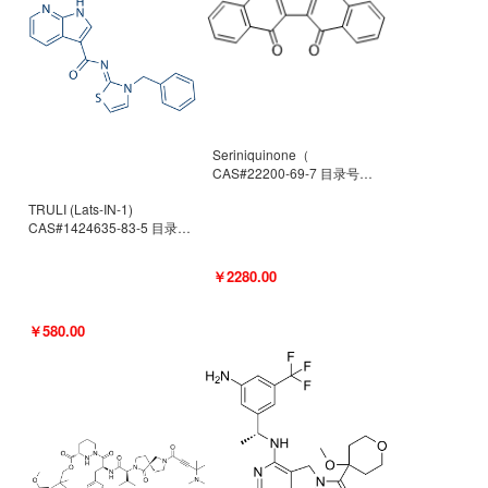
Seriniquinone（
CAS#22200-69-7 目录号
D940363）
TRULI (Lats-IN-1)
CAS#1424635-83-5 目录号
D801061
￥2280.00
￥580.00