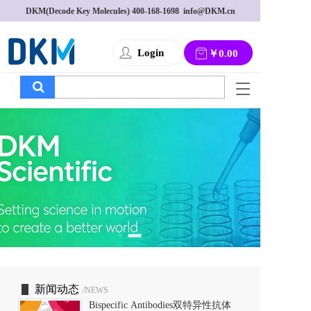
DKM(Decode Key Molecules) 
400-168-1698
  info@DKM.cn
Login
￥0.00
T
o
g
g
l
e
n
a
v
i
g
a
t
i
o
新闻动态
/NEWS
n
Bispecific Antibodies双特异性抗体