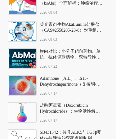
（bsAbs）全面解析：肿瘤治疗的
突破性进展及获批药物全景
2026-08-04
荧光素衍生物AkaLumine盐酸盐
（CAS#2558205-28-8）对重组萤
火虫荧光素酶（Fluc）的米氏常
2026-08-03
数（Km）为2.06 μM；其近红外
发光特性赋予优异的组织穿透能
横向对比：小分子靶向药物、单
力，大幅增强成像信噪比，从而
抗、抗体偶联药物、双特异性抗
实现活体动物模型中极低给药剂
体与CAR-T细胞治疗的技术特征
量下的高灵敏度、非侵入式生物
2026-07-22
及应用瓶颈
发光动态追踪。
Ailanthone（AIL）、Δ13-
Dehydrochaparrinone（臭椿酮/臭
椿苦酮），CAS No. 981-15-7，
2026-07-17
DKM货号 D806885
盐酸阿霉素（Doxorubicin
Hydrochloride）：生物活性解
析、实验操作指南与溶液配制规
2026-07-17
范
SB431542：兼具ALK5与TGFβ受
体拮抗活性的双靶点抑制剂