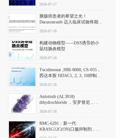
子清单
2026-07-17
胰腺癌患者的希望之光！
Daraxonrasib 迈入临床试验终期阶
段
2026-07-16
构建动物模型——DSS诱导的小
鼠结肠炎模型
2026-07-16
Tucidinostat ,HBI-8000, CS-055，
西达本胺 HDAC1, 2, 3, 10抑制剂
(CAS#1616493-44-7 目录号
2026-07-16
D808567) - DKM活性分子
Anlotinib (AL3818)
dihydrochloride ，安罗替尼，
ALTN、 Anlotinib、 Anlotinib
2026-07-16
Hydrochloride实验方法步骤SOP
RMC-6291：新一代
KRASG12C(ON)口服抑制剂，
RMC-6291