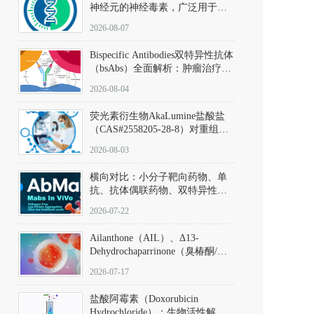
神经元的神经毒素，广泛用于构
建帕金森病动物模型。该化合物
2026-08-07
以盐酸盐形式存在，可触发线粒
体介导的神经元凋亡。其经典应
Bispecific Antibodies双特异性抗体
用即为选择性损毁中脑黑质致密
（bsAbs）全面解析：肿瘤治疗的
部多巴胺能神经元，从而可靠模
突破性进展及获批药物全景
拟帕金森病的核心病理与行为表
2026-08-04
型。
荧光素衍生物AkaLumine盐酸盐
（CAS#2558205-28-8）对重组萤
火虫荧光素酶（Fluc）的米氏常
2026-08-03
数（Km）为2.06 μM；其近红外
发光特性赋予优异的组织穿透能
横向对比：小分子靶向药物、单
力，大幅增强成像信噪比，从而
抗、抗体偶联药物、双特异性抗
实现活体动物模型中极低给药剂
体与CAR-T细胞治疗的技术特征
量下的高灵敏度、非侵入式生物
2026-07-22
及应用瓶颈
发光动态追踪。
Ailanthone（AIL）、Δ13-
Dehydrochaparrinone（臭椿酮/臭
椿苦酮），CAS No. 981-15-7，
2026-07-17
DKM货号 D806885
盐酸阿霉素（Doxorubicin
Hydrochloride）：生物活性解