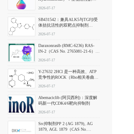
析、实验操作指南与溶液配制规
2026-07-17
范
SB431542：兼具ALK5与TGFβ受
体拮抗活性的双靶点抑制剂
（CAS号：301836-41-9；货号：
2026-07-17
D801067）
Daraxonrasib (RMC-6236) RAS-
IN-2（CAS No. 2765081-21-6）：
体外与体内药理学评价方法，靶
2026-07-17
向KRAS/NRAS/HRAS的广谱RAS
抑制剂
Y-27632 2HCl 是一种高效、ATP
竞争性的ROCK（Rho相关卷曲螺
旋蛋白激酶）选择性抑制剂，可
2026-07-17
同等抑制ROCK1与ROCK2；其通
过精准嵌入激酶的ATP结合位点
Abemaciclib (阿贝西利)：深度解
发挥抑制作用，对ROCK1和
码新一代CDK4/6靶向抑制剂
ROCK2的解离常数（Ki）分别为
140 nM和300 nM；在众多丝氨酸/
2026-07-17
苏氨酸激酶（如PKC、MLCK）
中，其靶向ROCK的选择性超过
Src抑制剂PP 2 (AG 1879), AG
200倍，凸显出优异的分子特异
1879, AGL 1879（CAS No.