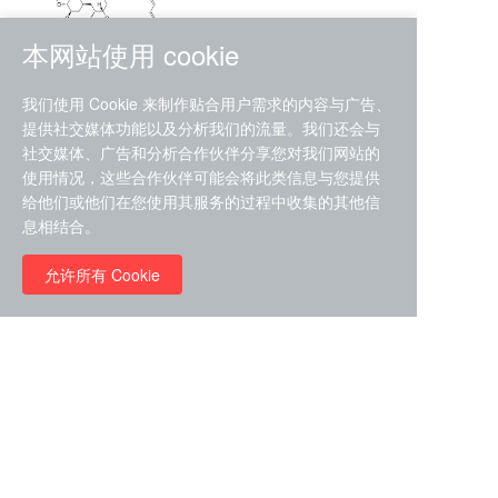
本网站使用 cookie
RMC-4630 (SHP2-IN-7)
我们使用 Cookie 来制作贴合用户需求的内容与广告、
（CAS#2172652-48-9 目录
提供社交媒体功能以及分析我们的流量。我们还会与
号D9063487）
社交媒体、广告和分析合作伙伴分享您对我们网站的
RMC-6272（ Cas
No.:2382769-46-0 目录号
使用情况，这些合作伙伴可能会将此类信息与您提供
D9036531）
给他们或他们在您使用其服务的过程中收集的其他信
￥1850.00
息相结合。
允许所有 Cookie
￥11680.00