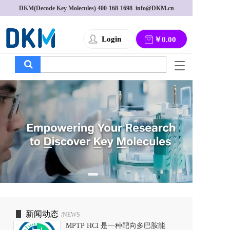
DKM(Decode Key Molecules) 
400-168-1698
  info@DKM.cn
Login
￥0.00
T
o
g
g
l
e
n
a
v
i
g
a
t
i
o
新闻动态
/NEWS
n
MPTP HCl 是一种靶向多巴胺能