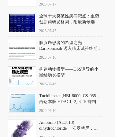
性。
172889-27-9）｜货号 D807008｜
2026-07-17
应用指南
全球十大突破性疾病靶点：重塑
创新药研发格局，附最新候选分
子清单
2026-07-17
胰腺癌患者的希望之光！
Daraxonrasib 迈入临床试验终期阶
段
2026-07-16
构建动物模型——DSS诱导的小
鼠结肠炎模型
2026-07-16
Tucidinostat ,HBI-8000, CS-055，
西达本胺 HDAC1, 2, 3, 10抑制剂
(CAS#1616493-44-7 目录号
2026-07-16
D808567) - DKM活性分子
Anlotinib (AL3818)
dihydrochloride ，安罗替尼，
ALTN、 Anlotinib、 Anlotinib