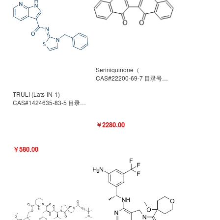
Seriniquinone（
CAS#22200-69-7 目录号
D940363）
TRULI (Lats-IN-1)
CAS#1424635-83-5 目录号
D801061
￥2280.00
￥580.00