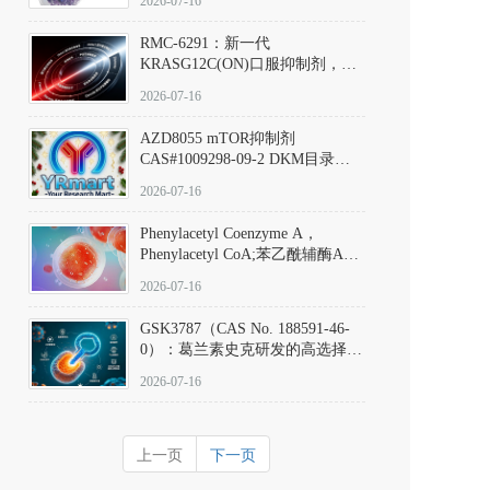
2026-07-16
Hydrochloride实验方法步骤SOP
RMC-6291：新一代
KRASG12C(ON)口服抑制剂，
RMC-6291
2026-07-16
(Elironrasib)CAS#2641998-63-0
AZD8055 mTOR抑制剂
CAS#1009298-09-2 DKM目录号
D801555：一种强效双靶向mTOR
2026-07-16
激酶抑制剂的深度剖析
Phenylacetyl Coenzyme A，
Phenylacetyl CoA;苯乙酰辅酶A
CAS#7532-39-0 目录号D944626
2026-07-16
GSK3787（CAS No. 188591-46-
0）：葛兰素史克研发的高选择
性、不可逆共价PPARδ特异性拮
2026-07-16
抗剂，被广泛视为研究PPARδ核
受体生理功能、信号通路验证及
靶点药理机制的金标准化学探
上一页
下一页
针。