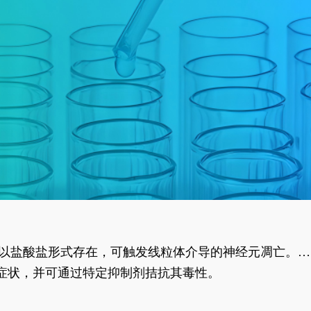
合物以盐酸盐形式存在，可触发线粒体介导的神经元凋亡。其
行为表型。
样症状，并可通过特定抑制剂拮抗其毒性。