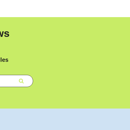
ws
les