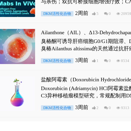
与杀伤；双抗可桥接细胞增强疗效；CA
2周前
DKM活性化合物
5
0
2095
Ailanthone（AIL）、Δ13-Dehydroch
臭椿酮可诱导肝癌细胞G0/G1期阻滞、DNA损
臭椿Ailanthus altissima的天然通
ne 可触发DNA损伤，其特征为 ATM/AT
3周前
DKM活性化合物
1
0
8534
是全长 Androgen Receptor (AR
盐酸阿霉素（Doxorubicin Hydro
Doxorubicin (Adriamyci
C3异种移植瘤模型研究，常规配制用D
3周前
DKM活性化合物
2
0
9313