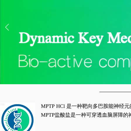
MPTP HCl 是一种靶向多巴胺能
经典应用即为选择性损毁中脑黑质致密
MPTP盐酸盐是一种可穿透血脑屏障