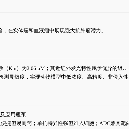
风险，在实体瘤和血液瘤中展现强大抗肿瘤潜力。
米氏常数（Km）为2.06 μM；其近红外发光特性赋予优异的组织
式生物发光动态追踪。
，提升检测灵敏度，实现动物模型中低浓度、高精度、非侵入性
征及应用瓶颈
靶向药口服便捷但易耐药；单抗特异性强但难入细胞；ADC兼具靶