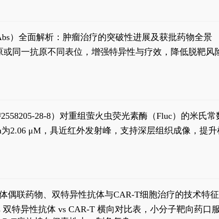
异性抗体（bsAbs）全面解析：肿瘤治疗的突破性进展及获批药物全景
种抗原或同一抗原不同表位，增强特异性与疗效，降低脱靶
S#2558205-28-8）对重组萤火虫荧光素酶（Fluc）的
实现活体动物模型中极低给药剂量下的高灵敏度、非侵入
，Km为2.06 μM，具近红外发射峰，支持深层组织成像
1
体偶联药物、双特异性抗体与CAR-T细胞治疗的技术特
DC vs 双特异性抗体 vs CAR-T 横向对比表，小分子