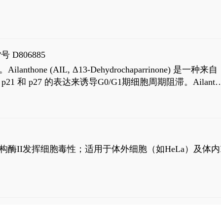
号 D806885
AIL, Δ13-Dehydrochaparrinone) 是一种来自
高 p21 和 p27 的表达来诱导G0/G1期细胞周期阻滞。Ailanth
、涉及 PI3K/AKT 信号通路的细胞凋亡。Ailanthone 也
，对应的IC50值分别为69 nM和309 nM。
制拓扑异构酶II发挥细胞毒性；适用于体外细胞（如HeLa）及体内