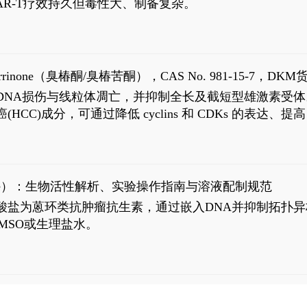
R-T疗效持久但毒性大、制备复杂。
9
aparrinone（臭椿酮/臭椿苦酮），CAS No. 981-15-7，DKM货
伤与线粒体凋亡，并抑制全长及截短型雄激素受体。Ailanthone (
过抗肝癌(HCC)成分，可通过降低 cyclins 和 CDKs 的表达、提
R 通路的激活。Ailanthone 可在Huh7细胞中诱导线粒体介导
-FL)和组成型活性截断AR剪接变体(AR-Vs, AR1-651)的抑制剂
chloride）：生物活性解析、实验操作指南与溶液配制规范
n) HCl阿霉素盐酸盐为蒽环类抗肿瘤抗生素，通过嵌入DNA并抑
MSO或生理盐水。