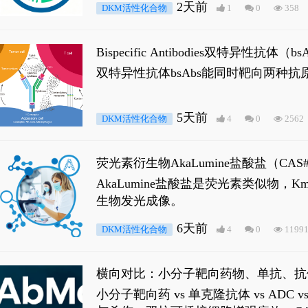
2天前
DKM活性化合物
1
0
358
Bispecific Antibodies双特
双特异性抗体bsAbs能同时靶向两
5天前
DKM活性化合物
4
0
2562
荧光素衍生物AkaLumine盐酸盐（CA
穿透能力，大幅增强成像信噪比，从而
AkaLumine盐酸盐是荧光素类似物
生物发光成像。
6天前
DKM活性化合物
4
0
1199
横向对比：小分子靶向药物、单抗、抗
小分子靶向药 vs 单克隆抗体 vs A