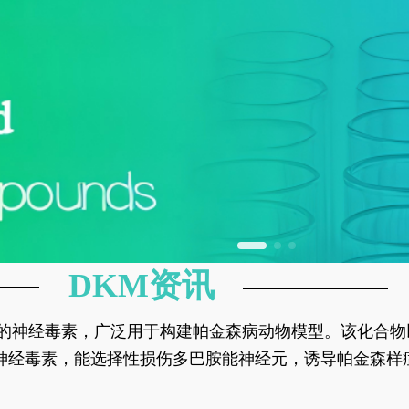
DKM资讯
神经元的神经毒素，广泛用于构建帕金森病动物模型。该化
部多巴胺能神经元，从而可靠模拟帕金森病的核心病理与
的神经毒素，能选择性损伤多巴胺能神经元，诱导帕金森