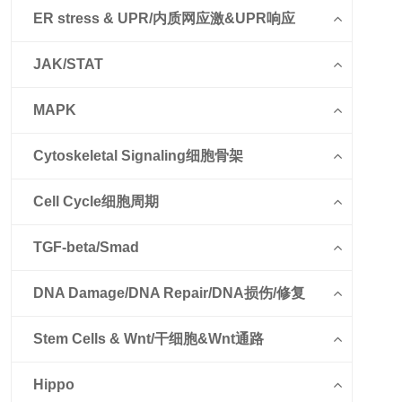
ER stress & UPR/内质网应激&UPR响应
JAK/STAT
MAPK
Cytoskeletal Signaling细胞骨架
Cell Cycle细胞周期
TGF-beta/Smad
DNA Damage/DNA Repair/DNA损伤/修复
Stem Cells & Wnt/干细胞&Wnt通路
Hippo