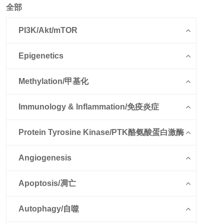
全部
PI3K/Akt/mTOR
Epigenetics
Methylation/甲基化
Immunology & Inflammation/免疫炎症
Protein Tyrosine Kinase/PTK酪氨酸蛋白激酶
Angiogenesis
Apoptosis/凋亡
Autophagy/自噬