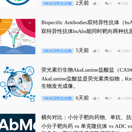
2天前
DKM活性化合物
1
0
358
Bispecific Antibodies双特
双特异性抗体bsAbs能同时靶向两
5天前
DKM活性化合物
4
0
2562
荧光素衍生物AkaLumine盐酸盐（CA
穿透能力，大幅增强成像信噪比，从而
AkaLumine盐酸盐是荧光素类似物
生物发光成像。
6天前
DKM活性化合物
4
0
1199
横向对比：小分子靶向药物、单抗、抗
小分子靶向药 vs 单克隆抗体 vs A