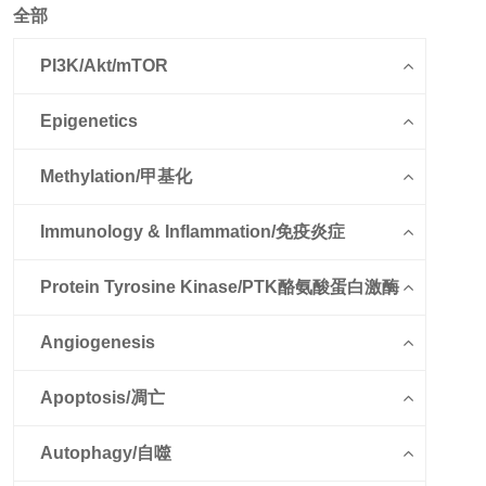
全部
PI3K/Akt/mTOR
Epigenetics
Methylation/甲基化
Immunology & Inflammation/免疫炎症
Protein Tyrosine Kinase/PTK酪氨酸蛋白激酶
Angiogenesis
Apoptosis/凋亡
Autophagy/自噬