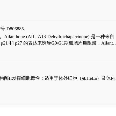
号 D806885
AIL, Δ13-Dehydrochaparrinone) 是一种来自
高 p21 和 p27 的表达来诱导G0/G1期细胞周期阻滞。Ailanth
、涉及 PI3K/AKT 信号通路的细胞凋亡。Ailanthone 也
，对应的IC50值分别为69 nM和309 nM。
制拓扑异构酶II发挥细胞毒性；适用于体外细胞（如HeLa）及体内