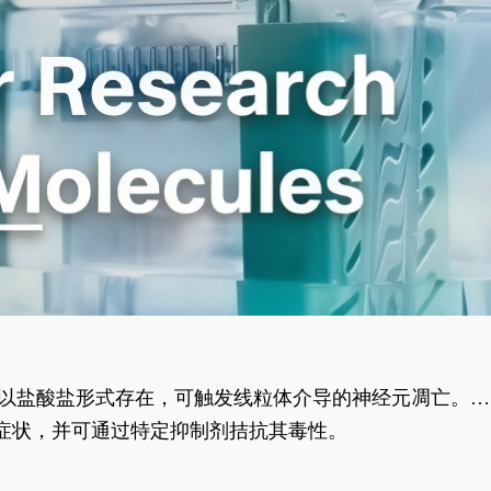
合物以盐酸盐形式存在，可触发线粒体介导的神经元凋亡。其
行为表型。
样症状，并可通过特定抑制剂拮抗其毒性。