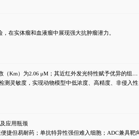
风险，在实体瘤和血液瘤中展现强大抗肿瘤潜力。
米氏常数（Km）为2.06 μM；其近红外发光特性赋予优异的组织
式生物发光动态追踪。
，提升检测灵敏度，实现动物模型中低浓度、高精度、非侵入性
征及应用瓶颈
靶向药口服便捷但易耐药；单抗特异性强但难入细胞；ADC兼具靶