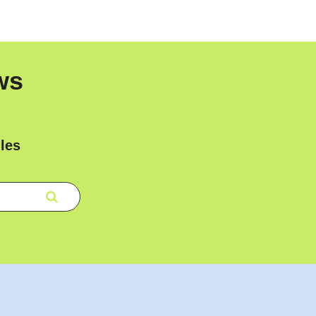
ws
les