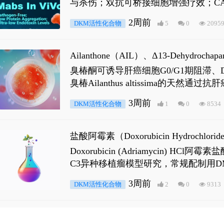
与杀伤；双抗可桥接细胞增强疗效；CA
2周前
DKM活性化合物
5
0
2095
Ailanthone（AIL）、Δ13-Dehydroch
臭椿酮可诱导肝癌细胞G0/G1期阻滞、DNA损
臭椿Ailanthus altissima的天然通
ne 可触发DNA损伤，其特征为 ATM/AT
3周前
DKM活性化合物
1
0
8534
是全长 Androgen Receptor (AR
盐酸阿霉素（Doxorubicin Hydro
Doxorubicin (Adriamyci
C3异种移植瘤模型研究，常规配制用D
3周前
DKM活性化合物
2
0
9313