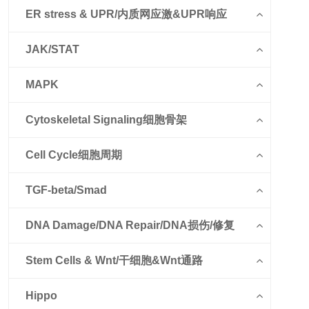
ER stress & UPR/内质网应激&UPR响应
JAK/STAT
MAPK
Cytoskeletal Signaling细胞骨架
Cell Cycle细胞周期
TGF-beta/Smad
DNA Damage/DNA Repair/DNA损伤/修复
Stem Cells & Wnt/干细胞&Wnt通路
Hippo