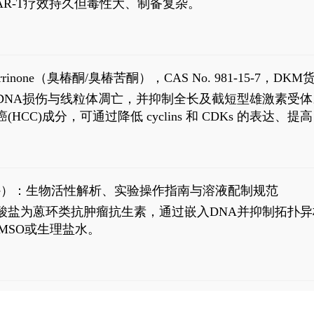
R-T疗效持久但毒性大、制备复杂。
9
aparrinone（臭椿酮/臭椿苦酮），CAS No. 981-15-7，DKM货
伤与线粒体凋亡，并抑制全长及截短型雄激素受体。Ailanthone (
过抗肝癌(HCC)成分，可通过降低 cyclins 和 CDKs 的表达、提
R 通路的激活。Ailanthone 可在Huh7细胞中诱导线粒体介导
-FL)和组成型活性截断AR剪接变体(AR-Vs, AR1-651)的抑制剂
chloride）：生物活性解析、实验操作指南与溶液配制规范
n) HCl阿霉素盐酸盐为蒽环类抗肿瘤抗生素，通过嵌入DNA并抑
MSO或生理盐水。