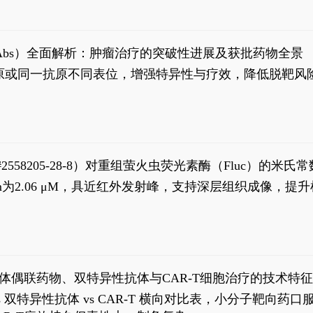
异性抗体（bsAbs）全面解析：肿瘤治疗的突破性进展及获批药物全景
种抗原或同一抗原不同表位，增强特异性与疗效，降低脱靶
S#2558205-28-8）对重组萤火虫荧光素酶（Fluc）的
实现活体动物模型中极低给药剂量下的高灵敏度、非侵入
，Km为2.06 μM，具近红外发射峰，支持深层组织成像
1
体偶联药物、双特异性抗体与CAR-T细胞治疗的技术特
DC vs 双特异性抗体 vs CAR-T 横向对比表，小分子