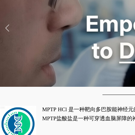
MPTP HCl 是一种靶向多巴胺能
经典应用即为选择性损毁中脑黑质致密
MPTP盐酸盐是一种可穿透血脑屏障