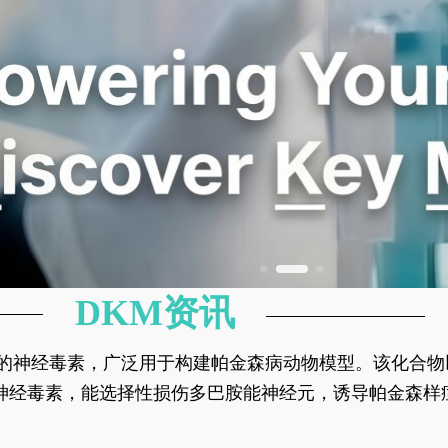
DKM资讯
神经元的神经毒素，广泛用于构建帕金森病动物模型。该化
部多巴胺能神经元，从而可靠模拟帕金森病的核心病理与
的神经毒素，能选择性损伤多巴胺能神经元，诱导帕金森