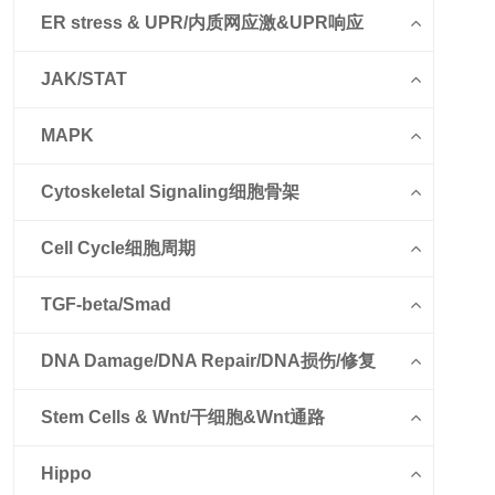
ER stress & UPR/内质网应激&UPR响应
JAK/STAT
MAPK
Cytoskeletal Signaling细胞骨架
Cell Cycle细胞周期
TGF-beta/Smad
DNA Damage/DNA Repair/DNA损伤/修复
Stem Cells & Wnt/干细胞&Wnt通路
Hippo