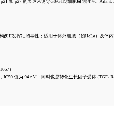
高 p21 和 p27 的表达来诱导G0/G1期细胞周期阻滞。Ailanth
、涉及 PI3K/AKT 信号通路的细胞凋亡。Ailanthone 也
，对应的IC50值分别为69 nM和309 nM。
制拓扑异构酶II发挥细胞毒性；适用于体外细胞（如HeLa）及体内
1067）
LK5 抑制剂，IC50 值为 94 nM；同时也是转化生长因子受体 (TGF- R