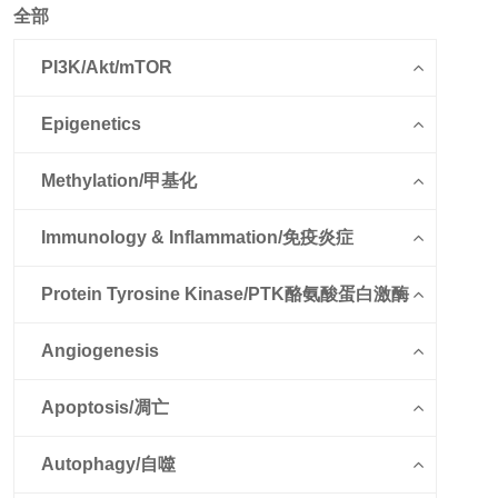
全部
PI3K/Akt/mTOR
Epigenetics
Methylation/甲基化
Immunology & Inflammation/免疫炎症
Protein Tyrosine Kinase/PTK酪氨酸蛋白激酶
Angiogenesis
Apoptosis/凋亡
Autophagy/自噬