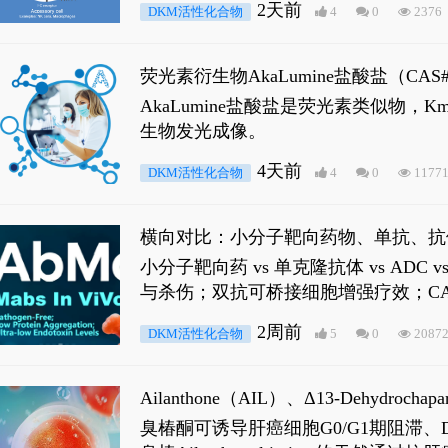
2天前
DKM活性化合物
4
0
2376
荧光素衍生物AkaLumine盐酸盐（CA
穿透能力，大幅增强成像信噪比，从而
AkaLumine盐酸盐是荧光素类似物
生物发光成像。
4天前
DKM活性化合物
4
0
1177
横向对比：小分子靶向药物、单抗、抗
小分子靶向药 vs 单克隆抗体 vs A
与杀伤；双抗可桥接细胞增强疗效；CA
2周前
DKM活性化合物
5
0
2087
Ailanthone（AIL）、Δ13-Dehydroch
臭椿酮可诱导肝癌细胞G0/G1期阻滞、DNA损