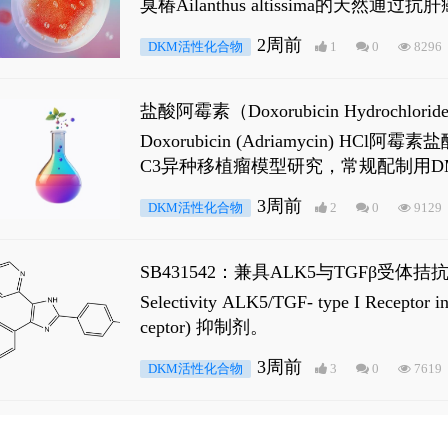
臭椿Ailanthus altissima的天然通
ne 可触发DNA损伤，其特征为 ATM/AT
2周前
DKM活性化合物
1
0
8296
是全长 Androgen Receptor (AR
盐酸阿霉素（Doxorubicin Hydro
Doxorubicin (Adriamyci
C3异种移植瘤模型研究，常规配制用D
3周前
DKM活性化合物
2
0
9129
SB431542：兼具ALK5与TGFβ受体拮
Selectivity ALK5/TGF- type I
ceptor) 抑制剂。
3周前
DKM活性化合物
3
0
7619