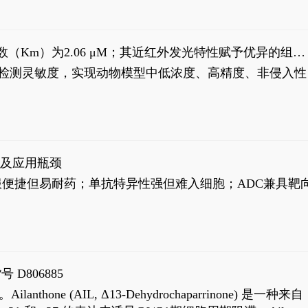
米氏常数（Km）为2.06 μM；其近红外发光特性赋予优异的组织
式生物发光动态追踪。
，提升检测灵敏度，实现动物模型中低浓度、高精度、非侵入性
征及应用瓶颈
靶向药口服便捷但易耐药；单抗特异性强但难入细胞；ADC兼具靶
号 D806885
AIL, Δ13-Dehydrochaparrinone) 是一种来自