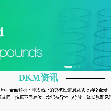
DKM资讯
异性抗体（bsAbs）全面解析：肿瘤治疗的突破性进展及获批药物全景
种抗原或同一抗原不同表位，增强特异性与疗效，降低脱靶