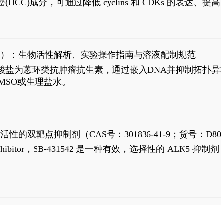
过抗肝癌(HCC)成分，可通过降低 cyclins 和 CDKs 的表达、提
R 通路的激活。Ailanthone 可在Huh7细胞中诱导线粒体介导
-FL)和组成型活性截断AR剪接变体(AR-Vs, AR1-651)的抑制剂
chloride）：生物活性解析、实验操作指南与溶液配制规范
n) HCl阿霉素盐酸盐为蒽环类抗肿瘤抗生素，通过嵌入DNA并抑
MSO或生理盐水。
抗活性的双靶点抑制剂（CAS号：301836-41-9；货号：D80
 Receptor inhibitor，SB-431542 是一种有效，选择性的 A