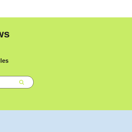
ws
les