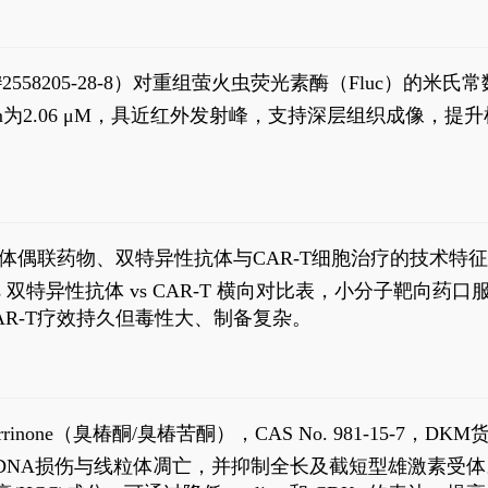
S#2558205-28-8）对重组萤火虫荧光素酶（Fluc）的
实现活体动物模型中极低给药剂量下的高灵敏度、非侵入
，Km为2.06 μM，具近红外发射峰，支持深层组织成像
1
体偶联药物、双特异性抗体与CAR-T细胞治疗的技术特
DC vs 双特异性抗体 vs CAR-T 横向对比表，小分子
R-T疗效持久但毒性大、制备复杂。
2
aparrinone（臭椿酮/臭椿苦酮），CAS No. 981-15-7，DKM货
伤与线粒体凋亡，并抑制全长及截短型雄激素受体。Ailanthone (