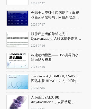
性。
172889-27-9）｜货号 D807008｜
2026-07-17
应用指南
全球十大突破性疾病靶点：重塑
创新药研发格局，附最新候选分
子清单
2026-07-17
胰腺癌患者的希望之光！
Daraxonrasib 迈入临床试验终期阶
段
2026-07-16
构建动物模型——DSS诱导的小
鼠结肠炎模型
2026-07-16
Tucidinostat ,HBI-8000, CS-055，
西达本胺 HDAC1, 2, 3, 10抑制剂
(CAS#1616493-44-7 目录号
2026-07-16
D808567) - DKM活性分子
Anlotinib (AL3818)
dihydrochloride ，安罗替尼，
ALTN、 Anlotinib、 Anlotinib