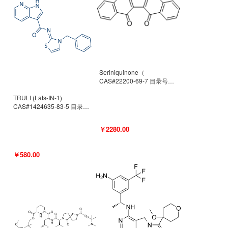
Seriniquinone（
CAS#22200-69-7 目录号
D940363）
TRULI (Lats-IN-1)
CAS#1424635-83-5 目录号
D801061
￥2280.00
￥580.00