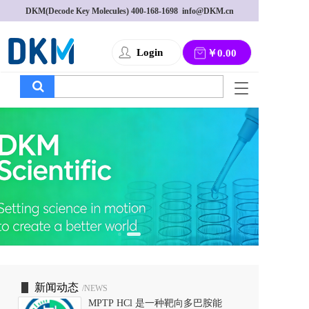
DKM(Decode Key Molecules) 
400-168-1698
  info@DKM.cn
Login
￥0.00
T
o
g
g
l
e
n
a
v
i
g
a
t
i
o
新闻动态
/NEWS
n
MPTP HCl 是一种靶向多巴胺能