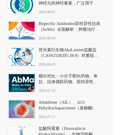
神经元的神经毒素，广泛用于构
建帕金森病动物模型。该化合物
2026-08-07
以盐酸盐形式存在，可触发线粒
体介导的神经元凋亡。其经典应
Bispecific Antibodies双特异性抗体
用即为选择性损毁中脑黑质致密
（bsAbs）全面解析：肿瘤治疗的
部多巴胺能神经元，从而可靠模
突破性进展及获批药物全景
拟帕金森病的核心病理与行为表
2026-08-04
型。
荧光素衍生物AkaLumine盐酸盐
（CAS#2558205-28-8）对重组萤
火虫荧光素酶（Fluc）的米氏常
2026-08-03
数（Km）为2.06 μM；其近红外
发光特性赋予优异的组织穿透能
横向对比：小分子靶向药物、单
力，大幅增强成像信噪比，从而
抗、抗体偶联药物、双特异性抗
实现活体动物模型中极低给药剂
体与CAR-T细胞治疗的技术特征
量下的高灵敏度、非侵入式生物
2026-07-22
及应用瓶颈
发光动态追踪。
Ailanthone（AIL）、Δ13-
Dehydrochaparrinone（臭椿酮/臭
椿苦酮），CAS No. 981-15-7，
2026-07-17
DKM货号 D806885
盐酸阿霉素（Doxorubicin
Hydrochloride）：生物活性解