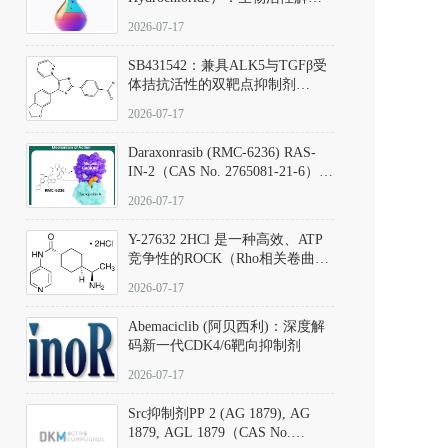
析、实验操作指南与溶液配制规
2026-07-17
范
SB431542：兼具ALK5与TGFβ受
体拮抗活性的双靶点抑制剂
（CAS号：301836-41-9；货号：
2026-07-17
D801067）
Daraxonrasib (RMC-6236) RAS-
IN-2（CAS No. 2765081-21-6）：
体外与体内药理学评价方法，靶
2026-07-17
向KRAS/NRAS/HRAS的广谱RAS
抑制剂
Y-27632 2HCl 是一种高效、ATP
竞争性的ROCK（Rho相关卷曲螺
旋蛋白激酶）选择性抑制剂，可
2026-07-17
同等抑制ROCK1与ROCK2；其通
过精准嵌入激酶的ATP结合位点
Abemaciclib (阿贝西利)：深度解
发挥抑制作用，对ROCK1和
码新一代CDK4/6靶向抑制剂
ROCK2的解离常数（Ki）分别为
140 nM和300 nM；在众多丝氨酸/
2026-07-17
苏氨酸激酶（如PKC、MLCK）
中，其靶向ROCK的选择性超过
Src抑制剂PP 2 (AG 1879), AG
200倍，凸显出优异的分子特异
1879, AGL 1879（CAS No.