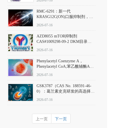
2026-07-16
Hydrochloride实验方法步骤SOP
RMC-6291：新一代
KRASG12C(ON)口服抑制剂，
RMC-6291
2026-07-16
(Elironrasib)CAS#2641998-63-0
AZD8055 mTOR抑制剂
CAS#1009298-09-2 DKM目录号
D801555：一种强效双靶向mTOR
2026-07-16
激酶抑制剂的深度剖析
Phenylacetyl Coenzyme A，
Phenylacetyl CoA;苯乙酰辅酶A
CAS#7532-39-0 目录号D944626
2026-07-16
GSK3787（CAS No. 188591-46-
0）：葛兰素史克研发的高选择
性、不可逆共价PPARδ特异性拮
2026-07-16
抗剂，被广泛视为研究PPARδ核
受体生理功能、信号通路验证及
靶点药理机制的金标准化学探
上一页
下一页
针。