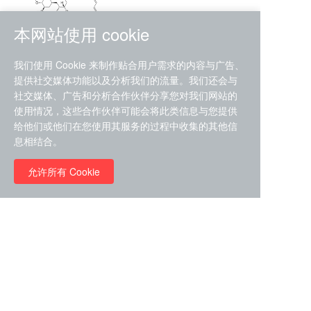
本网站使用 cookie
RMC-4630 (SHP2-IN-7)
我们使用 Cookie 来制作贴合用户需求的内容与广告、
（CAS#2172652-48-9 目录
提供社交媒体功能以及分析我们的流量。我们还会与
号D9063487）
社交媒体、广告和分析合作伙伴分享您对我们网站的
RMC-6272（ Cas
No.:2382769-46-0 目录号
使用情况，这些合作伙伴可能会将此类信息与您提供
D9036531）
给他们或他们在您使用其服务的过程中收集的其他信
￥1850.00
息相结合。
允许所有 Cookie
￥11680.00