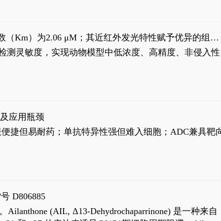
米氏常数（Km）为2.06 μM；其近红外发光特性赋予优异的组织
式生物发光动态追踪。
，提升检测灵敏度，实现动物模型中低浓度、高精度、非侵入性
征及应用瓶颈
靶向药口服便捷但易耐药；单抗特异性强但难入细胞；ADC兼具靶
号 D806885
AIL, Δ13-Dehydrochaparrinone) 是一种来自