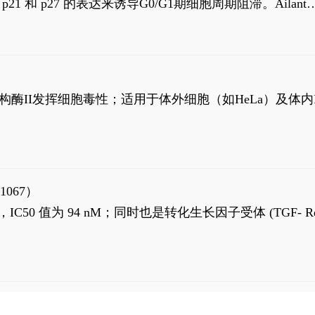
高 p21 和 p27 的表达来诱导G0/G1期细胞周期阻滞。Ailanth
、涉及 PI3K/AKT 信号通路的细胞凋亡。Ailanthone 也
，对应的IC50值分别为69 nM和309 nM。
制拓扑异构酶II发挥细胞毒性；适用于体外细胞（如HeLa）及体内
1067）
LK5 抑制剂，IC50 值为 94 nM；同时也是转化生长因子受体 (TGF- R