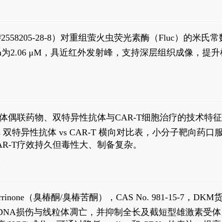
S#2558205-28-8）对重组萤火虫荧光素酶（Fluc）的
实现活体动物模型中极低给药剂量下的高灵敏度、非侵入
，Km为2.06 μM，具近红外发射峰，支持深层组织成像
1
体偶联药物、双特异性抗体与CAR-T细胞治疗的技术特
DC vs 双特异性抗体 vs CAR-T 横向对比表，小分子
R-T疗效持久但毒性大、制备复杂。
4
aparrinone（臭椿酮/臭椿苦酮），CAS No. 981-15-7，DKM货
伤与线粒体凋亡，并抑制全长及截短型雄激素受体。Ailanthone (