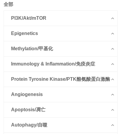
全部
PI3K/Akt/mTOR
Epigenetics
Methylation/甲基化
Immunology & Inflammation/免疫炎症
Protein Tyrosine Kinase/PTK酪氨酸蛋白激酶
Angiogenesis
Apoptosis/凋亡
Autophagy/自噬