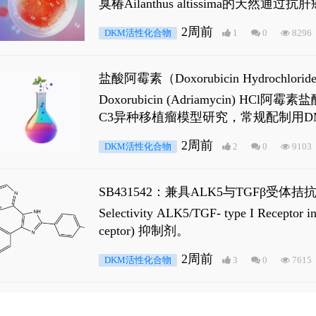
臭椿Ailanthus altissima的天然通
ne 可触发DNA损伤，其特征为 ATM/AT
2周前
DKM活性化合物
1
0
8296
是全长 Androgen Receptor (AR
盐酸阿霉素（Doxorubicin Hydro
Doxorubicin (Adriamyci
C3异种移植瘤模型研究，常规配制用D
2周前
DKM活性化合物
2
0
9103
SB431542：兼具ALK5与TGFβ受体拮
Selectivity ALK5/TGF- type I
ceptor) 抑制剂。
2周前
DKM活性化合物
3
0
7615