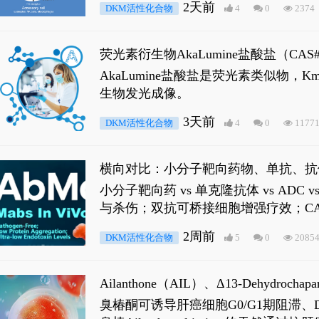
2天前
DKM活性化合物
4
0
2374
荧光素衍生物AkaLumine盐酸盐（CA
穿透能力，大幅增强成像信噪比，从而
AkaLumine盐酸盐是荧光素类似物
生物发光成像。
3天前
DKM活性化合物
4
0
1177
横向对比：小分子靶向药物、单抗、抗
小分子靶向药 vs 单克隆抗体 vs A
与杀伤；双抗可桥接细胞增强疗效；CA
2周前
DKM活性化合物
5
0
2085
Ailanthone（AIL）、Δ13-Dehydroch
臭椿酮可诱导肝癌细胞G0/G1期阻滞、DNA损