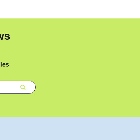
ws
les