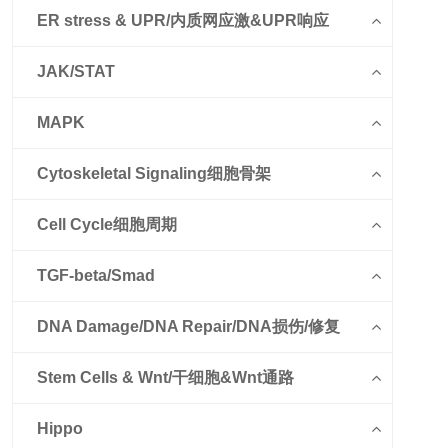
ER stress & UPR/内质网应激&UPR响应
JAK/STAT
MAPK
Cytoskeletal Signaling细胞骨架
Cell Cycle细胞周期
TGF-beta/Smad
DNA Damage/DNA Repair/DNA损伤/修复
Stem Cells & Wnt/干细胞&Wnt通路
Hippo