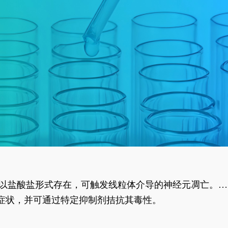
合物以盐酸盐形式存在，可触发线粒体介导的神经元凋亡。其
行为表型。
样症状，并可通过特定抑制剂拮抗其毒性。