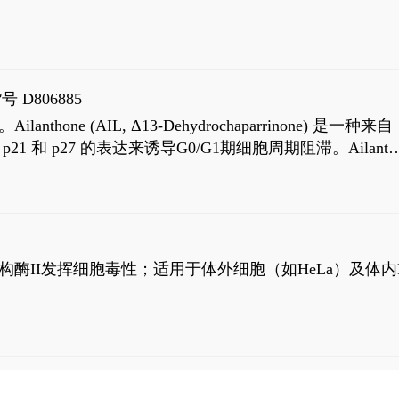
号 D806885
AIL, Δ13-Dehydrochaparrinone) 是一种来自
高 p21 和 p27 的表达来诱导G0/G1期细胞周期阻滞。Ailanth
、涉及 PI3K/AKT 信号通路的细胞凋亡。Ailanthone 也
，对应的IC50值分别为69 nM和309 nM。
制拓扑异构酶II发挥细胞毒性；适用于体外细胞（如HeLa）及体内