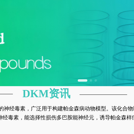
DKM资讯
神经元的神经毒素，广泛用于构建帕金森病动物模型。该化
部多巴胺能神经元，从而可靠模拟帕金森病的核心病理与
的神经毒素，能选择性损伤多巴胺能神经元，诱导帕金森