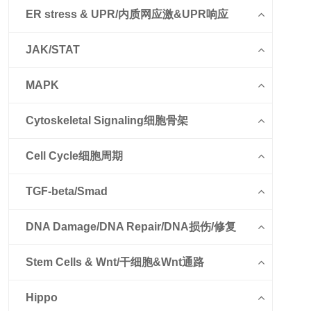
ER stress & UPR/内质网应激&UPR响应
JAK/STAT
MAPK
Cytoskeletal Signaling细胞骨架
Cell Cycle细胞周期
TGF-beta/Smad
DNA Damage/DNA Repair/DNA损伤/修复
Stem Cells & Wnt/干细胞&Wnt通路
Hippo