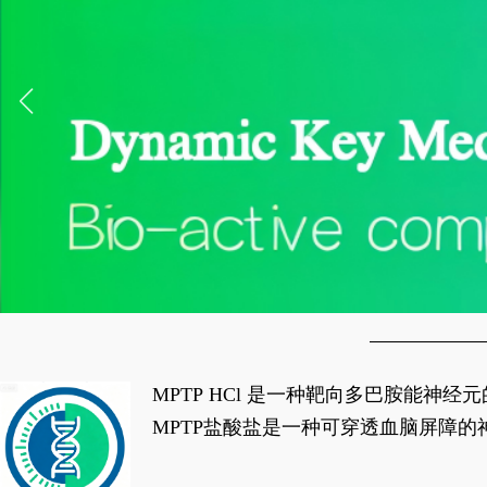
MPTP HCl 是一种靶向多巴胺能
经典应用即为选择性损毁中脑黑质致密
MPTP盐酸盐是一种可穿透血脑屏障