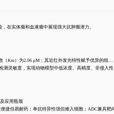
风险，在实体瘤和血液瘤中展现强大抗肿瘤潜力。
米氏常数（Km）为2.06 μM；其近红外发光特性赋予优异的组织
式生物发光动态追踪。
，提升检测灵敏度，实现动物模型中低浓度、高精度、非侵入性
征及应用瓶颈
靶向药口服便捷但易耐药；单抗特异性强但难入细胞；ADC兼具靶