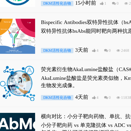
15小时前
DKM活性化合物
1
0
2
Bispecific Antibodies双特
双特异性抗体bsAbs能同时靶向两
3天前
DKM活性化合物
4
0
2468
荧光素衍生物AkaLumine盐酸盐（CA
穿透能力，大幅增强成像信噪比，从而
AkaLumine盐酸盐是荧光素类似物
生物发光成像。
4天前
DKM活性化合物
4
0
1183
横向对比：小分子靶向药物、单抗、抗
小分子靶向药 vs 单克隆抗体 vs A