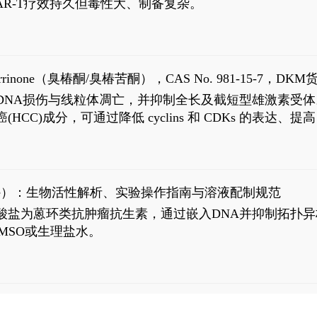
R-T疗效持久但毒性大、制备复杂。
8
aparrinone（臭椿酮/臭椿苦酮），CAS No. 981-15-7，DKM货
伤与线粒体凋亡，并抑制全长及截短型雄激素受体。Ailanthone (
过抗肝癌(HCC)成分，可通过降低 cyclins 和 CDKs 的表达、提
R 通路的激活。Ailanthone 可在Huh7细胞中诱导线粒体介导
-FL)和组成型活性截断AR剪接变体(AR-Vs, AR1-651)的抑制剂
chloride）：生物活性解析、实验操作指南与溶液配制规范
n) HCl阿霉素盐酸盐为蒽环类抗肿瘤抗生素，通过嵌入DNA并抑
MSO或生理盐水。