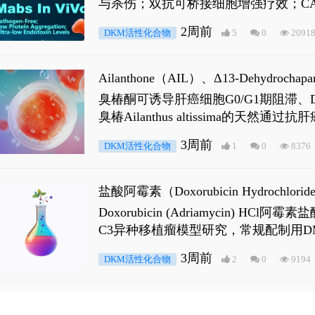
与杀伤；双抗可桥接细胞增强疗效；CA
2周前
DKM活性化合物
5
0
2091
Ailanthone（AIL）、Δ13-Dehydroch
臭椿酮可诱导肝癌细胞G0/G1期阻滞、DNA损
臭椿Ailanthus altissima的天然通
ne 可触发DNA损伤，其特征为 ATM/AT
3周前
DKM活性化合物
1
0
8376
是全长 Androgen Receptor (AR
盐酸阿霉素（Doxorubicin Hydro
Doxorubicin (Adriamyci
C3异种移植瘤模型研究，常规配制用D
3周前
DKM活性化合物
2
0
9194