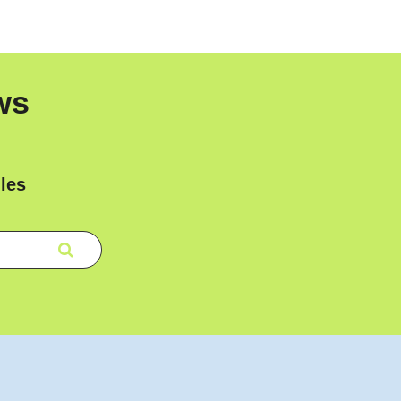
ws
les