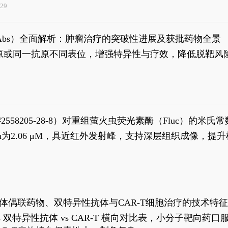
29
异性抗体（bsAbs）全面解析：肿瘤治疗的突破性进展及获批药物全景
种抗原或同一抗原不同表位，增强特异性与疗效，降低脱靶
S#2558205-28-8）对重组萤火虫荧光素酶（Fluc）的
实现活体动物模型中极低给药剂量下的高灵敏度、非侵入
，Km为2.06 μM，具近红外发射峰，支持深层组织成像
8
体偶联药物、双特异性抗体与CAR-T细胞治疗的技术特
DC vs 双特异性抗体 vs CAR-T 横向对比表，小分子