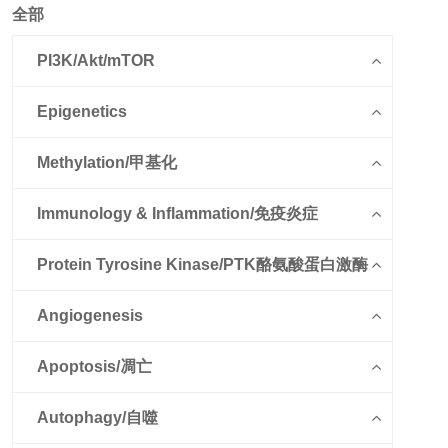
全部
PI3K/Akt/mTOR
Epigenetics
Methylation/甲基化
Immunology & Inflammation/免疫炎症
Protein Tyrosine Kinase/PTK酪氨酸蛋白激酶
Angiogenesis
Apoptosis/凋亡
Autophagy/自噬