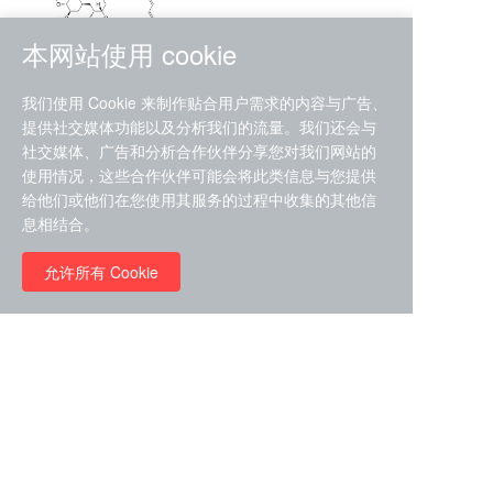
本网站使用 cookie
RMC-4630 (SHP2-IN-7)
我们使用 Cookie 来制作贴合用户需求的内容与广告、
（CAS#2172652-48-9 目录
提供社交媒体功能以及分析我们的流量。我们还会与
号D9063487）
社交媒体、广告和分析合作伙伴分享您对我们网站的
RMC-6272（ Cas
No.:2382769-46-0 目录号
使用情况，这些合作伙伴可能会将此类信息与您提供
D9036531）
给他们或他们在您使用其服务的过程中收集的其他信
￥1850.00
息相结合。
允许所有 Cookie
￥11680.00