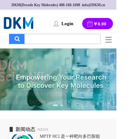
DKM(Decode Key Molecules) 
400-168-1698
  info@DKM.cn
Login
￥0.00
T
o
g
g
l
e
n
a
v
i
g
a
t
i
o
新闻动态
/NEWS
n
MPTP HCl 是一种靶向多巴胺能