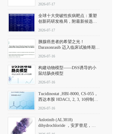
性。
172889-27-9）｜货号 D807008｜
2026-07-17
应用指南
全球十大突破性疾病靶点：重塑
创新药研发格局，附最新候选分
子清单
2026-07-17
胰腺癌患者的希望之光！
Daraxonrasib 迈入临床试验终期阶
段
2026-07-16
构建动物模型——DSS诱导的小
鼠结肠炎模型
2026-07-16
Tucidinostat ,HBI-8000, CS-055，
西达本胺 HDAC1, 2, 3, 10抑制剂
(CAS#1616493-44-7 目录号
2026-07-16
D808567) - DKM活性分子
Anlotinib (AL3818)
dihydrochloride ，安罗替尼，
ALTN、 Anlotinib、 Anlotinib