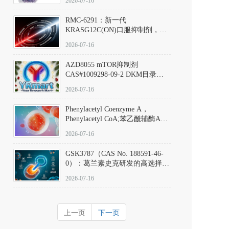
2026-07-16
Hydrochloride实验方法步骤SOP
RMC-6291：新一代
KRASG12C(ON)口服抑制剂，
RMC-6291
2026-07-16
(Elironrasib)CAS#2641998-63-0
AZD8055 mTOR抑制剂
CAS#1009298-09-2 DKM目录号
D801555：一种强效双靶向mTOR
2026-07-16
激酶抑制剂的深度剖析
Phenylacetyl Coenzyme A，
Phenylacetyl CoA;苯乙酰辅酶A
CAS#7532-39-0 目录号D944626
2026-07-16
GSK3787（CAS No. 188591-46-
0）：葛兰素史克研发的高选择
性、不可逆共价PPARδ特异性拮
2026-07-16
抗剂，被广泛视为研究PPARδ核
受体生理功能、信号通路验证及
靶点药理机制的金标准化学探
上一页
下一页
针。