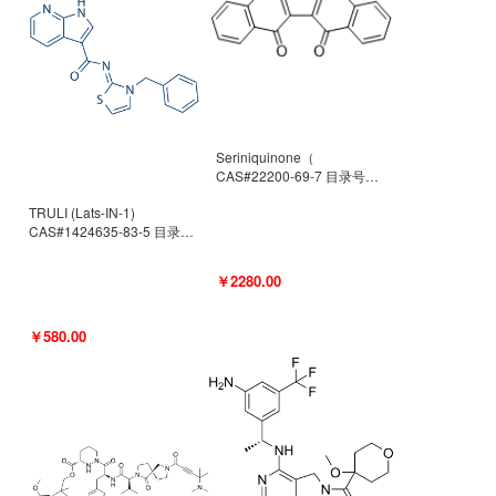
Seriniquinone（
CAS#22200-69-7 目录号
D940363）
TRULI (Lats-IN-1)
CAS#1424635-83-5 目录号
D801061
￥2280.00
￥580.00