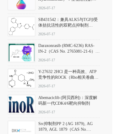
析、实验操作指南与溶液配制规
2026-07-17
范
SB431542：兼具ALK5与TGFβ受
体拮抗活性的双靶点抑制剂
（CAS号：301836-41-9；货号：
2026-07-17
D801067）
Daraxonrasib (RMC-6236) RAS-
IN-2（CAS No. 2765081-21-6）：
体外与体内药理学评价方法，靶
2026-07-17
向KRAS/NRAS/HRAS的广谱RAS
抑制剂
Y-27632 2HCl 是一种高效、ATP
竞争性的ROCK（Rho相关卷曲螺
旋蛋白激酶）选择性抑制剂，可
2026-07-17
同等抑制ROCK1与ROCK2；其通
过精准嵌入激酶的ATP结合位点
Abemaciclib (阿贝西利)：深度解
发挥抑制作用，对ROCK1和
码新一代CDK4/6靶向抑制剂
ROCK2的解离常数（Ki）分别为
140 nM和300 nM；在众多丝氨酸/
2026-07-17
苏氨酸激酶（如PKC、MLCK）
中，其靶向ROCK的选择性超过
Src抑制剂PP 2 (AG 1879), AG
200倍，凸显出优异的分子特异
1879, AGL 1879（CAS No.