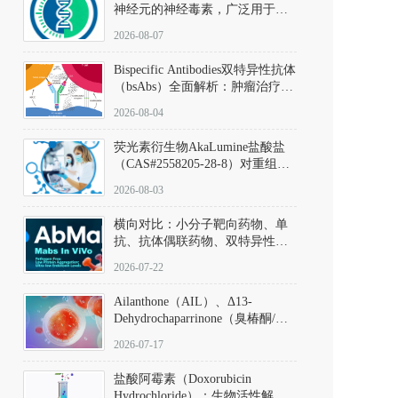
神经元的神经毒素，广泛用于构
建帕金森病动物模型。该化合物
2026-08-07
以盐酸盐形式存在，可触发线粒
体介导的神经元凋亡。其经典应
Bispecific Antibodies双特异性抗体
用即为选择性损毁中脑黑质致密
（bsAbs）全面解析：肿瘤治疗的
部多巴胺能神经元，从而可靠模
突破性进展及获批药物全景
拟帕金森病的核心病理与行为表
2026-08-04
型。
荧光素衍生物AkaLumine盐酸盐
（CAS#2558205-28-8）对重组萤
火虫荧光素酶（Fluc）的米氏常
2026-08-03
数（Km）为2.06 μM；其近红外
发光特性赋予优异的组织穿透能
横向对比：小分子靶向药物、单
力，大幅增强成像信噪比，从而
抗、抗体偶联药物、双特异性抗
实现活体动物模型中极低给药剂
体与CAR-T细胞治疗的技术特征
量下的高灵敏度、非侵入式生物
2026-07-22
及应用瓶颈
发光动态追踪。
Ailanthone（AIL）、Δ13-
Dehydrochaparrinone（臭椿酮/臭
椿苦酮），CAS No. 981-15-7，
2026-07-17
DKM货号 D806885
盐酸阿霉素（Doxorubicin
Hydrochloride）：生物活性解