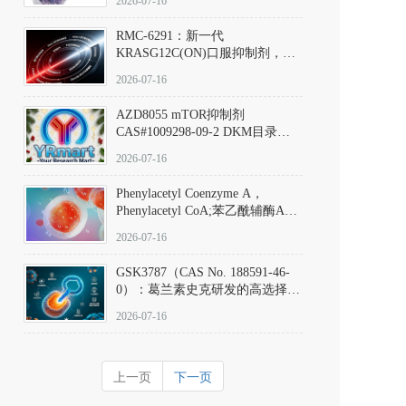
2026-07-16
Hydrochloride实验方法步骤SOP
RMC-6291：新一代
KRASG12C(ON)口服抑制剂，
RMC-6291
2026-07-16
(Elironrasib)CAS#2641998-63-0
AZD8055 mTOR抑制剂
CAS#1009298-09-2 DKM目录号
D801555：一种强效双靶向mTOR
2026-07-16
激酶抑制剂的深度剖析
Phenylacetyl Coenzyme A，
Phenylacetyl CoA;苯乙酰辅酶A
CAS#7532-39-0 目录号D944626
2026-07-16
GSK3787（CAS No. 188591-46-
0）：葛兰素史克研发的高选择
性、不可逆共价PPARδ特异性拮
2026-07-16
抗剂，被广泛视为研究PPARδ核
受体生理功能、信号通路验证及
靶点药理机制的金标准化学探
上一页
下一页
针。