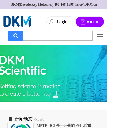
DKM(Decode Key Molecules) 
400-168-1698
  info@DKM.cn
Login
￥0.00
T
o
g
g
l
e
n
a
v
i
g
a
t
i
o
新闻动态
/NEWS
n
MPTP HCl 是一种靶向多巴胺能