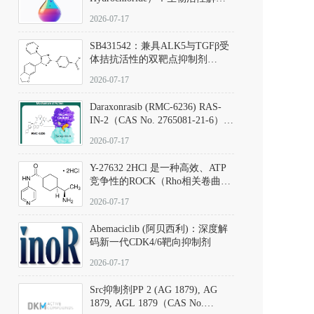
析、实验操作指南与溶液配制规
2026-07-17
范
SB431542：兼具ALK5与TGFβ受
体拮抗活性的双靶点抑制剂
（CAS号：301836-41-9；货号：
2026-07-17
D801067）
Daraxonrasib (RMC-6236) RAS-
IN-2（CAS No. 2765081-21-6）：
体外与体内药理学评价方法，靶
2026-07-17
向KRAS/NRAS/HRAS的广谱RAS
抑制剂
Y-27632 2HCl 是一种高效、ATP
竞争性的ROCK（Rho相关卷曲螺
旋蛋白激酶）选择性抑制剂，可
2026-07-17
同等抑制ROCK1与ROCK2；其通
过精准嵌入激酶的ATP结合位点
Abemaciclib (阿贝西利)：深度解
发挥抑制作用，对ROCK1和
码新一代CDK4/6靶向抑制剂
ROCK2的解离常数（Ki）分别为
140 nM和300 nM；在众多丝氨酸/
2026-07-17
苏氨酸激酶（如PKC、MLCK）
中，其靶向ROCK的选择性超过
Src抑制剂PP 2 (AG 1879), AG
200倍，凸显出优异的分子特异
1879, AGL 1879（CAS No.