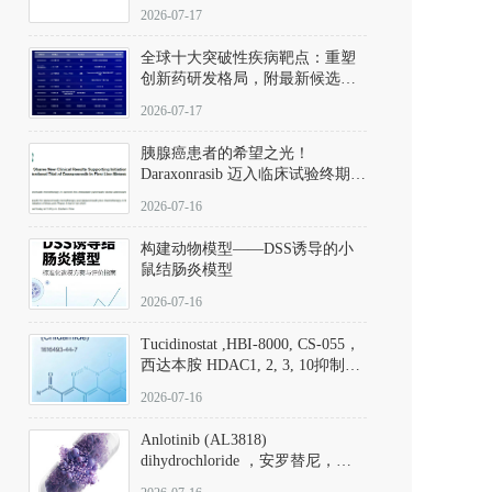
性。
172889-27-9）｜货号 D807008｜
2026-07-17
应用指南
全球十大突破性疾病靶点：重塑
创新药研发格局，附最新候选分
子清单
2026-07-17
胰腺癌患者的希望之光！
Daraxonrasib 迈入临床试验终期阶
段
2026-07-16
构建动物模型——DSS诱导的小
鼠结肠炎模型
2026-07-16
Tucidinostat ,HBI-8000, CS-055，
西达本胺 HDAC1, 2, 3, 10抑制剂
(CAS#1616493-44-7 目录号
2026-07-16
D808567) - DKM活性分子
Anlotinib (AL3818)
dihydrochloride ，安罗替尼，
ALTN、 Anlotinib、 Anlotinib