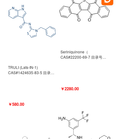
Seriniquinone（
CAS#22200-69-7 目录号
D940363）
TRULI (Lats-IN-1)
CAS#1424635-83-5 目录号
D801061
￥2280.00
￥580.00