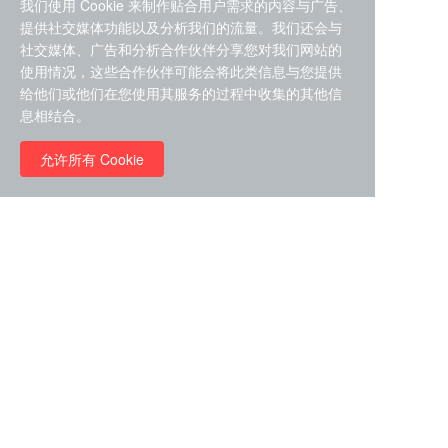
我们使用 Cookie 来制作贴合用户需求的内容与广告、
提供社交媒体功能以及分析我们的流量。我们还会与
社交媒体、广告和分析合作伙伴分享您对我们网站的
使用情况，这些合作伙伴可能会将此类信息与您提供
给他们或他们在您使用其服务的过程中收集的其他信
ZDZ-553， compound 22a，
息相结合。
STAT1抑制剂 目录号
RMC-6291 (Elironrasib)
D9181792
（CAS#2641998-63-0 目录
允许所有 Cookie
号D8001606）
￥8960.00
￥2580.00