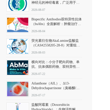
神经元的神经毒素，广泛用于构
建帕金森病动物模型。该化合物
2026-08-07
以盐酸盐形式存在，可触发线粒
体介导的神经元凋亡。其经典应
Bispecific Antibodies双特异性抗体
用即为选择性损毁中脑黑质致密
（bsAbs）全面解析：肿瘤治疗的
部多巴胺能神经元，从而可靠模
突破性进展及获批药物全景
拟帕金森病的核心病理与行为表
2026-08-04
型。
荧光素衍生物AkaLumine盐酸盐
（CAS#2558205-28-8）对重组萤
火虫荧光素酶（Fluc）的米氏常
2026-08-03
数（Km）为2.06 μM；其近红外
发光特性赋予优异的组织穿透能
横向对比：小分子靶向药物、单
力，大幅增强成像信噪比，从而
抗、抗体偶联药物、双特异性抗
实现活体动物模型中极低给药剂
体与CAR-T细胞治疗的技术特征
量下的高灵敏度、非侵入式生物
2026-07-22
及应用瓶颈
发光动态追踪。
Ailanthone（AIL）、Δ13-
Dehydrochaparrinone（臭椿酮/臭
椿苦酮），CAS No. 981-15-7，
2026-07-17
DKM货号 D806885
盐酸阿霉素（Doxorubicin
Hydrochloride）：生物活性解