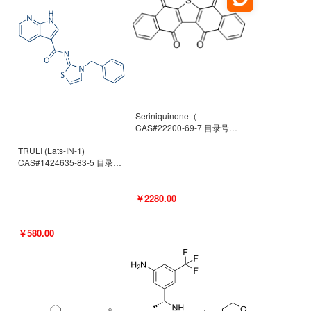
Seriniquinone（
CAS#22200-69-7 目录号
D940363）
TRULI (Lats-IN-1)
CAS#1424635-83-5 目录号
D801061
￥2280.00
￥580.00