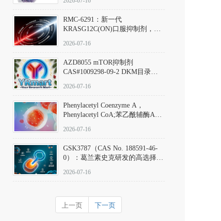
2026-07-16
Hydrochloride实验方法步骤SOP
RMC-6291：新一代
KRASG12C(ON)口服抑制剂，
RMC-6291
2026-07-16
(Elironrasib)CAS#2641998-63-0
AZD8055 mTOR抑制剂
CAS#1009298-09-2 DKM目录号
D801555：一种强效双靶向mTOR
2026-07-16
激酶抑制剂的深度剖析
Phenylacetyl Coenzyme A，
Phenylacetyl CoA;苯乙酰辅酶A
CAS#7532-39-0 目录号D944626
2026-07-16
GSK3787（CAS No. 188591-46-
0）：葛兰素史克研发的高选择
性、不可逆共价PPARδ特异性拮
2026-07-16
抗剂，被广泛视为研究PPARδ核
受体生理功能、信号通路验证及
靶点药理机制的金标准化学探
上一页
下一页
针。