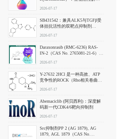
析、实验操作指南与溶液配制规
2026-07-17
范
SB431542：兼具ALK5与TGFβ受
体拮抗活性的双靶点抑制剂
（CAS号：301836-41-9；货号：
2026-07-17
D801067）
Daraxonrasib (RMC-6236) RAS-
IN-2（CAS No. 2765081-21-6）：
体外与体内药理学评价方法，靶
2026-07-17
向KRAS/NRAS/HRAS的广谱RAS
抑制剂
Y-27632 2HCl 是一种高效、ATP
竞争性的ROCK（Rho相关卷曲螺
旋蛋白激酶）选择性抑制剂，可
2026-07-17
同等抑制ROCK1与ROCK2；其通
过精准嵌入激酶的ATP结合位点
Abemaciclib (阿贝西利)：深度解
发挥抑制作用，对ROCK1和
码新一代CDK4/6靶向抑制剂
ROCK2的解离常数（Ki）分别为
140 nM和300 nM；在众多丝氨酸/
2026-07-17
苏氨酸激酶（如PKC、MLCK）
中，其靶向ROCK的选择性超过
Src抑制剂PP 2 (AG 1879), AG
200倍，凸显出优异的分子特异
1879, AGL 1879（CAS No.