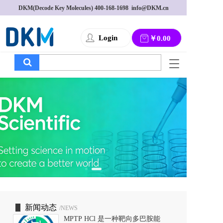
DKM(Decode Key Molecules) 
400-168-1698
  info@DKM.cn
Login
￥0.00
T
o
g
g
l
e
n
a
v
i
g
a
t
i
o
新闻动态
/NEWS
n
MPTP HCl 是一种靶向多巴胺能