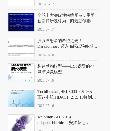
性。
172889-27-9）｜货号 D807008｜
2026-07-17
应用指南
全球十大突破性疾病靶点：重塑
创新药研发格局，附最新候选分
子清单
2026-07-17
胰腺癌患者的希望之光！
Daraxonrasib 迈入临床试验终期阶
段
2026-07-16
构建动物模型——DSS诱导的小
鼠结肠炎模型
2026-07-16
Tucidinostat ,HBI-8000, CS-055，
西达本胺 HDAC1, 2, 3, 10抑制剂
(CAS#1616493-44-7 目录号
2026-07-16
D808567) - DKM活性分子
Anlotinib (AL3818)
dihydrochloride ，安罗替尼，
ALTN、 Anlotinib、 Anlotinib