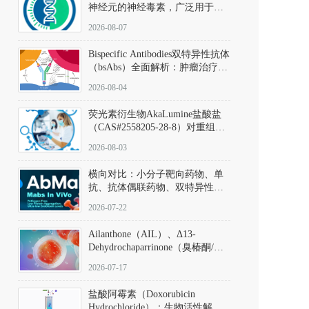
神经元的神经毒素，广泛用于构
建帕金森病动物模型。该化合物
2026-08-07
以盐酸盐形式存在，可触发线粒
体介导的神经元凋亡。其经典应
Bispecific Antibodies双特异性抗体
用即为选择性损毁中脑黑质致密
（bsAbs）全面解析：肿瘤治疗的
部多巴胺能神经元，从而可靠模
突破性进展及获批药物全景
拟帕金森病的核心病理与行为表
2026-08-04
型。
荧光素衍生物AkaLumine盐酸盐
（CAS#2558205-28-8）对重组萤
火虫荧光素酶（Fluc）的米氏常
2026-08-03
数（Km）为2.06 μM；其近红外
发光特性赋予优异的组织穿透能
横向对比：小分子靶向药物、单
力，大幅增强成像信噪比，从而
抗、抗体偶联药物、双特异性抗
实现活体动物模型中极低给药剂
体与CAR-T细胞治疗的技术特征
量下的高灵敏度、非侵入式生物
2026-07-22
及应用瓶颈
发光动态追踪。
Ailanthone（AIL）、Δ13-
Dehydrochaparrinone（臭椿酮/臭
椿苦酮），CAS No. 981-15-7，
2026-07-17
DKM货号 D806885
盐酸阿霉素（Doxorubicin
Hydrochloride）：生物活性解