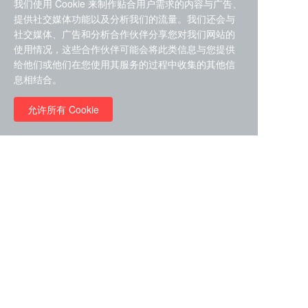
我们使用 Cookie 来制作贴合用户需求的内容与广告、
提供社交媒体功能以及分析我们的流量。我们还会与
社交媒体、广告和分析合作伙伴分享您对我们网站的
使用情况，这些合作伙伴可能会将此类信息与您提供
给他们或他们在您使用其服务的过程中收集的其他信
ZDZ-553， compound 22a，
息相结合。
STAT1抑制剂 目录号
RMC-6291 (Elironrasib)
D9181792
（CAS#2641998-63-0 目录
允许所有 Cookie
号D8001606）
￥8960.00
￥2580.00