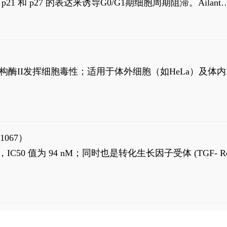
高 p21 和 p27 的表达来诱导G0/G1期细胞周期阻滞。Ailanth
、涉及 PI3K/AKT 信号通路的细胞凋亡。Ailanthone 也
，对应的IC50值分别为69 nM和309 nM。
制拓扑异构酶II发挥细胞毒性；适用于体外细胞（如HeLa）及体内
1067）
LK5 抑制剂，IC50 值为 94 nM；同时也是转化生长因子受体 (TGF- R