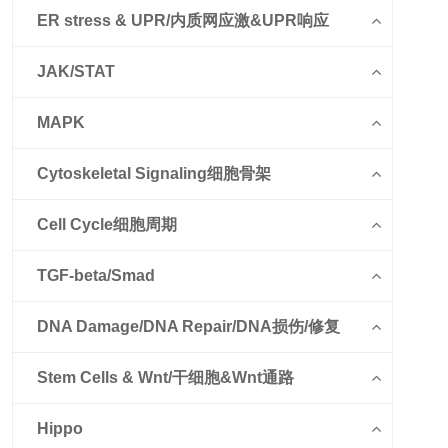
ER stress & UPR/内质网应激&UPR响应
JAK/STAT
MAPK
Cytoskeletal Signaling细胞骨架
Cell Cycle细胞周期
TGF-beta/Smad
DNA Damage/DNA Repair/DNA损伤/修复
Stem Cells & Wnt/干细胞&Wnt通路
Hippo