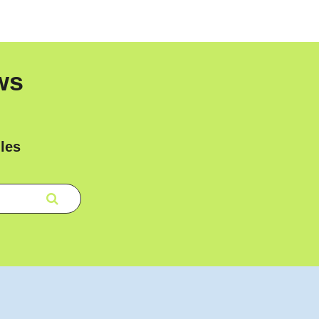
ws
les