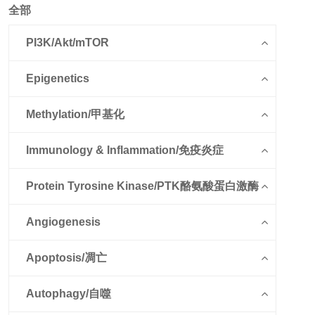
全部
PI3K/Akt/mTOR
Epigenetics
Methylation/甲基化
Immunology & Inflammation/免疫炎症
Protein Tyrosine Kinase/PTK酪氨酸蛋白激酶
Angiogenesis
Apoptosis/凋亡
Autophagy/自噬