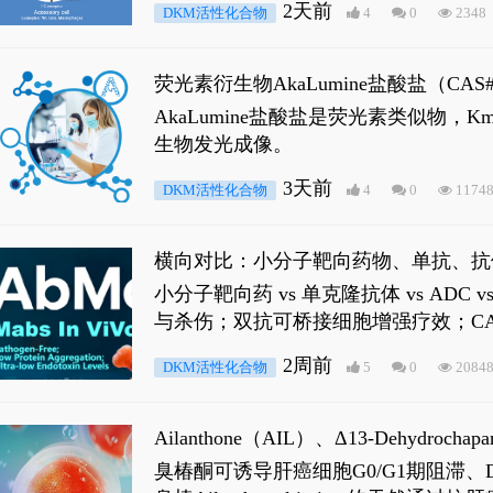
2天前
DKM活性化合物
4
0
2348
荧光素衍生物AkaLumine盐酸盐（CA
穿透能力，大幅增强成像信噪比，从而
AkaLumine盐酸盐是荧光素类似物
生物发光成像。
3天前
DKM活性化合物
4
0
1174
横向对比：小分子靶向药物、单抗、抗
小分子靶向药 vs 单克隆抗体 vs A
与杀伤；双抗可桥接细胞增强疗效；CA
2周前
DKM活性化合物
5
0
2084
Ailanthone（AIL）、Δ13-Dehydroch
臭椿酮可诱导肝癌细胞G0/G1期阻滞、DNA损