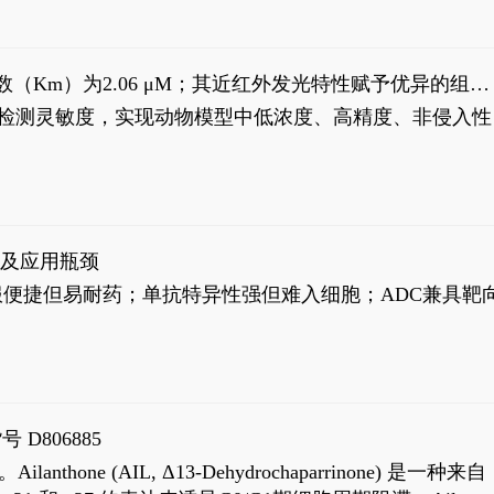
米氏常数（Km）为2.06 μM；其近红外发光特性赋予优异的组织
式生物发光动态追踪。
，提升检测灵敏度，实现动物模型中低浓度、高精度、非侵入性
征及应用瓶颈
靶向药口服便捷但易耐药；单抗特异性强但难入细胞；ADC兼具靶
号 D806885
AIL, Δ13-Dehydrochaparrinone) 是一种来自