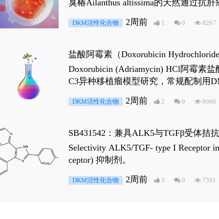
臭椿Ailanthus altissima的天然通
ne 可触发DNA损伤，其特征为 ATM/AT
2周前
DKM活性化合物
1
0
8267
是全长 Androgen Receptor (AR
盐酸阿霉素（Doxorubicin Hydro
Doxorubicin (Adriamyci
C3异种移植瘤模型研究，常规配制用D
2周前
DKM活性化合物
2
0
9060
SB431542：兼具ALK5与TGFβ受体拮
Selectivity ALK5/TGF- type I
ceptor) 抑制剂。
2周前
DKM活性化合物
3
0
7591