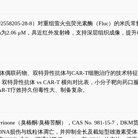
S#2558205-28-8）对重组萤火虫荧光素酶（Fluc）的
实现活体动物模型中极低给药剂量下的高灵敏度、非侵入
，Km为2.06 μM，具近红外发射峰，支持深层组织成像
8
体偶联药物、双特异性抗体与CAR-T细胞治疗的技术特
DC vs 双特异性抗体 vs CAR-T 横向对比表，小分子
R-T疗效持久但毒性大、制备复杂。
8
aparrinone（臭椿酮/臭椿苦酮），CAS No. 981-15-7，DKM货
伤与线粒体凋亡，并抑制全长及截短型雄激素受体。Ailanthone (