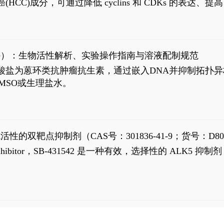
过抗肝癌(HCC)成分，可通过降低 cyclins 和 CDKs 的表达、提
R 通路的激活。Ailanthone 可在Huh7细胞中诱导线粒体介导
-FL)和组成型活性截断AR剪接变体(AR-Vs, AR1-651)的抑制剂
chloride）：生物活性解析、实验操作指南与溶液配制规范
n) HCl阿霉素盐酸盐为蒽环类抗肿瘤抗生素，通过嵌入DNA并抑
MSO或生理盐水。
抗活性的双靶点抑制剂（CAS号：301836-41-9；货号：D80
 Receptor inhibitor，SB-431542 是一种有效，选择性的 A