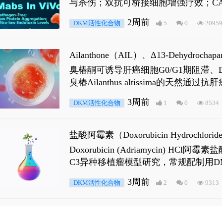
与杀伤；双抗可桥接细胞增强疗效；CA
2周前
DKM活性化合物
5
0
2095
Ailanthone（AIL）、Δ13-Dehydroch
臭椿酮可诱导肝癌细胞G0/G1期阻滞、DNA损
臭椿Ailanthus altissima的天然通
ne 可触发DNA损伤，其特征为 ATM/AT
3周前
DKM活性化合物
1
0
8534
是全长 Androgen Receptor (AR
盐酸阿霉素（Doxorubicin Hydro
Doxorubicin (Adriamyci
C3异种移植瘤模型研究，常规配制用D
3周前
DKM活性化合物
2
0
9313