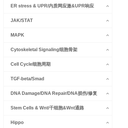
ER stress & UPR/内质网应激&UPR响应
JAK/STAT
MAPK
Cytoskeletal Signaling细胞骨架
Cell Cycle细胞周期
TGF-beta/Smad
DNA Damage/DNA Repair/DNA损伤/修复
Stem Cells & Wnt/干细胞&Wnt通路
Hippo