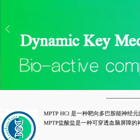
MPTP HCl 是一种靶向多巴胺能
经典应用即为选择性损毁中脑黑质致密
MPTP盐酸盐是一种可穿透血脑屏障