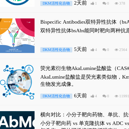
2天前
DKM活性化合物
1
0
378
Bispecific Antibodies双特
双特异性抗体bsAbs能同时靶向两
5天前
DKM活性化合物
4
0
2564
荧光素衍生物AkaLumine盐酸盐（CA
穿透能力，大幅增强成像信噪比，从而
AkaLumine盐酸盐是荧光素类似物
生物发光成像。
6天前
DKM活性化合物
4
0
1199
横向对比：小分子靶向药物、单抗、抗
小分子靶向药 vs 单克隆抗体 vs A