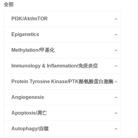
全部
PI3K/Akt/mTOR
Epigenetics
Methylation/甲基化
Immunology & Inflammation/免疫炎症
Protein Tyrosine Kinase/PTK酪氨酸蛋白激酶
Angiogenesis
Apoptosis/凋亡
Autophagy/自噬