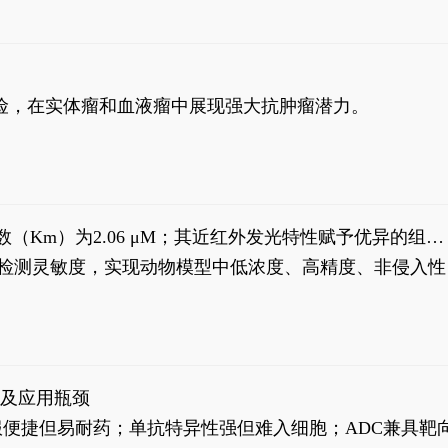
风险，在实体瘤和血液瘤中展现强大抗肿瘤潜力。
米氏常数（Km）为2.06 μM；其近红外发光特性赋予优异的组织
式生物发光动态追踪。
，提升检测灵敏度，实现动物模型中低浓度、高精度、非侵入性
征及应用瓶颈
靶向药口服便捷但易耐药；单抗特异性强但难入细胞；ADC兼具靶