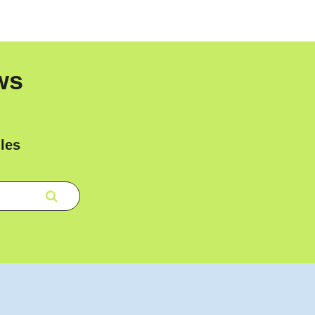
ws
les