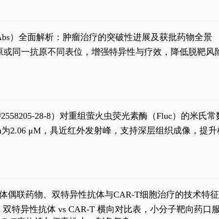
异性抗体（bsAbs）全面解析：肿瘤治疗的突破性进展及获批药物全景
种抗原或同一抗原不同表位，增强特异性与疗效，降低脱靶
S#2558205-28-8）对重组萤火虫荧光素酶（Fluc）的
实现活体动物模型中极低给药剂量下的高灵敏度、非侵入
，Km为2.06 μM，具近红外发射峰，支持深层组织成像
1
体偶联药物、双特异性抗体与CAR-T细胞治疗的技术特
DC vs 双特异性抗体 vs CAR-T 横向对比表，小分子