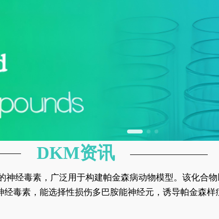
DKM资讯
神经元的神经毒素，广泛用于构建帕金森病动物模型。该化
部多巴胺能神经元，从而可靠模拟帕金森病的核心病理与
的神经毒素，能选择性损伤多巴胺能神经元，诱导帕金森