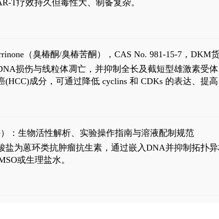
R-T疗效持久但毒性大、制备复杂。
9
aparrinone（臭椿酮/臭椿苦酮），CAS No. 981-15-7，DKM货
伤与线粒体凋亡，并抑制全长及截短型雄激素受体。Ailanthone (
过抗肝癌(HCC)成分，可通过降低 cyclins 和 CDKs 的表达、提
R 通路的激活。Ailanthone 可在Huh7细胞中诱导线粒体介导
-FL)和组成型活性截断AR剪接变体(AR-Vs, AR1-651)的抑制剂
chloride）：生物活性解析、实验操作指南与溶液配制规范
n) HCl阿霉素盐酸盐为蒽环类抗肿瘤抗生素，通过嵌入DNA并抑
MSO或生理盐水。