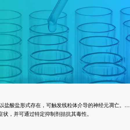
合物以盐酸盐形式存在，可触发线粒体介导的神经元凋亡。其
行为表型。
样症状，并可通过特定抑制剂拮抗其毒性。