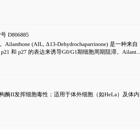
号 D806885
AIL, Δ13-Dehydrochaparrinone) 是一种来自
高 p21 和 p27 的表达来诱导G0/G1期细胞周期阻滞。Ailanth
、涉及 PI3K/AKT 信号通路的细胞凋亡。Ailanthone 也
，对应的IC50值分别为69 nM和309 nM。
制拓扑异构酶II发挥细胞毒性；适用于体外细胞（如HeLa）及体内