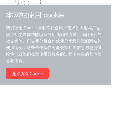
本网站使用 cookie
RMC-4630 (SHP2-IN-7)
我们使用 Cookie 来制作贴合用户需求的内容与广告、
（CAS#2172652-48-9 目录
提供社交媒体功能以及分析我们的流量。我们还会与
号D9063487）
社交媒体、广告和分析合作伙伴分享您对我们网站的
RMC-6272（ Cas
No.:2382769-46-0 目录号
使用情况，这些合作伙伴可能会将此类信息与您提供
D9036531）
给他们或他们在您使用其服务的过程中收集的其他信
￥1850.00
息相结合。
允许所有 Cookie
￥11680.00