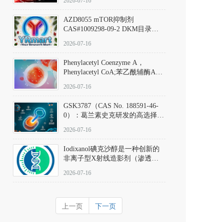
2026-07-16
(Elironrasib)CAS#2641998-63-0
AZD8055 mTOR抑制剂
CAS#1009298-09-2 DKM目录号
D801555：一种强效双靶向mTOR
2026-07-16
激酶抑制剂的深度剖析
Phenylacetyl Coenzyme A，
Phenylacetyl CoA;苯乙酰辅酶A
CAS#7532-39-0 目录号D944626
2026-07-16
GSK3787（CAS No. 188591-46-
0）：葛兰素史克研发的高选择
性、不可逆共价PPARδ特异性拮
2026-07-16
抗剂，被广泛视为研究PPARδ核
受体生理功能、信号通路验证及
Iodixanol碘克沙醇是一种创新的
靶点药理机制的金标准化学探
非离子型X射线造影剂（渗透压
针。
290 mOsm/kg），也是目前唯一
2026-07-16
在血管内给药时与血浆等渗的临
床可用造影剂。Iodixanol其CAS
号为92339-11-2
上一页
下一页