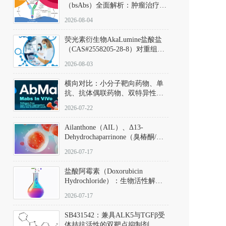
（bsAbs）全面解析：肿瘤治疗的
突破性进展及获批药物全景
2026-08-04
荧光素衍生物AkaLumine盐酸盐
（CAS#2558205-28-8）对重组萤
火虫荧光素酶（Fluc）的米氏常
2026-08-03
数（Km）为2.06 μM；其近红外
发光特性赋予优异的组织穿透能
横向对比：小分子靶向药物、单
力，大幅增强成像信噪比，从而
抗、抗体偶联药物、双特异性抗
实现活体动物模型中极低给药剂
体与CAR-T细胞治疗的技术特征
量下的高灵敏度、非侵入式生物
2026-07-22
及应用瓶颈
发光动态追踪。
Ailanthone（AIL）、Δ13-
Dehydrochaparrinone（臭椿酮/臭
椿苦酮），CAS No. 981-15-7，
2026-07-17
DKM货号 D806885
盐酸阿霉素（Doxorubicin
Hydrochloride）：生物活性解
析、实验操作指南与溶液配制规
2026-07-17
范
SB431542：兼具ALK5与TGFβ受
体拮抗活性的双靶点抑制剂