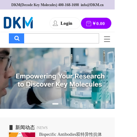
DKM(Decode Key Molecules) 
400-168-1698
  info@DKM.cn
Login
￥0.00
T
o
g
g
l
e
n
a
v
i
g
a
t
i
o
新闻动态
/NEWS
n
Bispecific Antibodies双特异性抗体