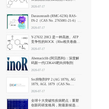
（CAS号：301836-41-9；货号：
2026-07-17
D801067）
Daraxonrasib (RMC-6236) RAS-
IN-2（CAS No. 2765081-21-6）：
体外与体内药理学评价方法，靶
2026-07-17
向KRAS/NRAS/HRAS的广谱RAS
抑制剂
Y-27632 2HCl 是一种高效、ATP
竞争性的ROCK（Rho相关卷曲螺
旋蛋白激酶）选择性抑制剂，可
2026-07-17
同等抑制ROCK1与ROCK2；其通
过精准嵌入激酶的ATP结合位点
Abemaciclib (阿贝西利)：深度解
发挥抑制作用，对ROCK1和
码新一代CDK4/6靶向抑制剂
ROCK2的解离常数（Ki）分别为
140 nM和300 nM；在众多丝氨酸/
2026-07-17
苏氨酸激酶（如PKC、MLCK）
中，其靶向ROCK的选择性超过
Src抑制剂PP 2 (AG 1879), AG
200倍，凸显出优异的分子特异
1879, AGL 1879（CAS No.
性。
172889-27-9）｜货号 D807008｜
2026-07-17
应用指南
全球十大突破性疾病靶点：重塑
创新药研发格局，附最新候选分