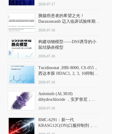
子清单
2026-07-17
胰腺癌患者的希望之光！
Daraxonrasib 迈入临床试验终期阶
段
2026-07-16
构建动物模型——DSS诱导的小
鼠结肠炎模型
2026-07-16
Tucidinostat ,HBI-8000, CS-055，
西达本胺 HDAC1, 2, 3, 10抑制剂
(CAS#1616493-44-7 目录号
2026-07-16
D808567) - DKM活性分子
Anlotinib (AL3818)
dihydrochloride ，安罗替尼，
ALTN、 Anlotinib、 Anlotinib
2026-07-16
Hydrochloride实验方法步骤SOP
RMC-6291：新一代
KRASG12C(ON)口服抑制剂，
RMC-6291