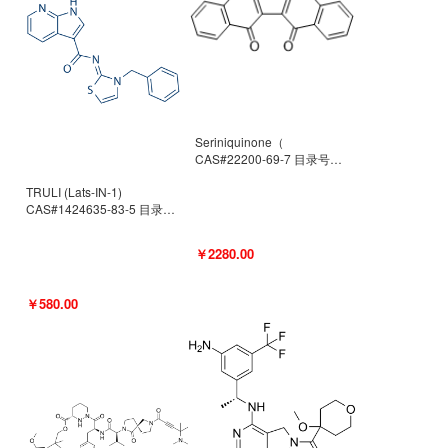
Seriniquinone（
CAS#22200-69-7 目录号
D940363）
TRULI (Lats-IN-1)
CAS#1424635-83-5 目录号
D801061
￥2280.00
￥580.00