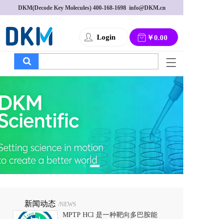
DKM(Decode Key Molecules) 
400-168-1698
  info@DKM.cn
Login
￥0.00
T
o
g
g
l
e
n
a
v
i
g
a
t
i
o
新闻动态
/NEWS
n
MPTP HCl 是一种靶向多巴胺能