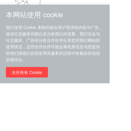
本网站使用 cookie
RMC-4630 (SHP2-IN-7)
我们使用 Cookie 来制作贴合用户需求的内容与广告、
（CAS#2172652-48-9 目录
提供社交媒体功能以及分析我们的流量。我们还会与
号D9063487）
社交媒体、广告和分析合作伙伴分享您对我们网站的
RMC-6272（ Cas
No.:2382769-46-0 目录号
使用情况，这些合作伙伴可能会将此类信息与您提供
D9036531）
给他们或他们在您使用其服务的过程中收集的其他信
￥1850.00
息相结合。
允许所有 Cookie
￥11680.00