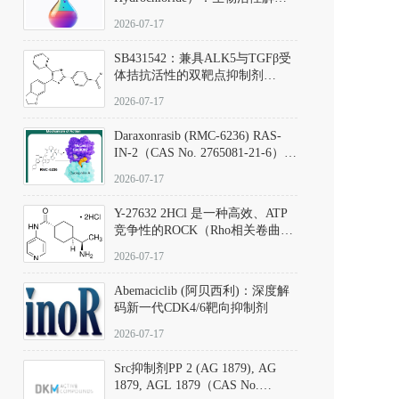
析、实验操作指南与溶液配制规
2026-07-17
范
SB431542：兼具ALK5与TGFβ受
体拮抗活性的双靶点抑制剂
（CAS号：301836-41-9；货号：
2026-07-17
D801067）
Daraxonrasib (RMC-6236) RAS-
IN-2（CAS No. 2765081-21-6）：
体外与体内药理学评价方法，靶
2026-07-17
向KRAS/NRAS/HRAS的广谱RAS
抑制剂
Y-27632 2HCl 是一种高效、ATP
竞争性的ROCK（Rho相关卷曲螺
旋蛋白激酶）选择性抑制剂，可
2026-07-17
同等抑制ROCK1与ROCK2；其通
过精准嵌入激酶的ATP结合位点
Abemaciclib (阿贝西利)：深度解
发挥抑制作用，对ROCK1和
码新一代CDK4/6靶向抑制剂
ROCK2的解离常数（Ki）分别为
140 nM和300 nM；在众多丝氨酸/
2026-07-17
苏氨酸激酶（如PKC、MLCK）
中，其靶向ROCK的选择性超过
Src抑制剂PP 2 (AG 1879), AG
200倍，凸显出优异的分子特异
1879, AGL 1879（CAS No.