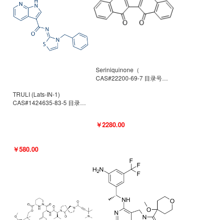
Seriniquinone（
CAS#22200-69-7 目录号
D940363）
TRULI (Lats-IN-1)
CAS#1424635-83-5 目录号
D801061
￥2280.00
￥580.00