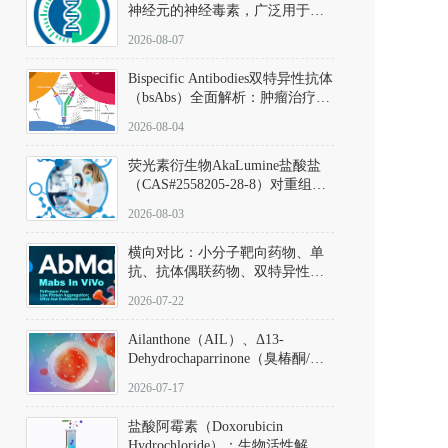
神经元的神经毒素，广泛用于构
建帕金森病动物模型。该化合物
2026-08-07
以盐酸盐形式存在，可触发线粒
体介导的神经元凋亡。其经典应
Bispecific Antibodies双特异性抗体
用即为选择性损毁中脑黑质致密
（bsAbs）全面解析：肿瘤治疗的
部多巴胺能神经元，从而可靠模
突破性进展及获批药物全景
拟帕金森病的核心病理与行为表
2026-08-04
型。
荧光素衍生物AkaLumine盐酸盐
（CAS#2558205-28-8）对重组萤
火虫荧光素酶（Fluc）的米氏常
2026-08-03
数（Km）为2.06 μM；其近红外
发光特性赋予优异的组织穿透能
横向对比：小分子靶向药物、单
力，大幅增强成像信噪比，从而
抗、抗体偶联药物、双特异性抗
实现活体动物模型中极低给药剂
体与CAR-T细胞治疗的技术特征
量下的高灵敏度、非侵入式生物
2026-07-22
及应用瓶颈
发光动态追踪。
Ailanthone（AIL）、Δ13-
Dehydrochaparrinone（臭椿酮/臭
椿苦酮），CAS No. 981-15-7，
2026-07-17
DKM货号 D806885
盐酸阿霉素（Doxorubicin
Hydrochloride）：生物活性解