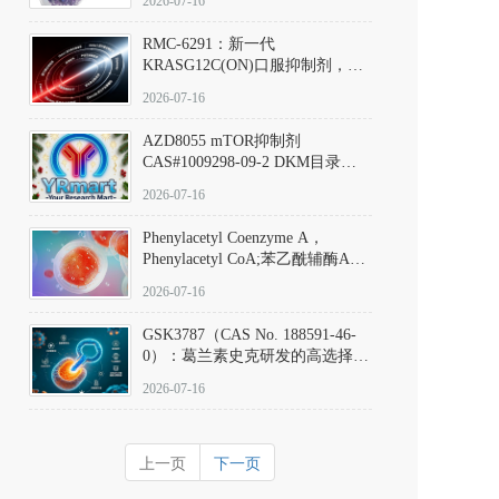
2026-07-16
Hydrochloride实验方法步骤SOP
RMC-6291：新一代
KRASG12C(ON)口服抑制剂，
RMC-6291
2026-07-16
(Elironrasib)CAS#2641998-63-0
AZD8055 mTOR抑制剂
CAS#1009298-09-2 DKM目录号
D801555：一种强效双靶向mTOR
2026-07-16
激酶抑制剂的深度剖析
Phenylacetyl Coenzyme A，
Phenylacetyl CoA;苯乙酰辅酶A
CAS#7532-39-0 目录号D944626
2026-07-16
GSK3787（CAS No. 188591-46-
0）：葛兰素史克研发的高选择
性、不可逆共价PPARδ特异性拮
2026-07-16
抗剂，被广泛视为研究PPARδ核
受体生理功能、信号通路验证及
靶点药理机制的金标准化学探
上一页
下一页
针。