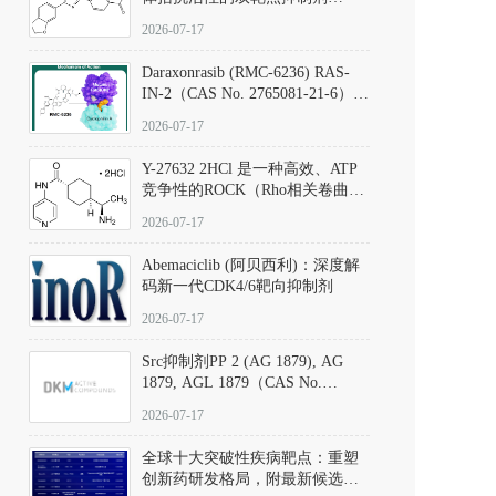
（CAS号：301836-41-9；货号：
2026-07-17
D801067）
Daraxonrasib (RMC-6236) RAS-
IN-2（CAS No. 2765081-21-6）：
体外与体内药理学评价方法，靶
2026-07-17
向KRAS/NRAS/HRAS的广谱RAS
抑制剂
Y-27632 2HCl 是一种高效、ATP
竞争性的ROCK（Rho相关卷曲螺
旋蛋白激酶）选择性抑制剂，可
2026-07-17
同等抑制ROCK1与ROCK2；其通
过精准嵌入激酶的ATP结合位点
Abemaciclib (阿贝西利)：深度解
发挥抑制作用，对ROCK1和
码新一代CDK4/6靶向抑制剂
ROCK2的解离常数（Ki）分别为
140 nM和300 nM；在众多丝氨酸/
2026-07-17
苏氨酸激酶（如PKC、MLCK）
中，其靶向ROCK的选择性超过
Src抑制剂PP 2 (AG 1879), AG
200倍，凸显出优异的分子特异
1879, AGL 1879（CAS No.
性。
172889-27-9）｜货号 D807008｜
2026-07-17
应用指南
全球十大突破性疾病靶点：重塑
创新药研发格局，附最新候选分