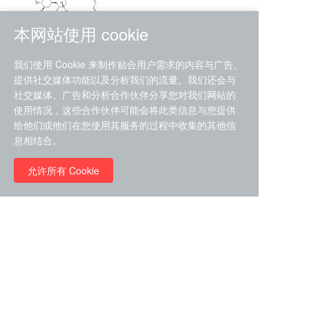
本网站使用 cookie
RMC-4630 (SHP2-IN-7)
我们使用 Cookie 来制作贴合用户需求的内容与广告、
（CAS#2172652-48-9 目录
提供社交媒体功能以及分析我们的流量。我们还会与
号D9063487）
社交媒体、广告和分析合作伙伴分享您对我们网站的
RMC-6272（ Cas
No.:2382769-46-0 目录号
使用情况，这些合作伙伴可能会将此类信息与您提供
D9036531）
给他们或他们在您使用其服务的过程中收集的其他信
￥1850.00
息相结合。
允许所有 Cookie
￥11680.00