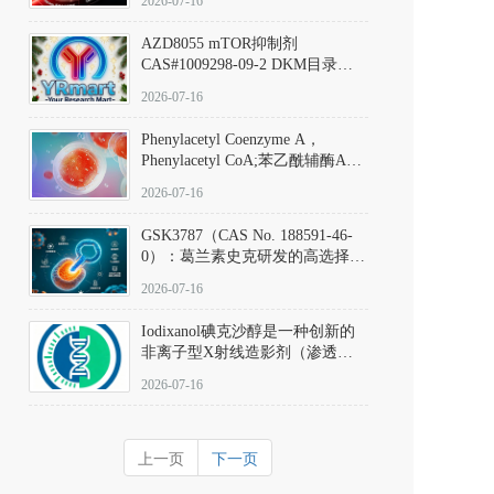
2026-07-16
(Elironrasib)CAS#2641998-63-0
AZD8055 mTOR抑制剂
CAS#1009298-09-2 DKM目录号
D801555：一种强效双靶向mTOR
2026-07-16
激酶抑制剂的深度剖析
Phenylacetyl Coenzyme A，
Phenylacetyl CoA;苯乙酰辅酶A
CAS#7532-39-0 目录号D944626
2026-07-16
GSK3787（CAS No. 188591-46-
0）：葛兰素史克研发的高选择
性、不可逆共价PPARδ特异性拮
2026-07-16
抗剂，被广泛视为研究PPARδ核
受体生理功能、信号通路验证及
Iodixanol碘克沙醇是一种创新的
靶点药理机制的金标准化学探
非离子型X射线造影剂（渗透压
针。
290 mOsm/kg），也是目前唯一
2026-07-16
在血管内给药时与血浆等渗的临
床可用造影剂。Iodixanol其CAS
号为92339-11-2
上一页
下一页