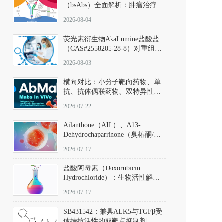
（bsAbs）全面解析：肿瘤治疗的
突破性进展及获批药物全景
2026-08-04
荧光素衍生物AkaLumine盐酸盐
（CAS#2558205-28-8）对重组萤
火虫荧光素酶（Fluc）的米氏常
2026-08-03
数（Km）为2.06 μM；其近红外
发光特性赋予优异的组织穿透能
横向对比：小分子靶向药物、单
力，大幅增强成像信噪比，从而
抗、抗体偶联药物、双特异性抗
实现活体动物模型中极低给药剂
体与CAR-T细胞治疗的技术特征
量下的高灵敏度、非侵入式生物
2026-07-22
及应用瓶颈
发光动态追踪。
Ailanthone（AIL）、Δ13-
Dehydrochaparrinone（臭椿酮/臭
椿苦酮），CAS No. 981-15-7，
2026-07-17
DKM货号 D806885
盐酸阿霉素（Doxorubicin
Hydrochloride）：生物活性解
析、实验操作指南与溶液配制规
2026-07-17
范
SB431542：兼具ALK5与TGFβ受
体拮抗活性的双靶点抑制剂