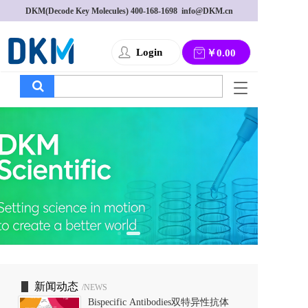
DKM(Decode Key Molecules) 
400-168-1698
  info@DKM.cn
Login
￥0.00
T
o
g
g
l
e
n
a
v
i
g
a
t
i
o
新闻动态
/NEWS
n
Bispecific Antibodies双特异性抗体