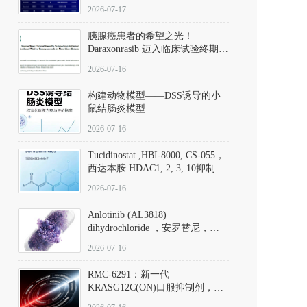
子清单
2026-07-17
胰腺癌患者的希望之光！
Daraxonrasib 迈入临床试验终期阶
段
2026-07-16
构建动物模型——DSS诱导的小
鼠结肠炎模型
2026-07-16
Tucidinostat ,HBI-8000, CS-055，
西达本胺 HDAC1, 2, 3, 10抑制剂
(CAS#1616493-44-7 目录号
2026-07-16
D808567) - DKM活性分子
Anlotinib (AL3818)
dihydrochloride ，安罗替尼，
ALTN、 Anlotinib、 Anlotinib
2026-07-16
Hydrochloride实验方法步骤SOP
RMC-6291：新一代
KRASG12C(ON)口服抑制剂，
RMC-6291