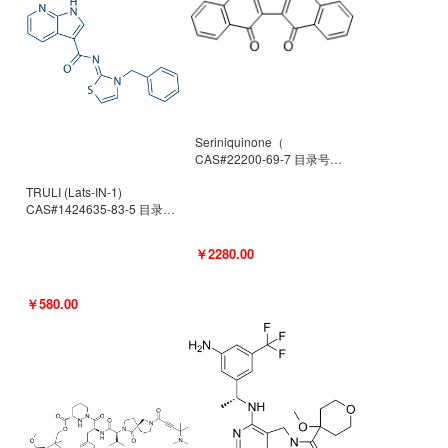
Seriniquinone（
CAS#22200-69-7 目录号
D940363）
TRULI (Lats-IN-1)
CAS#1424635-83-5 目录号
D801061
￥2280.00
￥580.00