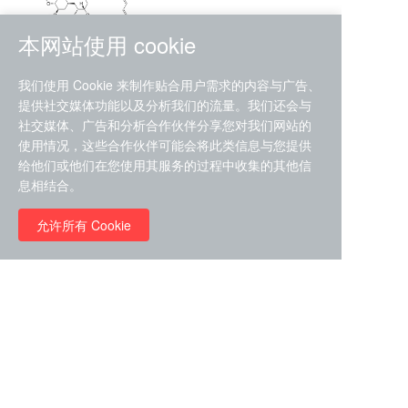
本网站使用 cookie
RMC-4630 (SHP2-IN-7)
我们使用 Cookie 来制作贴合用户需求的内容与广告、
（CAS#2172652-48-9 目录
提供社交媒体功能以及分析我们的流量。我们还会与
号D9063487）
社交媒体、广告和分析合作伙伴分享您对我们网站的
RMC-6272（ Cas
No.:2382769-46-0 目录号
使用情况，这些合作伙伴可能会将此类信息与您提供
D9036531）
给他们或他们在您使用其服务的过程中收集的其他信
￥1850.00
息相结合。
允许所有 Cookie
￥11680.00