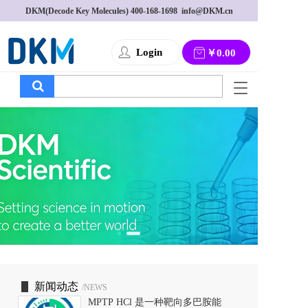
DKM(Decode Key Molecules) 
400-168-1698
  info@DKM.cn
Login
￥0.00
T
o
g
g
l
e
n
a
v
i
g
a
t
i
o
新闻动态
/NEWS
n
MPTP HCl 是一种靶向多巴胺能