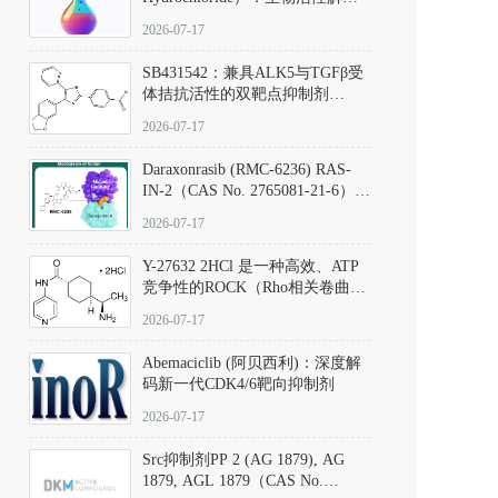
析、实验操作指南与溶液配制规
2026-07-17
范
SB431542：兼具ALK5与TGFβ受
体拮抗活性的双靶点抑制剂
（CAS号：301836-41-9；货号：
2026-07-17
D801067）
Daraxonrasib (RMC-6236) RAS-
IN-2（CAS No. 2765081-21-6）：
体外与体内药理学评价方法，靶
2026-07-17
向KRAS/NRAS/HRAS的广谱RAS
抑制剂
Y-27632 2HCl 是一种高效、ATP
竞争性的ROCK（Rho相关卷曲螺
旋蛋白激酶）选择性抑制剂，可
2026-07-17
同等抑制ROCK1与ROCK2；其通
过精准嵌入激酶的ATP结合位点
Abemaciclib (阿贝西利)：深度解
发挥抑制作用，对ROCK1和
码新一代CDK4/6靶向抑制剂
ROCK2的解离常数（Ki）分别为
140 nM和300 nM；在众多丝氨酸/
2026-07-17
苏氨酸激酶（如PKC、MLCK）
中，其靶向ROCK的选择性超过
Src抑制剂PP 2 (AG 1879), AG
200倍，凸显出优异的分子特异
1879, AGL 1879（CAS No.