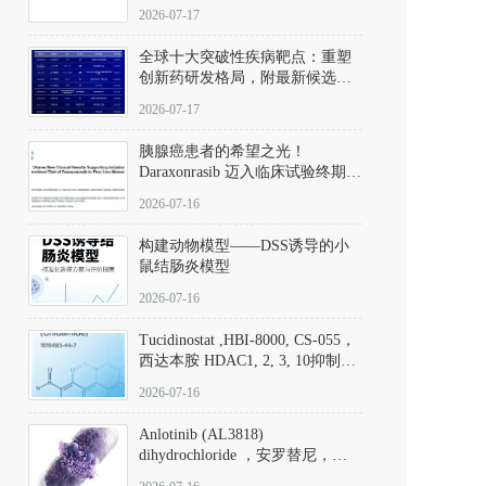
性。
172889-27-9）｜货号 D807008｜
2026-07-17
应用指南
全球十大突破性疾病靶点：重塑
创新药研发格局，附最新候选分
子清单
2026-07-17
胰腺癌患者的希望之光！
Daraxonrasib 迈入临床试验终期阶
段
2026-07-16
构建动物模型——DSS诱导的小
鼠结肠炎模型
2026-07-16
Tucidinostat ,HBI-8000, CS-055，
西达本胺 HDAC1, 2, 3, 10抑制剂
(CAS#1616493-44-7 目录号
2026-07-16
D808567) - DKM活性分子
Anlotinib (AL3818)
dihydrochloride ，安罗替尼，
ALTN、 Anlotinib、 Anlotinib