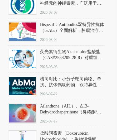
神经元的神经毒素，广泛用于构
建帕金森病动物模型。该化合物
2026-08-07
以盐酸盐形式存在，可触发线粒
体介导的神经元凋亡。其经典应
Bispecific Antibodies双特异性抗体
用即为选择性损毁中脑黑质致密
（bsAbs）全面解析：肿瘤治疗的
部多巴胺能神经元，从而可靠模
突破性进展及获批药物全景
拟帕金森病的核心病理与行为表
2026-08-04
型。
荧光素衍生物AkaLumine盐酸盐
（CAS#2558205-28-8）对重组萤
火虫荧光素酶（Fluc）的米氏常
2026-08-03
数（Km）为2.06 μM；其近红外
发光特性赋予优异的组织穿透能
横向对比：小分子靶向药物、单
力，大幅增强成像信噪比，从而
抗、抗体偶联药物、双特异性抗
实现活体动物模型中极低给药剂
体与CAR-T细胞治疗的技术特征
量下的高灵敏度、非侵入式生物
2026-07-22
及应用瓶颈
发光动态追踪。
Ailanthone（AIL）、Δ13-
Dehydrochaparrinone（臭椿酮/臭
椿苦酮），CAS No. 981-15-7，
2026-07-17
DKM货号 D806885
盐酸阿霉素（Doxorubicin
Hydrochloride）：生物活性解