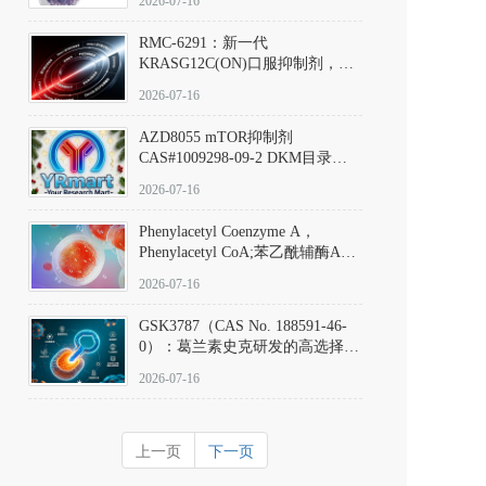
2026-07-16
Hydrochloride实验方法步骤SOP
RMC-6291：新一代
KRASG12C(ON)口服抑制剂，
RMC-6291
2026-07-16
(Elironrasib)CAS#2641998-63-0
AZD8055 mTOR抑制剂
CAS#1009298-09-2 DKM目录号
D801555：一种强效双靶向mTOR
2026-07-16
激酶抑制剂的深度剖析
Phenylacetyl Coenzyme A，
Phenylacetyl CoA;苯乙酰辅酶A
CAS#7532-39-0 目录号D944626
2026-07-16
GSK3787（CAS No. 188591-46-
0）：葛兰素史克研发的高选择
性、不可逆共价PPARδ特异性拮
2026-07-16
抗剂，被广泛视为研究PPARδ核
受体生理功能、信号通路验证及
靶点药理机制的金标准化学探
上一页
下一页
针。