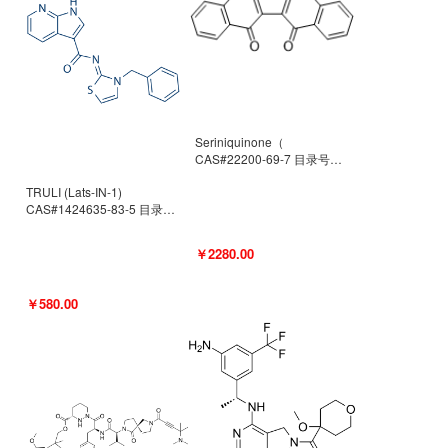
Seriniquinone（
CAS#22200-69-7 目录号
D940363）
TRULI (Lats-IN-1)
CAS#1424635-83-5 目录号
D801061
￥2280.00
￥580.00