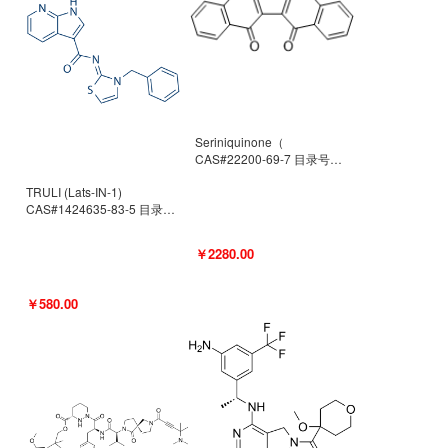
Seriniquinone（
CAS#22200-69-7 目录号
D940363）
TRULI (Lats-IN-1)
CAS#1424635-83-5 目录号
D801061
￥2280.00
￥580.00