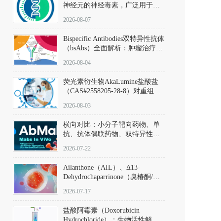
神经元的神经毒素，广泛用于构
建帕金森病动物模型。该化合物
2026-08-07
以盐酸盐形式存在，可触发线粒
体介导的神经元凋亡。其经典应
Bispecific Antibodies双特异性抗体
用即为选择性损毁中脑黑质致密
（bsAbs）全面解析：肿瘤治疗的
部多巴胺能神经元，从而可靠模
突破性进展及获批药物全景
拟帕金森病的核心病理与行为表
2026-08-04
型。
荧光素衍生物AkaLumine盐酸盐
（CAS#2558205-28-8）对重组萤
火虫荧光素酶（Fluc）的米氏常
2026-08-03
数（Km）为2.06 μM；其近红外
发光特性赋予优异的组织穿透能
横向对比：小分子靶向药物、单
力，大幅增强成像信噪比，从而
抗、抗体偶联药物、双特异性抗
实现活体动物模型中极低给药剂
体与CAR-T细胞治疗的技术特征
量下的高灵敏度、非侵入式生物
2026-07-22
及应用瓶颈
发光动态追踪。
Ailanthone（AIL）、Δ13-
Dehydrochaparrinone（臭椿酮/臭
椿苦酮），CAS No. 981-15-7，
2026-07-17
DKM货号 D806885
盐酸阿霉素（Doxorubicin
Hydrochloride）：生物活性解