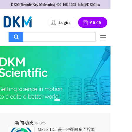
DKM(Decode Key Molecules) 
400-168-1698
  info@DKM.cn
Login
￥0.00
T
o
g
g
l
e
n
a
v
i
g
a
t
i
o
新闻动态
/NEWS
n
MPTP HCl 是一种靶向多巴胺能