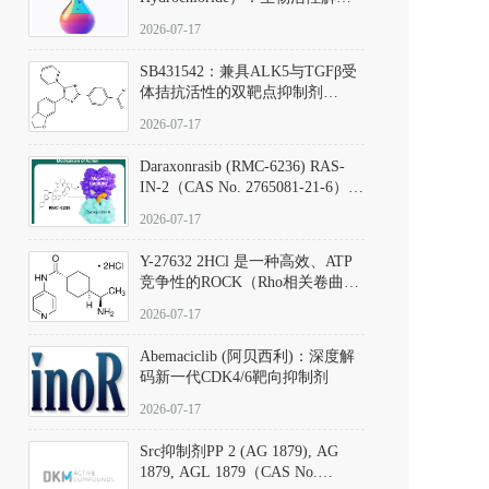
析、实验操作指南与溶液配制规
2026-07-17
范
SB431542：兼具ALK5与TGFβ受
体拮抗活性的双靶点抑制剂
（CAS号：301836-41-9；货号：
2026-07-17
D801067）
Daraxonrasib (RMC-6236) RAS-
IN-2（CAS No. 2765081-21-6）：
体外与体内药理学评价方法，靶
2026-07-17
向KRAS/NRAS/HRAS的广谱RAS
抑制剂
Y-27632 2HCl 是一种高效、ATP
竞争性的ROCK（Rho相关卷曲螺
旋蛋白激酶）选择性抑制剂，可
2026-07-17
同等抑制ROCK1与ROCK2；其通
过精准嵌入激酶的ATP结合位点
Abemaciclib (阿贝西利)：深度解
发挥抑制作用，对ROCK1和
码新一代CDK4/6靶向抑制剂
ROCK2的解离常数（Ki）分别为
140 nM和300 nM；在众多丝氨酸/
2026-07-17
苏氨酸激酶（如PKC、MLCK）
中，其靶向ROCK的选择性超过
Src抑制剂PP 2 (AG 1879), AG
200倍，凸显出优异的分子特异
1879, AGL 1879（CAS No.