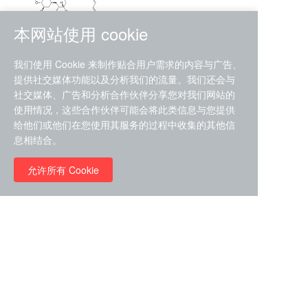
本网站使用 cookie
RMC-4630 (SHP2-IN-7)
我们使用 Cookie 来制作贴合用户需求的内容与广告、
（CAS#2172652-48-9 目录
提供社交媒体功能以及分析我们的流量。我们还会与
号D9063487）
社交媒体、广告和分析合作伙伴分享您对我们网站的
RMC-6272（ Cas
No.:2382769-46-0 目录号
使用情况，这些合作伙伴可能会将此类信息与您提供
D9036531）
给他们或他们在您使用其服务的过程中收集的其他信
￥1850.00
息相结合。
允许所有 Cookie
￥11680.00