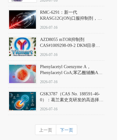
2026-07-16
Hydrochloride实验方法步骤SOP
RMC-6291：新一代
KRASG12C(ON)口服抑制剂，
RMC-6291
2026-07-16
(Elironrasib)CAS#2641998-63-0
AZD8055 mTOR抑制剂
CAS#1009298-09-2 DKM目录号
D801555：一种强效双靶向mTOR
2026-07-16
激酶抑制剂的深度剖析
Phenylacetyl Coenzyme A，
Phenylacetyl CoA;苯乙酰辅酶A
CAS#7532-39-0 目录号D944626
2026-07-16
GSK3787（CAS No. 188591-46-
0）：葛兰素史克研发的高选择
性、不可逆共价PPARδ特异性拮
2026-07-16
抗剂，被广泛视为研究PPARδ核
受体生理功能、信号通路验证及
靶点药理机制的金标准化学探
上一页
下一页
针。