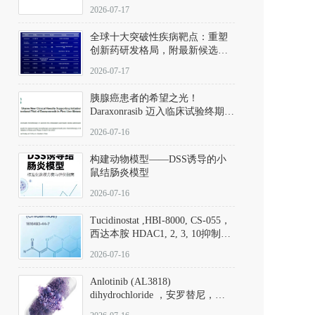
性。
172889-27-9）｜货号 D807008｜
2026-07-17
应用指南
全球十大突破性疾病靶点：重塑
创新药研发格局，附最新候选分
子清单
2026-07-17
胰腺癌患者的希望之光！
Daraxonrasib 迈入临床试验终期阶
段
2026-07-16
构建动物模型——DSS诱导的小
鼠结肠炎模型
2026-07-16
Tucidinostat ,HBI-8000, CS-055，
西达本胺 HDAC1, 2, 3, 10抑制剂
(CAS#1616493-44-7 目录号
2026-07-16
D808567) - DKM活性分子
Anlotinib (AL3818)
dihydrochloride ，安罗替尼，
ALTN、 Anlotinib、 Anlotinib