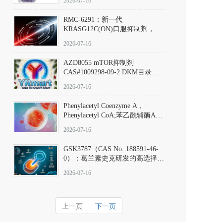
2026-07-16
Hydrochloride实验方法步骤SOP
RMC-6291：新一代
KRASG12C(ON)口服抑制剂，
RMC-6291
2026-07-16
(Elironrasib)CAS#2641998-63-0
AZD8055 mTOR抑制剂
CAS#1009298-09-2 DKM目录号
D801555：一种强效双靶向mTOR
2026-07-16
激酶抑制剂的深度剖析
Phenylacetyl Coenzyme A，
Phenylacetyl CoA;苯乙酰辅酶A
CAS#7532-39-0 目录号D944626
2026-07-16
GSK3787（CAS No. 188591-46-
0）：葛兰素史克研发的高选择
性、不可逆共价PPARδ特异性拮
2026-07-16
抗剂，被广泛视为研究PPARδ核
受体生理功能、信号通路验证及
靶点药理机制的金标准化学探
上一页
下一页
针。