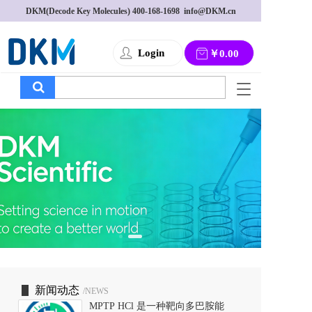
DKM(Decode Key Molecules) 
400-168-1698
  info@DKM.cn
Login
￥0.00
T
o
g
g
l
e
n
a
v
i
g
a
t
i
o
新闻动态
/NEWS
n
MPTP HCl 是一种靶向多巴胺能