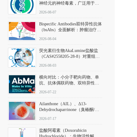
神经元的神经毒素，广泛用于构
建帕金森病动物模型。该化合物
2026-08-07
以盐酸盐形式存在，可触发线粒
体介导的神经元凋亡。其经典应
Bispecific Antibodies双特异性抗体
用即为选择性损毁中脑黑质致密
（bsAbs）全面解析：肿瘤治疗的
部多巴胺能神经元，从而可靠模
突破性进展及获批药物全景
拟帕金森病的核心病理与行为表
2026-08-04
型。
荧光素衍生物AkaLumine盐酸盐
（CAS#2558205-28-8）对重组萤
火虫荧光素酶（Fluc）的米氏常
2026-08-03
数（Km）为2.06 μM；其近红外
发光特性赋予优异的组织穿透能
横向对比：小分子靶向药物、单
力，大幅增强成像信噪比，从而
抗、抗体偶联药物、双特异性抗
实现活体动物模型中极低给药剂
体与CAR-T细胞治疗的技术特征
量下的高灵敏度、非侵入式生物
2026-07-22
及应用瓶颈
发光动态追踪。
Ailanthone（AIL）、Δ13-
Dehydrochaparrinone（臭椿酮/臭
椿苦酮），CAS No. 981-15-7，
2026-07-17
DKM货号 D806885
盐酸阿霉素（Doxorubicin
Hydrochloride）：生物活性解