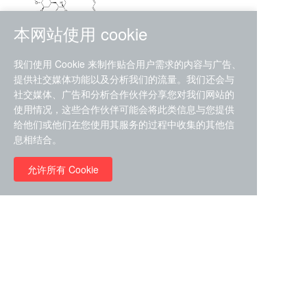
本网站使用 cookie
RMC-4630 (SHP2-IN-7)
我们使用 Cookie 来制作贴合用户需求的内容与广告、
（CAS#2172652-48-9 目录
提供社交媒体功能以及分析我们的流量。我们还会与
号D9063487）
社交媒体、广告和分析合作伙伴分享您对我们网站的
RMC-6272（ Cas
No.:2382769-46-0 目录号
使用情况，这些合作伙伴可能会将此类信息与您提供
D9036531）
给他们或他们在您使用其服务的过程中收集的其他信
￥1850.00
息相结合。
允许所有 Cookie
￥11680.00