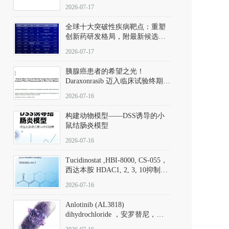
性。
172889-27-9）｜货号 D807008｜
2026-07-17
应用指南
全球十大突破性疾病靶点：重塑
创新药研发格局，附最新候选分
子清单
2026-07-17
胰腺癌患者的希望之光！
Daraxonrasib 迈入临床试验终期阶
段
2026-07-16
构建动物模型——DSS诱导的小
鼠结肠炎模型
2026-07-16
Tucidinostat ,HBI-8000, CS-055，
西达本胺 HDAC1, 2, 3, 10抑制剂
(CAS#1616493-44-7 目录号
2026-07-16
D808567) - DKM活性分子
Anlotinib (AL3818)
dihydrochloride ，安罗替尼，
ALTN、 Anlotinib、 Anlotinib