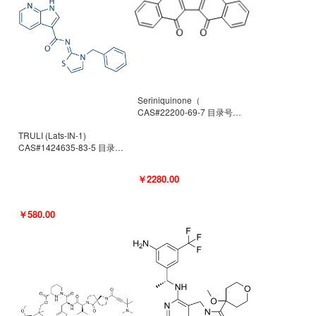
Seriniquinone（
CAS#22200-69-7 目录号
D940363）
TRULI (Lats-IN-1)
CAS#1424635-83-5 目录号
D801061
￥2280.00
￥580.00