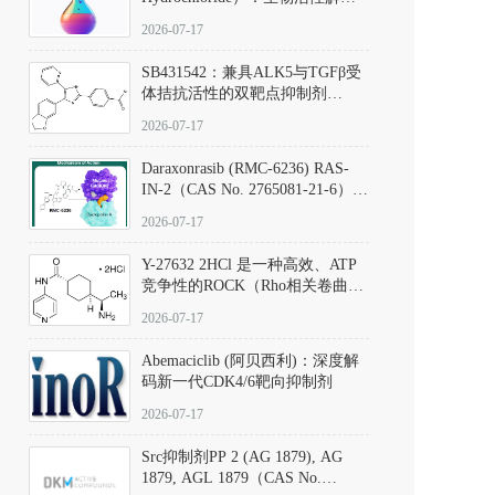
析、实验操作指南与溶液配制规
2026-07-17
范
SB431542：兼具ALK5与TGFβ受
体拮抗活性的双靶点抑制剂
（CAS号：301836-41-9；货号：
2026-07-17
D801067）
Daraxonrasib (RMC-6236) RAS-
IN-2（CAS No. 2765081-21-6）：
体外与体内药理学评价方法，靶
2026-07-17
向KRAS/NRAS/HRAS的广谱RAS
抑制剂
Y-27632 2HCl 是一种高效、ATP
竞争性的ROCK（Rho相关卷曲螺
旋蛋白激酶）选择性抑制剂，可
2026-07-17
同等抑制ROCK1与ROCK2；其通
过精准嵌入激酶的ATP结合位点
Abemaciclib (阿贝西利)：深度解
发挥抑制作用，对ROCK1和
码新一代CDK4/6靶向抑制剂
ROCK2的解离常数（Ki）分别为
140 nM和300 nM；在众多丝氨酸/
2026-07-17
苏氨酸激酶（如PKC、MLCK）
中，其靶向ROCK的选择性超过
Src抑制剂PP 2 (AG 1879), AG
200倍，凸显出优异的分子特异
1879, AGL 1879（CAS No.