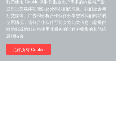
我们使用 Cookie 来制作贴合用户需求的内容与广告、
提供社交媒体功能以及分析我们的流量。我们还会与
社交媒体、广告和分析合作伙伴分享您对我们网站的
使用情况，这些合作伙伴可能会将此类信息与您提供
给他们或他们在您使用其服务的过程中收集的其他信
ZDZ-553， compound 22a，
息相结合。
STAT1抑制剂 目录号
RMC-6291 (Elironrasib)
D9181792
（CAS#2641998-63-0 目录
允许所有 Cookie
号D8001606）
￥8960.00
￥2580.00