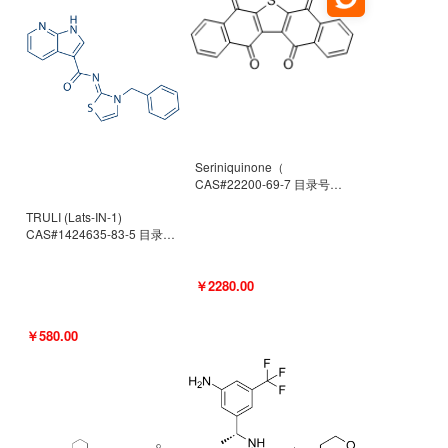
Seriniquinone（
CAS#22200-69-7 目录号
D940363）
TRULI (Lats-IN-1)
CAS#1424635-83-5 目录号
D801061
￥2280.00
￥580.00