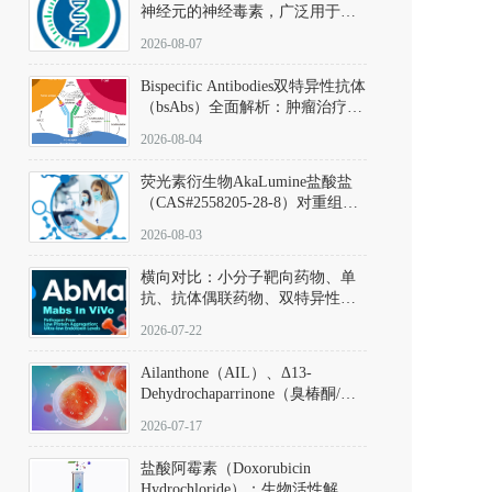
神经元的神经毒素，广泛用于构
建帕金森病动物模型。该化合物
2026-08-07
以盐酸盐形式存在，可触发线粒
体介导的神经元凋亡。其经典应
Bispecific Antibodies双特异性抗体
用即为选择性损毁中脑黑质致密
（bsAbs）全面解析：肿瘤治疗的
部多巴胺能神经元，从而可靠模
突破性进展及获批药物全景
拟帕金森病的核心病理与行为表
2026-08-04
型。
荧光素衍生物AkaLumine盐酸盐
（CAS#2558205-28-8）对重组萤
火虫荧光素酶（Fluc）的米氏常
2026-08-03
数（Km）为2.06 μM；其近红外
发光特性赋予优异的组织穿透能
横向对比：小分子靶向药物、单
力，大幅增强成像信噪比，从而
抗、抗体偶联药物、双特异性抗
实现活体动物模型中极低给药剂
体与CAR-T细胞治疗的技术特征
量下的高灵敏度、非侵入式生物
2026-07-22
及应用瓶颈
发光动态追踪。
Ailanthone（AIL）、Δ13-
Dehydrochaparrinone（臭椿酮/臭
椿苦酮），CAS No. 981-15-7，
2026-07-17
DKM货号 D806885
盐酸阿霉素（Doxorubicin
Hydrochloride）：生物活性解