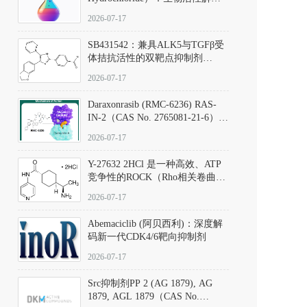
析、实验操作指南与溶液配制规
2026-07-17
范
SB431542：兼具ALK5与TGFβ受
体拮抗活性的双靶点抑制剂
（CAS号：301836-41-9；货号：
2026-07-17
D801067）
Daraxonrasib (RMC-6236) RAS-
IN-2（CAS No. 2765081-21-6）：
体外与体内药理学评价方法，靶
2026-07-17
向KRAS/NRAS/HRAS的广谱RAS
抑制剂
Y-27632 2HCl 是一种高效、ATP
竞争性的ROCK（Rho相关卷曲螺
旋蛋白激酶）选择性抑制剂，可
2026-07-17
同等抑制ROCK1与ROCK2；其通
过精准嵌入激酶的ATP结合位点
Abemaciclib (阿贝西利)：深度解
发挥抑制作用，对ROCK1和
码新一代CDK4/6靶向抑制剂
ROCK2的解离常数（Ki）分别为
140 nM和300 nM；在众多丝氨酸/
2026-07-17
苏氨酸激酶（如PKC、MLCK）
中，其靶向ROCK的选择性超过
Src抑制剂PP 2 (AG 1879), AG
200倍，凸显出优异的分子特异
1879, AGL 1879（CAS No.