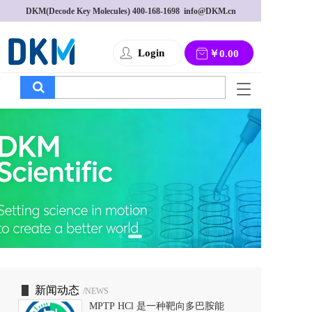
DKM(Decode Key Molecules) 
400-168-1698
  info@DKM.cn
Login
￥0.00
T
o
g
g
l
e
n
a
v
i
g
a
t
i
o
新闻动态
/NEWS
n
MPTP HCl 是一种靶向多巴胺能