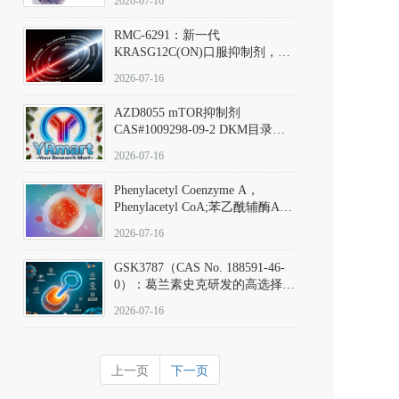
2026-07-16
Hydrochloride实验方法步骤SOP
RMC-6291：新一代
KRASG12C(ON)口服抑制剂，
RMC-6291
2026-07-16
(Elironrasib)CAS#2641998-63-0
AZD8055 mTOR抑制剂
CAS#1009298-09-2 DKM目录号
D801555：一种强效双靶向mTOR
2026-07-16
激酶抑制剂的深度剖析
Phenylacetyl Coenzyme A，
Phenylacetyl CoA;苯乙酰辅酶A
CAS#7532-39-0 目录号D944626
2026-07-16
GSK3787（CAS No. 188591-46-
0）：葛兰素史克研发的高选择
性、不可逆共价PPARδ特异性拮
2026-07-16
抗剂，被广泛视为研究PPARδ核
受体生理功能、信号通路验证及
靶点药理机制的金标准化学探
上一页
下一页
针。