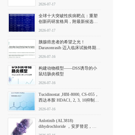
性。
172889-27-9）｜货号 D807008｜
2026-07-17
应用指南
全球十大突破性疾病靶点：重塑
创新药研发格局，附最新候选分
子清单
2026-07-17
胰腺癌患者的希望之光！
Daraxonrasib 迈入临床试验终期阶
段
2026-07-16
构建动物模型——DSS诱导的小
鼠结肠炎模型
2026-07-16
Tucidinostat ,HBI-8000, CS-055，
西达本胺 HDAC1, 2, 3, 10抑制剂
(CAS#1616493-44-7 目录号
2026-07-16
D808567) - DKM活性分子
Anlotinib (AL3818)
dihydrochloride ，安罗替尼，
ALTN、 Anlotinib、 Anlotinib