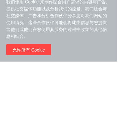
我们使用 Cookie 来制作贴合用户需求的内容与广告、
提供社交媒体功能以及分析我们的流量。我们还会与
社交媒体、广告和分析合作伙伴分享您对我们网站的
使用情况，这些合作伙伴可能会将此类信息与您提供
给他们或他们在您使用其服务的过程中收集的其他信
ZDZ-553， compound 22a，
息相结合。
STAT1抑制剂 目录号
RMC-6291 (Elironrasib)
D9181792
（CAS#2641998-63-0 目录
允许所有 Cookie
号D8001606）
￥8960.00
￥2580.00