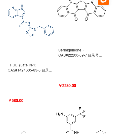
Seriniquinone（
CAS#22200-69-7 目录号
D940363）
TRULI (Lats-IN-1)
CAS#1424635-83-5 目录号
D801061
￥2280.00
￥580.00