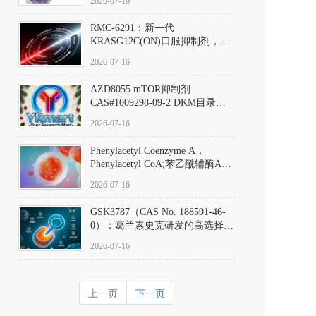
2026-07-16
Hydrochloride实验方法步骤SOP
RMC-6291：新一代
KRASG12C(ON)口服抑制剂，
RMC-6291
2026-07-16
(Elironrasib)CAS#2641998-63-0
AZD8055 mTOR抑制剂
CAS#1009298-09-2 DKM目录号
D801555：一种强效双靶向mTOR
2026-07-16
激酶抑制剂的深度剖析
Phenylacetyl Coenzyme A，
Phenylacetyl CoA;苯乙酰辅酶A
CAS#7532-39-0 目录号D944626
2026-07-16
GSK3787（CAS No. 188591-46-
0）：葛兰素史克研发的高选择
性、不可逆共价PPARδ特异性拮
2026-07-16
抗剂，被广泛视为研究PPARδ核
受体生理功能、信号通路验证及
靶点药理机制的金标准化学探
上一页
下一页
针。