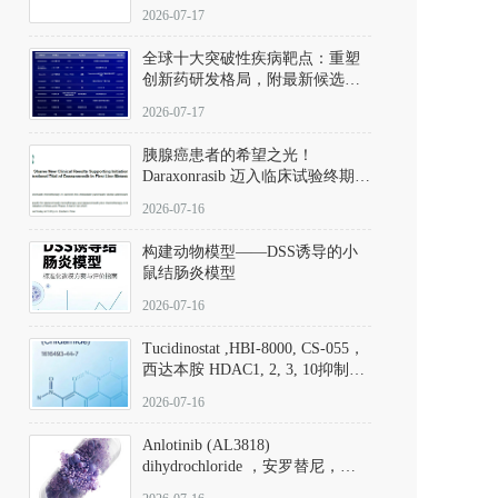
性。
172889-27-9）｜货号 D807008｜
2026-07-17
应用指南
全球十大突破性疾病靶点：重塑
创新药研发格局，附最新候选分
子清单
2026-07-17
胰腺癌患者的希望之光！
Daraxonrasib 迈入临床试验终期阶
段
2026-07-16
构建动物模型——DSS诱导的小
鼠结肠炎模型
2026-07-16
Tucidinostat ,HBI-8000, CS-055，
西达本胺 HDAC1, 2, 3, 10抑制剂
(CAS#1616493-44-7 目录号
2026-07-16
D808567) - DKM活性分子
Anlotinib (AL3818)
dihydrochloride ，安罗替尼，
ALTN、 Anlotinib、 Anlotinib