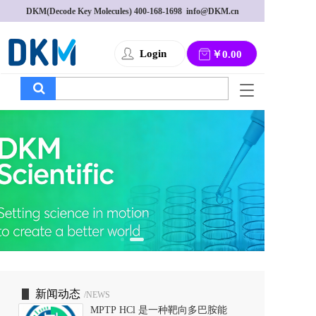
DKM(Decode Key Molecules) 
400-168-1698
  info@DKM.cn
Login
￥0.00
T
o
g
g
l
e
n
a
v
i
g
a
t
i
o
新闻动态
/NEWS
n
MPTP HCl 是一种靶向多巴胺能