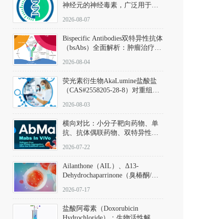
神经元的神经毒素，广泛用于构
建帕金森病动物模型。该化合物
2026-08-07
以盐酸盐形式存在，可触发线粒
体介导的神经元凋亡。其经典应
Bispecific Antibodies双特异性抗体
用即为选择性损毁中脑黑质致密
（bsAbs）全面解析：肿瘤治疗的
部多巴胺能神经元，从而可靠模
突破性进展及获批药物全景
拟帕金森病的核心病理与行为表
2026-08-04
型。
荧光素衍生物AkaLumine盐酸盐
（CAS#2558205-28-8）对重组萤
火虫荧光素酶（Fluc）的米氏常
2026-08-03
数（Km）为2.06 μM；其近红外
发光特性赋予优异的组织穿透能
横向对比：小分子靶向药物、单
力，大幅增强成像信噪比，从而
抗、抗体偶联药物、双特异性抗
实现活体动物模型中极低给药剂
体与CAR-T细胞治疗的技术特征
量下的高灵敏度、非侵入式生物
2026-07-22
及应用瓶颈
发光动态追踪。
Ailanthone（AIL）、Δ13-
Dehydrochaparrinone（臭椿酮/臭
椿苦酮），CAS No. 981-15-7，
2026-07-17
DKM货号 D806885
盐酸阿霉素（Doxorubicin
Hydrochloride）：生物活性解