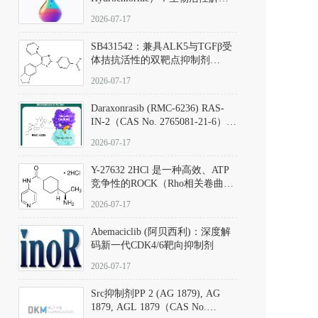
析、实验操作指南与溶液配制规
2026-07-17
范
SB431542：兼具ALK5与TGFβ受
体拮抗活性的双靶点抑制剂
（CAS号：301836-41-9；货号：
2026-07-17
D801067）
Daraxonrasib (RMC-6236) RAS-
IN-2（CAS No. 2765081-21-6）：
体外与体内药理学评价方法，靶
2026-07-17
向KRAS/NRAS/HRAS的广谱RAS
抑制剂
Y-27632 2HCl 是一种高效、ATP
竞争性的ROCK（Rho相关卷曲螺
旋蛋白激酶）选择性抑制剂，可
2026-07-17
同等抑制ROCK1与ROCK2；其通
过精准嵌入激酶的ATP结合位点
Abemaciclib (阿贝西利)：深度解
发挥抑制作用，对ROCK1和
码新一代CDK4/6靶向抑制剂
ROCK2的解离常数（Ki）分别为
140 nM和300 nM；在众多丝氨酸/
2026-07-17
苏氨酸激酶（如PKC、MLCK）
中，其靶向ROCK的选择性超过
Src抑制剂PP 2 (AG 1879), AG
200倍，凸显出优异的分子特异
1879, AGL 1879（CAS No.