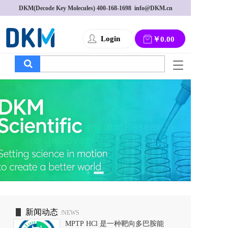
DKM(Decode Key Molecules) 
400-168-1698
  info@DKM.cn
Login
￥0.00
T
o
g
g
l
e
n
a
v
i
g
a
t
i
o
新闻动态
/NEWS
n
MPTP HCl 是一种靶向多巴胺能