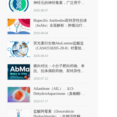
神经元的神经毒素，广泛用于构
建帕金森病动物模型。该化合物
2026-08-07
以盐酸盐形式存在，可触发线粒
体介导的神经元凋亡。其经典应
Bispecific Antibodies双特异性抗体
用即为选择性损毁中脑黑质致密
（bsAbs）全面解析：肿瘤治疗的
部多巴胺能神经元，从而可靠模
突破性进展及获批药物全景
拟帕金森病的核心病理与行为表
2026-08-04
型。
荧光素衍生物AkaLumine盐酸盐
（CAS#2558205-28-8）对重组萤
火虫荧光素酶（Fluc）的米氏常
2026-08-03
数（Km）为2.06 μM；其近红外
发光特性赋予优异的组织穿透能
横向对比：小分子靶向药物、单
力，大幅增强成像信噪比，从而
抗、抗体偶联药物、双特异性抗
实现活体动物模型中极低给药剂
体与CAR-T细胞治疗的技术特征
量下的高灵敏度、非侵入式生物
2026-07-22
及应用瓶颈
发光动态追踪。
Ailanthone（AIL）、Δ13-
Dehydrochaparrinone（臭椿酮/臭
椿苦酮），CAS No. 981-15-7，
2026-07-17
DKM货号 D806885
盐酸阿霉素（Doxorubicin
Hydrochloride）：生物活性解