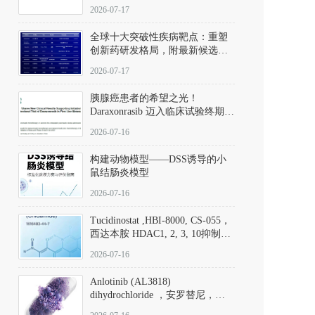
性。
172889-27-9）｜货号 D807008｜
2026-07-17
应用指南
全球十大突破性疾病靶点：重塑
创新药研发格局，附最新候选分
子清单
2026-07-17
胰腺癌患者的希望之光！
Daraxonrasib 迈入临床试验终期阶
段
2026-07-16
构建动物模型——DSS诱导的小
鼠结肠炎模型
2026-07-16
Tucidinostat ,HBI-8000, CS-055，
西达本胺 HDAC1, 2, 3, 10抑制剂
(CAS#1616493-44-7 目录号
2026-07-16
D808567) - DKM活性分子
Anlotinib (AL3818)
dihydrochloride ，安罗替尼，
ALTN、 Anlotinib、 Anlotinib