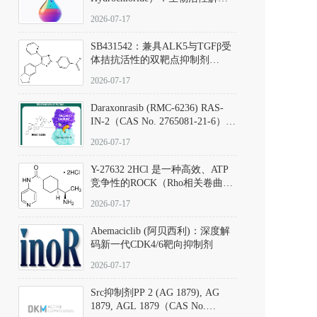
析、实验操作指南与溶液配制规
2026-07-17
范
SB431542：兼具ALK5与TGFβ受
体拮抗活性的双靶点抑制剂
（CAS号：301836-41-9；货号：
2026-07-17
D801067）
Daraxonrasib (RMC-6236) RAS-
IN-2（CAS No. 2765081-21-6）：
体外与体内药理学评价方法，靶
2026-07-17
向KRAS/NRAS/HRAS的广谱RAS
抑制剂
Y-27632 2HCl 是一种高效、ATP
竞争性的ROCK（Rho相关卷曲螺
旋蛋白激酶）选择性抑制剂，可
2026-07-17
同等抑制ROCK1与ROCK2；其通
过精准嵌入激酶的ATP结合位点
Abemaciclib (阿贝西利)：深度解
发挥抑制作用，对ROCK1和
码新一代CDK4/6靶向抑制剂
ROCK2的解离常数（Ki）分别为
140 nM和300 nM；在众多丝氨酸/
2026-07-17
苏氨酸激酶（如PKC、MLCK）
中，其靶向ROCK的选择性超过
Src抑制剂PP 2 (AG 1879), AG
200倍，凸显出优异的分子特异
1879, AGL 1879（CAS No.