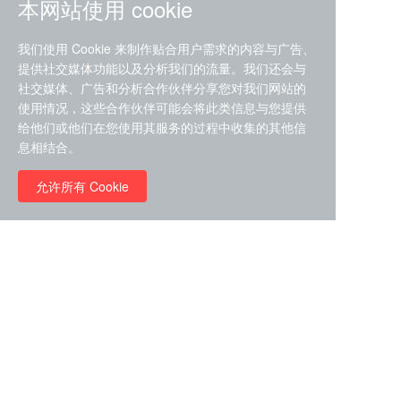
本网站使用 cookie
我们使用 Cookie 来制作贴合用户需求的内容与广告、
提供社交媒体功能以及分析我们的流量。我们还会与
社交媒体、广告和分析合作伙伴分享您对我们网站的
ZDZ-553， compound 22a，
使用情况，这些合作伙伴可能会将此类信息与您提供
STAT1抑制剂 目录号
给他们或他们在您使用其服务的过程中收集的其他信
RMC-6291 (Elironrasib)
D9181792
息相结合。
（CAS#2641998-63-0 目录
号D8001606）
允许所有 Cookie
￥8960.00
￥2580.00