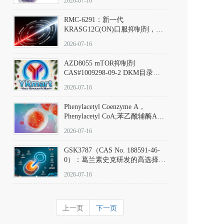
2026-07-16
Hydrochloride实验方法步骤SOP
RMC-6291：新一代
KRASG12C(ON)口服抑制剂，
RMC-6291
2026-07-16
(Elironrasib)CAS#2641998-63-0
AZD8055 mTOR抑制剂
CAS#1009298-09-2 DKM目录号
D801555：一种强效双靶向mTOR
2026-07-16
激酶抑制剂的深度剖析
Phenylacetyl Coenzyme A，
Phenylacetyl CoA;苯乙酰辅酶A
CAS#7532-39-0 目录号D944626
2026-07-16
GSK3787（CAS No. 188591-46-
0）：葛兰素史克研发的高选择
性、不可逆共价PPARδ特异性拮
2026-07-16
抗剂，被广泛视为研究PPARδ核
受体生理功能、信号通路验证及
靶点药理机制的金标准化学探
上一页
下一页
针。