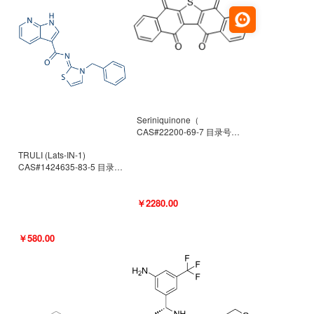
Seriniquinone（
CAS#22200-69-7 目录号
D940363）
TRULI (Lats-IN-1)
CAS#1424635-83-5 目录号
D801061
￥2280.00
￥580.00