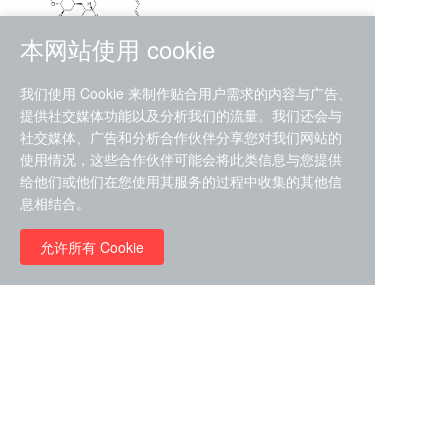
本网站使用 cookie
RMC-4630 (SHP2-IN-7)
我们使用 Cookie 来制作贴合用户需求的内容与广告、
（CAS#2172652-48-9 目录
提供社交媒体功能以及分析我们的流量。我们还会与
号D9063487）
社交媒体、广告和分析合作伙伴分享您对我们网站的
RMC-6272（ Cas
No.:2382769-46-0 目录号
使用情况，这些合作伙伴可能会将此类信息与您提供
D9036531）
给他们或他们在您使用其服务的过程中收集的其他信
￥1850.00
息相结合。
允许所有 Cookie
￥11680.00