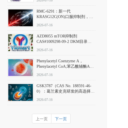
2026-07-16
Hydrochloride实验方法步骤SOP
RMC-6291：新一代
KRASG12C(ON)口服抑制剂，
RMC-6291
2026-07-16
(Elironrasib)CAS#2641998-63-0
AZD8055 mTOR抑制剂
CAS#1009298-09-2 DKM目录号
D801555：一种强效双靶向mTOR
2026-07-16
激酶抑制剂的深度剖析
Phenylacetyl Coenzyme A，
Phenylacetyl CoA;苯乙酰辅酶A
CAS#7532-39-0 目录号D944626
2026-07-16
GSK3787（CAS No. 188591-46-
0）：葛兰素史克研发的高选择
性、不可逆共价PPARδ特异性拮
2026-07-16
抗剂，被广泛视为研究PPARδ核
受体生理功能、信号通路验证及
靶点药理机制的金标准化学探
上一页
下一页
针。