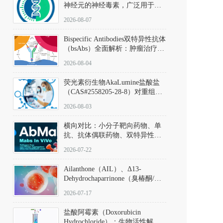
神经元的神经毒素，广泛用于构
建帕金森病动物模型。该化合物
2026-08-07
以盐酸盐形式存在，可触发线粒
体介导的神经元凋亡。其经典应
Bispecific Antibodies双特异性抗体
用即为选择性损毁中脑黑质致密
（bsAbs）全面解析：肿瘤治疗的
部多巴胺能神经元，从而可靠模
突破性进展及获批药物全景
拟帕金森病的核心病理与行为表
2026-08-04
型。
荧光素衍生物AkaLumine盐酸盐
（CAS#2558205-28-8）对重组萤
火虫荧光素酶（Fluc）的米氏常
2026-08-03
数（Km）为2.06 μM；其近红外
发光特性赋予优异的组织穿透能
横向对比：小分子靶向药物、单
力，大幅增强成像信噪比，从而
抗、抗体偶联药物、双特异性抗
实现活体动物模型中极低给药剂
体与CAR-T细胞治疗的技术特征
量下的高灵敏度、非侵入式生物
2026-07-22
及应用瓶颈
发光动态追踪。
Ailanthone（AIL）、Δ13-
Dehydrochaparrinone（臭椿酮/臭
椿苦酮），CAS No. 981-15-7，
2026-07-17
DKM货号 D806885
盐酸阿霉素（Doxorubicin
Hydrochloride）：生物活性解