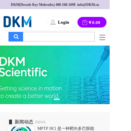
DKM(Decode Key Molecules) 
400-168-1698
  info@DKM.cn
Login
￥0.00
T
o
g
g
l
e
n
a
v
i
g
a
t
i
o
新闻动态
/NEWS
n
MPTP HCl 是一种靶向多巴胺能