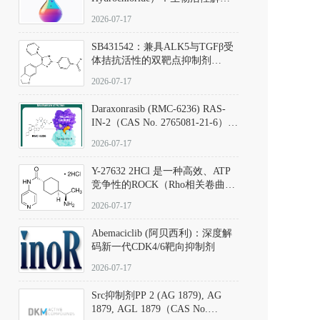
析、实验操作指南与溶液配制规
2026-07-17
范
SB431542：兼具ALK5与TGFβ受
体拮抗活性的双靶点抑制剂
（CAS号：301836-41-9；货号：
2026-07-17
D801067）
Daraxonrasib (RMC-6236) RAS-
IN-2（CAS No. 2765081-21-6）：
体外与体内药理学评价方法，靶
2026-07-17
向KRAS/NRAS/HRAS的广谱RAS
抑制剂
Y-27632 2HCl 是一种高效、ATP
竞争性的ROCK（Rho相关卷曲螺
旋蛋白激酶）选择性抑制剂，可
2026-07-17
同等抑制ROCK1与ROCK2；其通
过精准嵌入激酶的ATP结合位点
Abemaciclib (阿贝西利)：深度解
发挥抑制作用，对ROCK1和
码新一代CDK4/6靶向抑制剂
ROCK2的解离常数（Ki）分别为
140 nM和300 nM；在众多丝氨酸/
2026-07-17
苏氨酸激酶（如PKC、MLCK）
中，其靶向ROCK的选择性超过
Src抑制剂PP 2 (AG 1879), AG
200倍，凸显出优异的分子特异
1879, AGL 1879（CAS No.