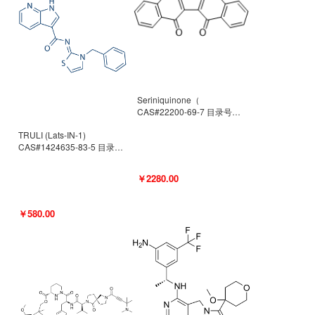
Seriniquinone（
CAS#22200-69-7 目录号
D940363）
TRULI (Lats-IN-1)
CAS#1424635-83-5 目录号
D801061
￥2280.00
￥580.00