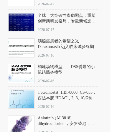
性。
172889-27-9）｜货号 D807008｜
2026-07-17
应用指南
全球十大突破性疾病靶点：重塑
创新药研发格局，附最新候选分
子清单
2026-07-17
胰腺癌患者的希望之光！
Daraxonrasib 迈入临床试验终期阶
段
2026-07-16
构建动物模型——DSS诱导的小
鼠结肠炎模型
2026-07-16
Tucidinostat ,HBI-8000, CS-055，
西达本胺 HDAC1, 2, 3, 10抑制剂
(CAS#1616493-44-7 目录号
2026-07-16
D808567) - DKM活性分子
Anlotinib (AL3818)
dihydrochloride ，安罗替尼，
ALTN、 Anlotinib、 Anlotinib