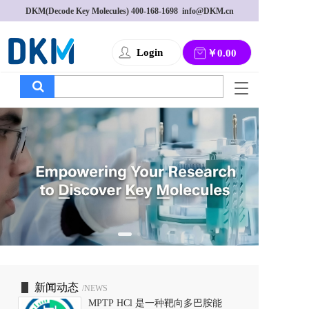
DKM(Decode Key Molecules) 
400-168-1698
  info@DKM.cn
Login
￥0.00
T
o
g
g
l
e
n
a
v
i
g
a
t
i
o
新闻动态
/NEWS
n
MPTP HCl 是一种靶向多巴胺能