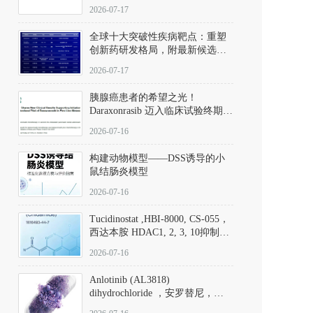
性。
172889-27-9）｜货号 D807008｜
2026-07-17
应用指南
全球十大突破性疾病靶点：重塑
创新药研发格局，附最新候选分
子清单
2026-07-17
胰腺癌患者的希望之光！
Daraxonrasib 迈入临床试验终期阶
段
2026-07-16
构建动物模型——DSS诱导的小
鼠结肠炎模型
2026-07-16
Tucidinostat ,HBI-8000, CS-055，
西达本胺 HDAC1, 2, 3, 10抑制剂
(CAS#1616493-44-7 目录号
2026-07-16
D808567) - DKM活性分子
Anlotinib (AL3818)
dihydrochloride ，安罗替尼，
ALTN、 Anlotinib、 Anlotinib