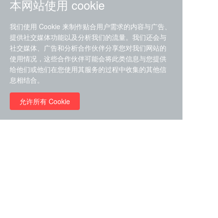
本网站使用 cookie
我们使用 Cookie 来制作贴合用户需求的内容与广告、
提供社交媒体功能以及分析我们的流量。我们还会与
社交媒体、广告和分析合作伙伴分享您对我们网站的
ZDZ-553， compound 22a，
使用情况，这些合作伙伴可能会将此类信息与您提供
STAT1抑制剂 目录号
给他们或他们在您使用其服务的过程中收集的其他信
RMC-6291 (Elironrasib)
D9181792
息相结合。
（CAS#2641998-63-0 目录
号D8001606）
允许所有 Cookie
￥8960.00
￥2580.00