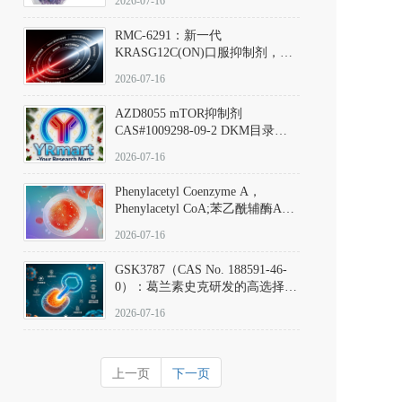
2026-07-16
Hydrochloride实验方法步骤SOP
RMC-6291：新一代
KRASG12C(ON)口服抑制剂，
RMC-6291
2026-07-16
(Elironrasib)CAS#2641998-63-0
AZD8055 mTOR抑制剂
CAS#1009298-09-2 DKM目录号
D801555：一种强效双靶向mTOR
2026-07-16
激酶抑制剂的深度剖析
Phenylacetyl Coenzyme A，
Phenylacetyl CoA;苯乙酰辅酶A
CAS#7532-39-0 目录号D944626
2026-07-16
GSK3787（CAS No. 188591-46-
0）：葛兰素史克研发的高选择
性、不可逆共价PPARδ特异性拮
2026-07-16
抗剂，被广泛视为研究PPARδ核
受体生理功能、信号通路验证及
靶点药理机制的金标准化学探
上一页
下一页
针。