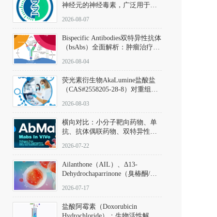
神经元的神经毒素，广泛用于构
建帕金森病动物模型。该化合物
2026-08-07
以盐酸盐形式存在，可触发线粒
体介导的神经元凋亡。其经典应
Bispecific Antibodies双特异性抗体
用即为选择性损毁中脑黑质致密
（bsAbs）全面解析：肿瘤治疗的
部多巴胺能神经元，从而可靠模
突破性进展及获批药物全景
拟帕金森病的核心病理与行为表
2026-08-04
型。
荧光素衍生物AkaLumine盐酸盐
（CAS#2558205-28-8）对重组萤
火虫荧光素酶（Fluc）的米氏常
2026-08-03
数（Km）为2.06 μM；其近红外
发光特性赋予优异的组织穿透能
横向对比：小分子靶向药物、单
力，大幅增强成像信噪比，从而
抗、抗体偶联药物、双特异性抗
实现活体动物模型中极低给药剂
体与CAR-T细胞治疗的技术特征
量下的高灵敏度、非侵入式生物
2026-07-22
及应用瓶颈
发光动态追踪。
Ailanthone（AIL）、Δ13-
Dehydrochaparrinone（臭椿酮/臭
椿苦酮），CAS No. 981-15-7，
2026-07-17
DKM货号 D806885
盐酸阿霉素（Doxorubicin
Hydrochloride）：生物活性解