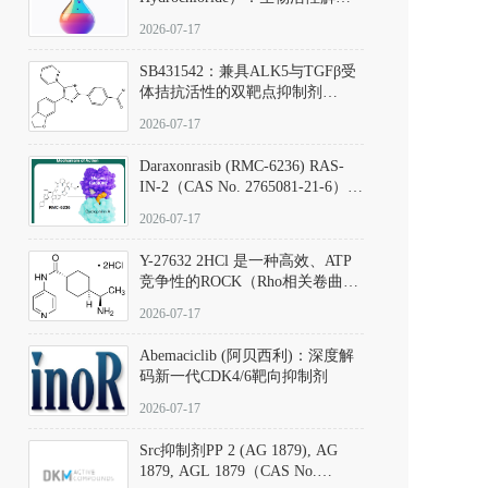
析、实验操作指南与溶液配制规
2026-07-17
范
SB431542：兼具ALK5与TGFβ受
体拮抗活性的双靶点抑制剂
（CAS号：301836-41-9；货号：
2026-07-17
D801067）
Daraxonrasib (RMC-6236) RAS-
IN-2（CAS No. 2765081-21-6）：
体外与体内药理学评价方法，靶
2026-07-17
向KRAS/NRAS/HRAS的广谱RAS
抑制剂
Y-27632 2HCl 是一种高效、ATP
竞争性的ROCK（Rho相关卷曲螺
旋蛋白激酶）选择性抑制剂，可
2026-07-17
同等抑制ROCK1与ROCK2；其通
过精准嵌入激酶的ATP结合位点
Abemaciclib (阿贝西利)：深度解
发挥抑制作用，对ROCK1和
码新一代CDK4/6靶向抑制剂
ROCK2的解离常数（Ki）分别为
140 nM和300 nM；在众多丝氨酸/
2026-07-17
苏氨酸激酶（如PKC、MLCK）
中，其靶向ROCK的选择性超过
Src抑制剂PP 2 (AG 1879), AG
200倍，凸显出优异的分子特异
1879, AGL 1879（CAS No.