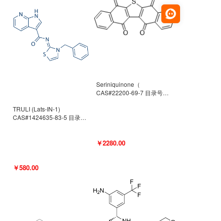
Seriniquinone（
CAS#22200-69-7 目录号
D940363）
TRULI (Lats-IN-1)
CAS#1424635-83-5 目录号
D801061
￥2280.00
￥580.00