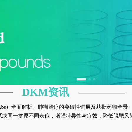
DKM资讯
异性抗体（bsAbs）全面解析：肿瘤治疗的突破性进展及获批药物全景
种抗原或同一抗原不同表位，增强特异性与疗效，降低脱靶