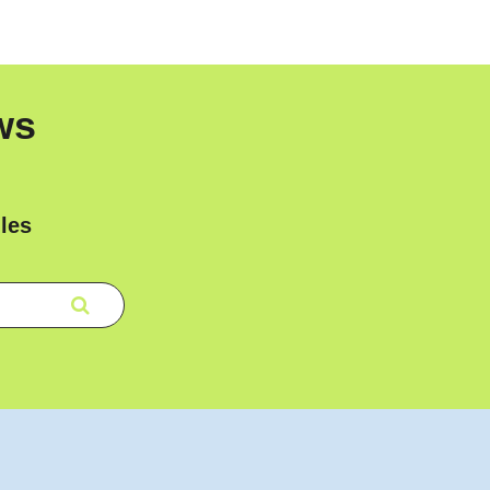
ws
les