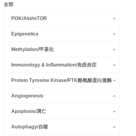
全部
PI3K/Akt/mTOR
Epigenetics
Methylation/甲基化
Immunology & Inflammation/免疫炎症
Protein Tyrosine Kinase/PTK酪氨酸蛋白激酶
Angiogenesis
Apoptosis/凋亡
Autophagy/自噬