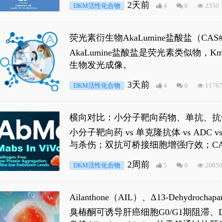
2天前
DKM活性化合物
4
0
2350
荧光素衍生物AkaLumine盐酸盐（CA
穿透能力，大幅增强成像信噪比，从而
AkaLumine盐酸盐是荧光素类似物
生物发光成像。
3天前
DKM活性化合物
4
0
1176
横向对比：小分子靶向药物、单抗、抗
小分子靶向药 vs 单克隆抗体 vs A
与杀伤；双抗可桥接细胞增强疗效；CA
2周前
DKM活性化合物
5
0
2085
Ailanthone（AIL）、Δ13-Dehydroch
臭椿酮可诱导肝癌细胞G0/G1期阻滞、DNA损