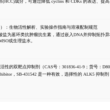
过抗肝癌(HCC)成分，可通过降低 cyclins 和 CDKs 的表达、提
R 通路的激活。Ailanthone 可在Huh7细胞中诱导线粒体介导
-FL)和组成型活性截断AR剪接变体(AR-Vs, AR1-651)的抑制剂
chloride）：生物活性解析、实验操作指南与溶液配制规范
n) HCl阿霉素盐酸盐为蒽环类抗肿瘤抗生素，通过嵌入DNA并抑
MSO或生理盐水。
抗活性的双靶点抑制剂（CAS号：301836-41-9；货号：D80
 Receptor inhibitor，SB-431542 是一种有效，选择性的 A