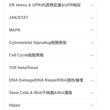
ER stress & UPR/内质网应激&UPR响应
JAK/STAT
MAPK
Cytoskeletal Signaling细胞骨架
Cell Cycle细胞周期
TGF-beta/Smad
DNA Damage/DNA Repair/DNA损伤/修复
Stem Cells & Wnt/干细胞&Wnt通路
Hippo