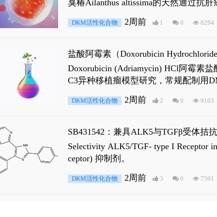
臭椿Ailanthus altissima的天然通
ne 可触发DNA损伤，其特征为 ATM/AT
2周前
DKM活性化合物
1
0
8294
是全长 Androgen Receptor (AR
盐酸阿霉素（Doxorubicin Hydro
Doxorubicin (Adriamyci
C3异种移植瘤模型研究，常规配制用D
2周前
DKM活性化合物
2
0
9103
SB431542：兼具ALK5与TGFβ受体拮
Selectivity ALK5/TGF- type I
ceptor) 抑制剂。
2周前
DKM活性化合物
3
0
7591