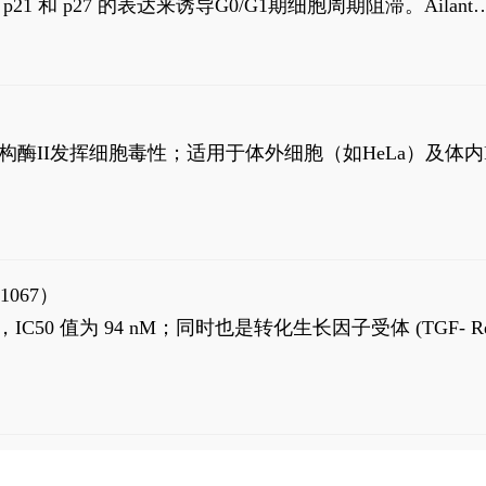
高 p21 和 p27 的表达来诱导G0/G1期细胞周期阻滞。Ailanth
、涉及 PI3K/AKT 信号通路的细胞凋亡。Ailanthone 也
，对应的IC50值分别为69 nM和309 nM。
制拓扑异构酶II发挥细胞毒性；适用于体外细胞（如HeLa）及体内
1067）
LK5 抑制剂，IC50 值为 94 nM；同时也是转化生长因子受体 (TGF- R