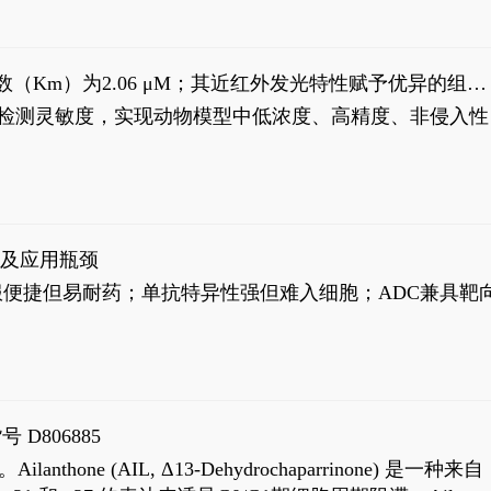
米氏常数（Km）为2.06 μM；其近红外发光特性赋予优异的组织
式生物发光动态追踪。
，提升检测灵敏度，实现动物模型中低浓度、高精度、非侵入性
征及应用瓶颈
靶向药口服便捷但易耐药；单抗特异性强但难入细胞；ADC兼具靶
号 D806885
AIL, Δ13-Dehydrochaparrinone) 是一种来自