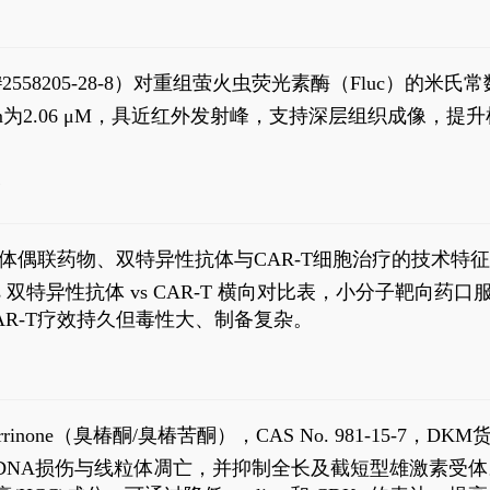
S#2558205-28-8）对重组萤火虫荧光素酶（Fluc）的
实现活体动物模型中极低给药剂量下的高灵敏度、非侵入
，Km为2.06 μM，具近红外发射峰，支持深层组织成像
7
体偶联药物、双特异性抗体与CAR-T细胞治疗的技术特
DC vs 双特异性抗体 vs CAR-T 横向对比表，小分子
R-T疗效持久但毒性大、制备复杂。
0
aparrinone（臭椿酮/臭椿苦酮），CAS No. 981-15-7，DKM货
伤与线粒体凋亡，并抑制全长及截短型雄激素受体。Ailanthone (