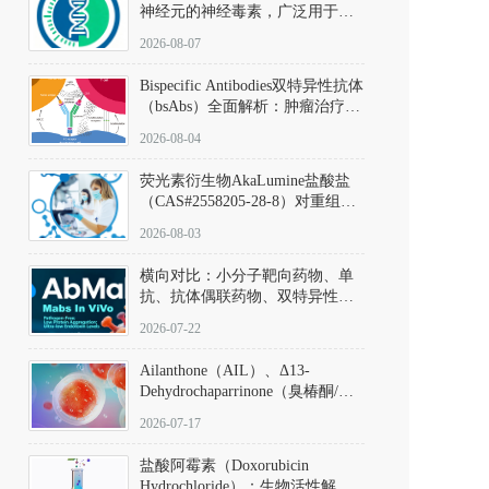
神经元的神经毒素，广泛用于构
建帕金森病动物模型。该化合物
2026-08-07
以盐酸盐形式存在，可触发线粒
体介导的神经元凋亡。其经典应
Bispecific Antibodies双特异性抗体
用即为选择性损毁中脑黑质致密
（bsAbs）全面解析：肿瘤治疗的
部多巴胺能神经元，从而可靠模
突破性进展及获批药物全景
拟帕金森病的核心病理与行为表
2026-08-04
型。
荧光素衍生物AkaLumine盐酸盐
（CAS#2558205-28-8）对重组萤
火虫荧光素酶（Fluc）的米氏常
2026-08-03
数（Km）为2.06 μM；其近红外
发光特性赋予优异的组织穿透能
横向对比：小分子靶向药物、单
力，大幅增强成像信噪比，从而
抗、抗体偶联药物、双特异性抗
实现活体动物模型中极低给药剂
体与CAR-T细胞治疗的技术特征
量下的高灵敏度、非侵入式生物
2026-07-22
及应用瓶颈
发光动态追踪。
Ailanthone（AIL）、Δ13-
Dehydrochaparrinone（臭椿酮/臭
椿苦酮），CAS No. 981-15-7，
2026-07-17
DKM货号 D806885
盐酸阿霉素（Doxorubicin
Hydrochloride）：生物活性解