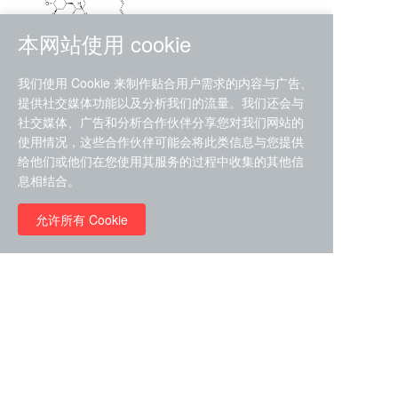
本网站使用 cookie
RMC-4630 (SHP2-IN-7)
我们使用 Cookie 来制作贴合用户需求的内容与广告、
（CAS#2172652-48-9 目录
提供社交媒体功能以及分析我们的流量。我们还会与
号D9063487）
社交媒体、广告和分析合作伙伴分享您对我们网站的
RMC-6272（ Cas
No.:2382769-46-0 目录号
使用情况，这些合作伙伴可能会将此类信息与您提供
D9036531）
给他们或他们在您使用其服务的过程中收集的其他信
￥1850.00
息相结合。
允许所有 Cookie
￥11680.00