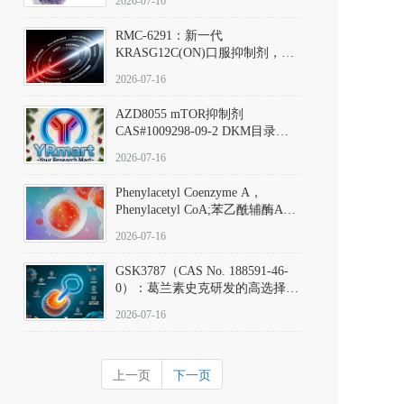
2026-07-16
Hydrochloride实验方法步骤SOP
RMC-6291：新一代
KRASG12C(ON)口服抑制剂，
RMC-6291
2026-07-16
(Elironrasib)CAS#2641998-63-0
AZD8055 mTOR抑制剂
CAS#1009298-09-2 DKM目录号
D801555：一种强效双靶向mTOR
2026-07-16
激酶抑制剂的深度剖析
Phenylacetyl Coenzyme A，
Phenylacetyl CoA;苯乙酰辅酶A
CAS#7532-39-0 目录号D944626
2026-07-16
GSK3787（CAS No. 188591-46-
0）：葛兰素史克研发的高选择
性、不可逆共价PPARδ特异性拮
2026-07-16
抗剂，被广泛视为研究PPARδ核
受体生理功能、信号通路验证及
靶点药理机制的金标准化学探
上一页
下一页
针。