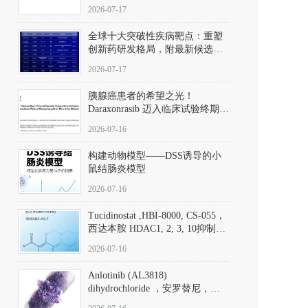
性。
172889-27-9）｜货号 D807008｜
2026-07-17
应用指南
全球十大突破性疾病靶点：重塑
创新药研发格局，附最新候选分
子清单
2026-07-17
胰腺癌患者的希望之光！
Daraxonrasib 迈入临床试验终期阶
段
2026-07-16
构建动物模型——DSS诱导的小
鼠结肠炎模型
2026-07-16
Tucidinostat ,HBI-8000, CS-055，
西达本胺 HDAC1, 2, 3, 10抑制剂
(CAS#1616493-44-7 目录号
2026-07-16
D808567) - DKM活性分子
Anlotinib (AL3818)
dihydrochloride ，安罗替尼，
ALTN、 Anlotinib、 Anlotinib