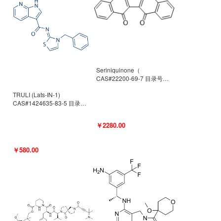
Seriniquinone（
CAS#22200-69-7 目录号
D940363）
TRULI (Lats-IN-1)
CAS#1424635-83-5 目录号
D801061
￥2280.00
￥580.00