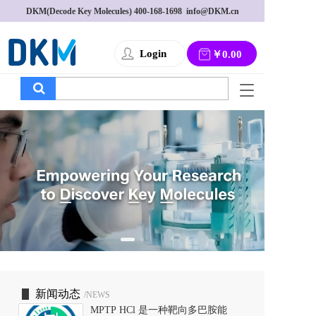
DKM(Decode Key Molecules) 
400-168-1698
  info@DKM.cn
Login
￥0.00
T
o
g
g
l
e
n
a
v
i
g
a
t
i
o
新闻动态
/NEWS
n
MPTP HCl 是一种靶向多巴胺能