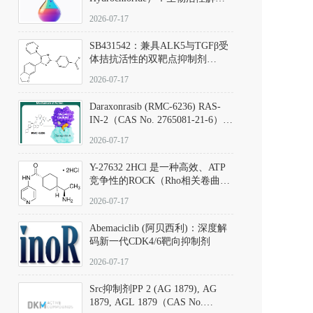
析、实验操作指南与溶液配制规
2026-07-17
范
SB431542：兼具ALK5与TGFβ受
体拮抗活性的双靶点抑制剂
（CAS号：301836-41-9；货号：
2026-07-17
D801067）
Daraxonrasib (RMC-6236) RAS-
IN-2（CAS No. 2765081-21-6）：
体外与体内药理学评价方法，靶
2026-07-17
向KRAS/NRAS/HRAS的广谱RAS
抑制剂
Y-27632 2HCl 是一种高效、ATP
竞争性的ROCK（Rho相关卷曲螺
旋蛋白激酶）选择性抑制剂，可
2026-07-17
同等抑制ROCK1与ROCK2；其通
过精准嵌入激酶的ATP结合位点
Abemaciclib (阿贝西利)：深度解
发挥抑制作用，对ROCK1和
码新一代CDK4/6靶向抑制剂
ROCK2的解离常数（Ki）分别为
140 nM和300 nM；在众多丝氨酸/
2026-07-17
苏氨酸激酶（如PKC、MLCK）
中，其靶向ROCK的选择性超过
Src抑制剂PP 2 (AG 1879), AG
200倍，凸显出优异的分子特异
1879, AGL 1879（CAS No.