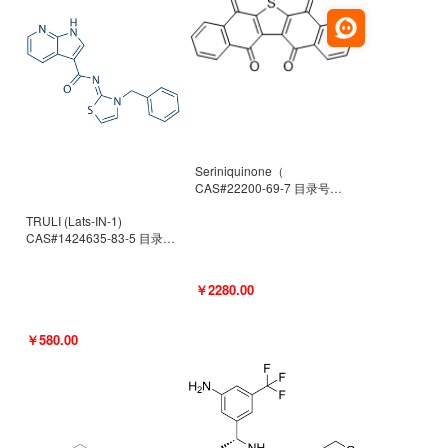
Seriniquinone（
CAS#22200-69-7 目录号
D940363）
TRULI (Lats-IN-1)
CAS#1424635-83-5 目录号
D801061
￥2280.00
￥580.00