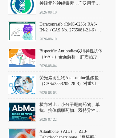
神经元的神经毒素，广泛用于构
建帕金森病动物模型。该化合物
2026-08-10
以盐酸盐形式存在，可触发线粒
体介导的神经元凋亡。其经典应
Daraxonrasib (RMC-6236) RAS-
用即为选择性损毁中脑黑质致密
IN-2（CAS No. 2765081-21-6）：
部多巴胺能神经元，从而可靠模
体外与体内药理学评价方法，靶
拟帕金森病的核心病理与行为表
2026-08-10
向KRAS/NRAS/HRAS的广谱RAS
型。
抑制剂
Bispecific Antibodies双特异性抗体
（bsAbs）全面解析：肿瘤治疗的
突破性进展及获批药物全景
2026-08-04
荧光素衍生物AkaLumine盐酸盐
（CAS#2558205-28-8）对重组萤
火虫荧光素酶（Fluc）的米氏常
2026-08-03
数（Km）为2.06 μM；其近红外
发光特性赋予优异的组织穿透能
横向对比：小分子靶向药物、单
力，大幅增强成像信噪比，从而
抗、抗体偶联药物、双特异性抗
实现活体动物模型中极低给药剂
体与CAR-T细胞治疗的技术特征
量下的高灵敏度、非侵入式生物
2026-07-22
及应用瓶颈
发光动态追踪。
Ailanthone（AIL）、Δ13-
Dehydrochaparrinone（臭椿酮/臭