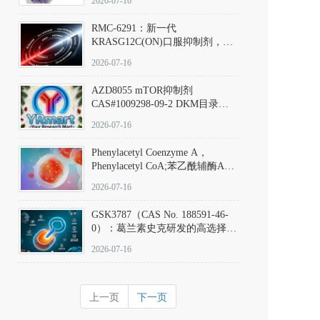
2026-07-16
Hydrochloride实验方法步骤SOP
RMC-6291：新一代
KRASG12C(ON)口服抑制剂，
RMC-6291
2026-07-16
(Elironrasib)CAS#2641998-63-0
AZD8055 mTOR抑制剂
CAS#1009298-09-2 DKM目录号
D801555：一种强效双靶向mTOR
2026-07-16
激酶抑制剂的深度剖析
Phenylacetyl Coenzyme A，
Phenylacetyl CoA;苯乙酰辅酶A
CAS#7532-39-0 目录号D944626
2026-07-16
GSK3787（CAS No. 188591-46-
0）：葛兰素史克研发的高选择
性、不可逆共价PPARδ特异性拮
2026-07-16
抗剂，被广泛视为研究PPARδ核
受体生理功能、信号通路验证及
靶点药理机制的金标准化学探
上一页
下一页
针。