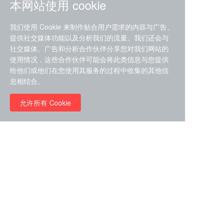
本网站使用 cookie
我们使用 Cookie 来制作贴合用户需求的内容与广告、
提供社交媒体功能以及分析我们的流量。我们还会与
社交媒体、广告和分析合作伙伴分享您对我们网站的
ZDZ-553， compound 22a，
使用情况，这些合作伙伴可能会将此类信息与您提供
STAT1抑制剂 目录号
给他们或他们在您使用其服务的过程中收集的其他信
RMC-6291 (Elironrasib)
D9181792
息相结合。
（CAS#2641998-63-0 目录
号D8001606）
允许所有 Cookie
￥8960.00
￥2580.00