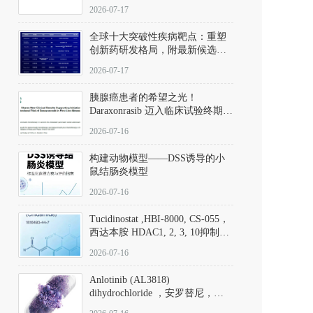
性。
172889-27-9）｜货号 D807008｜
2026-07-17
应用指南
全球十大突破性疾病靶点：重塑
创新药研发格局，附最新候选分
子清单
2026-07-17
胰腺癌患者的希望之光！
Daraxonrasib 迈入临床试验终期阶
段
2026-07-16
构建动物模型——DSS诱导的小
鼠结肠炎模型
2026-07-16
Tucidinostat ,HBI-8000, CS-055，
西达本胺 HDAC1, 2, 3, 10抑制剂
(CAS#1616493-44-7 目录号
2026-07-16
D808567) - DKM活性分子
Anlotinib (AL3818)
dihydrochloride ，安罗替尼，
ALTN、 Anlotinib、 Anlotinib