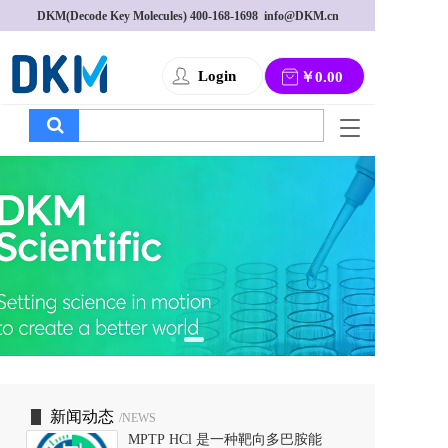
DKM(Decode Key Molecules) 
400-168-1698
  info@DKM.cn
Login
￥0.00
T
o
g
g
l
e
n
a
v
i
g
a
t
i
o
新闻动态
/NEWS
n
MPTP HCl 是一种靶向多巴胺能