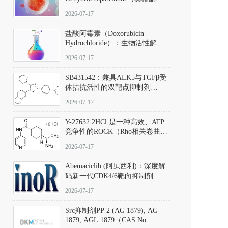
椿苦酮），CAS No. 981-15-7，
2026-07-17
DKM货号 D806885
盐酸阿霉素（Doxorubicin
Hydrochloride）：生物活性解
析、实验操作指南与溶液配制规
2026-07-17
范
SB431542：兼具ALK5与TGFβ受
体拮抗活性的双靶点抑制剂
（CAS号：301836-41-9；货号：
2026-07-17
D801067）
Y-27632 2HCl 是一种高效、ATP
竞争性的ROCK（Rho相关卷曲螺
旋蛋白激酶）选择性抑制剂，可
2026-07-17
同等抑制ROCK1与ROCK2；其通
过精准嵌入激酶的ATP结合位点
Abemaciclib (阿贝西利)：深度解
发挥抑制作用，对ROCK1和
码新一代CDK4/6靶向抑制剂
ROCK2的解离常数（Ki）分别为
140 nM和300 nM；在众多丝氨酸/
2026-07-17
苏氨酸激酶（如PKC、MLCK）
中，其靶向ROCK的选择性超过
Src抑制剂PP 2 (AG 1879), AG
200倍，凸显出优异的分子特异
1879, AGL 1879（CAS No.