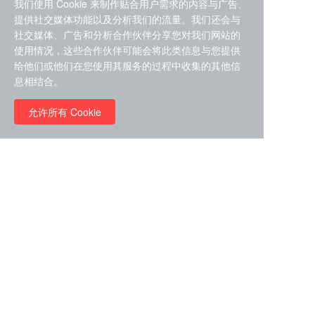
我们使用 Cookie 来制作贴合用户需求的内容与广告、
提供社交媒体功能以及分析我们的流量。我们还会与
社交媒体、广告和分析合作伙伴分享您对我们网站的
使用情况，这些合作伙伴可能会将此类信息与您提供
给他们或他们在您使用其服务的过程中收集的其他信
ZDZ-553， compound 22a，
息相结合。
STAT1抑制剂 目录号
RMC-6291 (Elironrasib)
D9181792
（CAS#2641998-63-0 目录
允许所有 Cookie
号D8001606）
￥8960.00
￥2580.00