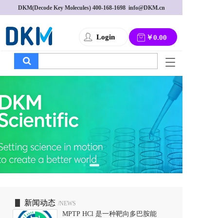
DKM(Decode Key Molecules) 
400-168-1698
  info@DKM.cn
Login
￥0.00
T
o
g
g
l
e
n
a
v
i
g
a
t
i
o
新闻动态
/NEWS
n
MPTP HCl 是一种靶向多巴胺能