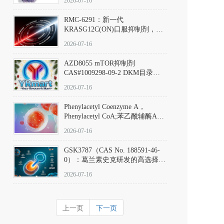
2026-07-16
Hydrochloride实验方法步骤SOP
RMC-6291：新一代
KRASG12C(ON)口服抑制剂，
RMC-6291
2026-07-16
(Elironrasib)CAS#2641998-63-0
AZD8055 mTOR抑制剂
CAS#1009298-09-2 DKM目录号
D801555：一种强效双靶向mTOR
2026-07-16
激酶抑制剂的深度剖析
Phenylacetyl Coenzyme A，
Phenylacetyl CoA;苯乙酰辅酶A
CAS#7532-39-0 目录号D944626
2026-07-16
GSK3787（CAS No. 188591-46-
0）：葛兰素史克研发的高选择
性、不可逆共价PPARδ特异性拮
2026-07-16
抗剂，被广泛视为研究PPARδ核
受体生理功能、信号通路验证及
靶点药理机制的金标准化学探
上一页
下一页
针。