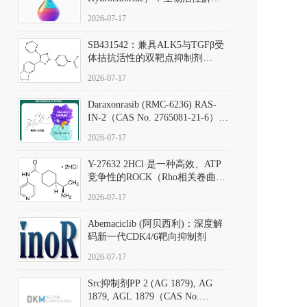
析、实验操作指南与溶液配制规
2026-07-17
范
SB431542：兼具ALK5与TGFβ受
体拮抗活性的双靶点抑制剂
（CAS号：301836-41-9；货号：
2026-07-17
D801067）
Daraxonrasib (RMC-6236) RAS-
IN-2（CAS No. 2765081-21-6）：
体外与体内药理学评价方法，靶
2026-07-17
向KRAS/NRAS/HRAS的广谱RAS
抑制剂
Y-27632 2HCl 是一种高效、ATP
竞争性的ROCK（Rho相关卷曲螺
旋蛋白激酶）选择性抑制剂，可
2026-07-17
同等抑制ROCK1与ROCK2；其通
过精准嵌入激酶的ATP结合位点
Abemaciclib (阿贝西利)：深度解
发挥抑制作用，对ROCK1和
码新一代CDK4/6靶向抑制剂
ROCK2的解离常数（Ki）分别为
140 nM和300 nM；在众多丝氨酸/
2026-07-17
苏氨酸激酶（如PKC、MLCK）
中，其靶向ROCK的选择性超过
Src抑制剂PP 2 (AG 1879), AG
200倍，凸显出优异的分子特异
1879, AGL 1879（CAS No.