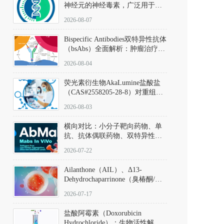
神经元的神经毒素，广泛用于构
建帕金森病动物模型。该化合物
2026-08-07
以盐酸盐形式存在，可触发线粒
体介导的神经元凋亡。其经典应
Bispecific Antibodies双特异性抗体
用即为选择性损毁中脑黑质致密
（bsAbs）全面解析：肿瘤治疗的
部多巴胺能神经元，从而可靠模
突破性进展及获批药物全景
拟帕金森病的核心病理与行为表
2026-08-04
型。
荧光素衍生物AkaLumine盐酸盐
（CAS#2558205-28-8）对重组萤
火虫荧光素酶（Fluc）的米氏常
2026-08-03
数（Km）为2.06 μM；其近红外
发光特性赋予优异的组织穿透能
横向对比：小分子靶向药物、单
力，大幅增强成像信噪比，从而
抗、抗体偶联药物、双特异性抗
实现活体动物模型中极低给药剂
体与CAR-T细胞治疗的技术特征
量下的高灵敏度、非侵入式生物
2026-07-22
及应用瓶颈
发光动态追踪。
Ailanthone（AIL）、Δ13-
Dehydrochaparrinone（臭椿酮/臭
椿苦酮），CAS No. 981-15-7，
2026-07-17
DKM货号 D806885
盐酸阿霉素（Doxorubicin
Hydrochloride）：生物活性解