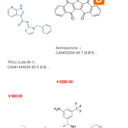
Seriniquinone（
CAS#22200-69-7 目录号
D940363）
TRULI (Lats-IN-1)
CAS#1424635-83-5 目录号
D801061
￥2280.00
￥580.00