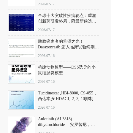
性。
172889-27-9）｜货号 D807008｜
2026-07-17
应用指南
全球十大突破性疾病靶点：重塑
创新药研发格局，附最新候选分
子清单
2026-07-17
胰腺癌患者的希望之光！
Daraxonrasib 迈入临床试验终期阶
段
2026-07-16
构建动物模型——DSS诱导的小
鼠结肠炎模型
2026-07-16
Tucidinostat ,HBI-8000, CS-055，
西达本胺 HDAC1, 2, 3, 10抑制剂
(CAS#1616493-44-7 目录号
2026-07-16
D808567) - DKM活性分子
Anlotinib (AL3818)
dihydrochloride ，安罗替尼，
ALTN、 Anlotinib、 Anlotinib