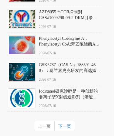
2026-07-16
(Elironrasib)CAS#2641998-63-0
AZD8055 mTOR抑制剂
CAS#1009298-09-2 DKM目录号
D801555：一种强效双靶向mTOR
2026-07-16
激酶抑制剂的深度剖析
Phenylacetyl Coenzyme A，
Phenylacetyl CoA;苯乙酰辅酶A
CAS#7532-39-0 目录号D944626
2026-07-16
GSK3787（CAS No. 188591-46-
0）：葛兰素史克研发的高选择
性、不可逆共价PPARδ特异性拮
2026-07-16
抗剂，被广泛视为研究PPARδ核
受体生理功能、信号通路验证及
Iodixanol碘克沙醇是一种创新的
靶点药理机制的金标准化学探
非离子型X射线造影剂（渗透压
针。
290 mOsm/kg），也是目前唯一
2026-07-16
在血管内给药时与血浆等渗的临
床可用造影剂。Iodixanol其CAS
号为92339-11-2
上一页
下一页