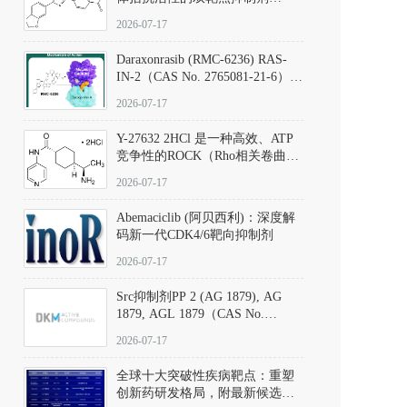
（CAS号：301836-41-9；货号：
2026-07-17
D801067）
Daraxonrasib (RMC-6236) RAS-
IN-2（CAS No. 2765081-21-6）：
体外与体内药理学评价方法，靶
2026-07-17
向KRAS/NRAS/HRAS的广谱RAS
抑制剂
Y-27632 2HCl 是一种高效、ATP
竞争性的ROCK（Rho相关卷曲螺
旋蛋白激酶）选择性抑制剂，可
2026-07-17
同等抑制ROCK1与ROCK2；其通
过精准嵌入激酶的ATP结合位点
Abemaciclib (阿贝西利)：深度解
发挥抑制作用，对ROCK1和
码新一代CDK4/6靶向抑制剂
ROCK2的解离常数（Ki）分别为
140 nM和300 nM；在众多丝氨酸/
2026-07-17
苏氨酸激酶（如PKC、MLCK）
中，其靶向ROCK的选择性超过
Src抑制剂PP 2 (AG 1879), AG
200倍，凸显出优异的分子特异
1879, AGL 1879（CAS No.
性。
172889-27-9）｜货号 D807008｜
2026-07-17
应用指南
全球十大突破性疾病靶点：重塑
创新药研发格局，附最新候选分