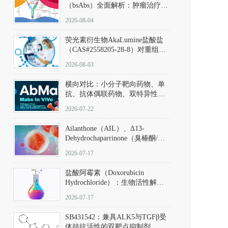
（bsAbs）全面解析：肿瘤治疗的
突破性进展及获批药物全景
2026-08-04
荧光素衍生物AkaLumine盐酸盐
（CAS#2558205-28-8）对重组萤
火虫荧光素酶（Fluc）的米氏常
2026-08-03
数（Km）为2.06 μM；其近红外
发光特性赋予优异的组织穿透能
横向对比：小分子靶向药物、单
力，大幅增强成像信噪比，从而
抗、抗体偶联药物、双特异性抗
实现活体动物模型中极低给药剂
体与CAR-T细胞治疗的技术特征
量下的高灵敏度、非侵入式生物
2026-07-22
及应用瓶颈
发光动态追踪。
Ailanthone（AIL）、Δ13-
Dehydrochaparrinone（臭椿酮/臭
椿苦酮），CAS No. 981-15-7，
2026-07-17
DKM货号 D806885
盐酸阿霉素（Doxorubicin
Hydrochloride）：生物活性解
析、实验操作指南与溶液配制规
2026-07-17
范
SB431542：兼具ALK5与TGFβ受
体拮抗活性的双靶点抑制剂