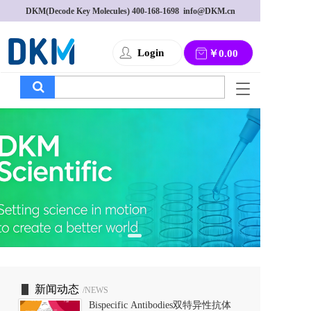
DKM(Decode Key Molecules) 
400-168-1698
  info@DKM.cn
Login
￥0.00
T
o
g
g
l
e
n
a
v
i
g
a
t
i
o
新闻动态
/NEWS
n
Bispecific Antibodies双特异性抗体