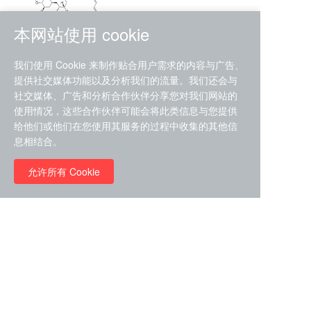
本网站使用 cookie
RMC-4630 (SHP2-IN-7)
我们使用 Cookie 来制作贴合用户需求的内容与广告、
（CAS#2172652-48-9 目录
提供社交媒体功能以及分析我们的流量。我们还会与
号D9063487）
社交媒体、广告和分析合作伙伴分享您对我们网站的
RMC-6272（ Cas
No.:2382769-46-0 目录号
使用情况，这些合作伙伴可能会将此类信息与您提供
D9036531）
给他们或他们在您使用其服务的过程中收集的其他信
￥1850.00
息相结合。
允许所有 Cookie
￥11680.00