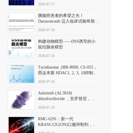
子清单
2026-07-17
胰腺癌患者的希望之光！
Daraxonrasib 迈入临床试验终期阶
段
2026-07-16
构建动物模型——DSS诱导的小
鼠结肠炎模型
2026-07-16
Tucidinostat ,HBI-8000, CS-055，
西达本胺 HDAC1, 2, 3, 10抑制剂
(CAS#1616493-44-7 目录号
2026-07-16
D808567) - DKM活性分子
Anlotinib (AL3818)
dihydrochloride ，安罗替尼，
ALTN、 Anlotinib、 Anlotinib
2026-07-16
Hydrochloride实验方法步骤SOP
RMC-6291：新一代
KRASG12C(ON)口服抑制剂，
RMC-6291