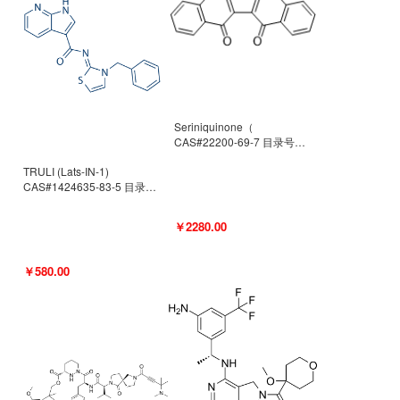
Seriniquinone（
CAS#22200-69-7 目录号
D940363）
TRULI (Lats-IN-1)
CAS#1424635-83-5 目录号
D801061
￥2280.00
￥580.00