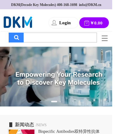
DKM(Decode Key Molecules) 
400-168-1698
  info@DKM.cn
Login
￥0.00
T
o
g
g
l
e
n
a
v
i
g
a
t
i
o
新闻动态
/NEWS
n
Bispecific Antibodies双特异性抗体