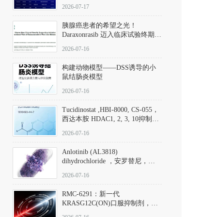
子清单
2026-07-17
胰腺癌患者的希望之光！
Daraxonrasib 迈入临床试验终期阶
段
2026-07-16
构建动物模型——DSS诱导的小
鼠结肠炎模型
2026-07-16
Tucidinostat ,HBI-8000, CS-055，
西达本胺 HDAC1, 2, 3, 10抑制剂
(CAS#1616493-44-7 目录号
2026-07-16
D808567) - DKM活性分子
Anlotinib (AL3818)
dihydrochloride ，安罗替尼，
ALTN、 Anlotinib、 Anlotinib
2026-07-16
Hydrochloride实验方法步骤SOP
RMC-6291：新一代
KRASG12C(ON)口服抑制剂，
RMC-6291