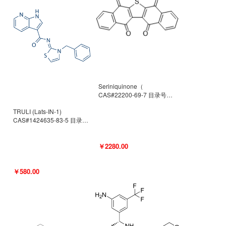
Seriniquinone（
CAS#22200-69-7 目录号
D940363）
TRULI (Lats-IN-1)
CAS#1424635-83-5 目录号
D801061
￥2280.00
￥580.00