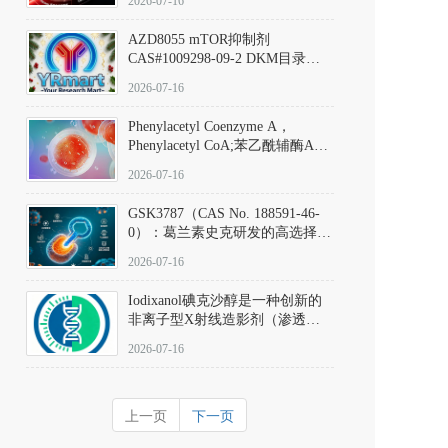
2026-07-16
(Elironrasib)CAS#2641998-63-0
AZD8055 mTOR抑制剂
CAS#1009298-09-2 DKM目录号
D801555：一种强效双靶向mTOR
2026-07-16
激酶抑制剂的深度剖析
Phenylacetyl Coenzyme A，
Phenylacetyl CoA;苯乙酰辅酶A
CAS#7532-39-0 目录号D944626
2026-07-16
GSK3787（CAS No. 188591-46-
0）：葛兰素史克研发的高选择
性、不可逆共价PPARδ特异性拮
2026-07-16
抗剂，被广泛视为研究PPARδ核
受体生理功能、信号通路验证及
Iodixanol碘克沙醇是一种创新的
靶点药理机制的金标准化学探
非离子型X射线造影剂（渗透压
针。
290 mOsm/kg），也是目前唯一
2026-07-16
在血管内给药时与血浆等渗的临
床可用造影剂。Iodixanol其CAS
号为92339-11-2
上一页
下一页