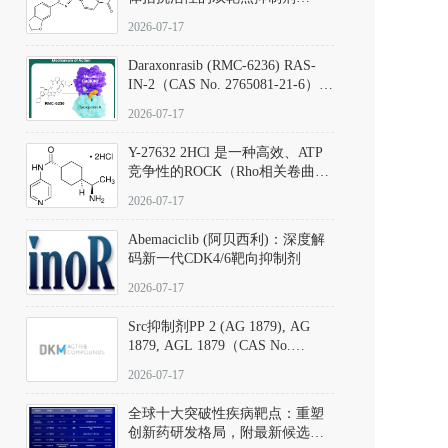
（CAS号：301836-41-9；货号：
2026-07-17
D801067）
Daraxonrasib (RMC-6236) RAS-
IN-2（CAS No. 2765081-21-6）：
体外与体内药理学评价方法，靶
2026-07-17
向KRAS/NRAS/HRAS的广谱RAS
抑制剂
Y-27632 2HCl 是一种高效、ATP
竞争性的ROCK（Rho相关卷曲螺
旋蛋白激酶）选择性抑制剂，可
2026-07-17
同等抑制ROCK1与ROCK2；其通
过精准嵌入激酶的ATP结合位点
Abemaciclib (阿贝西利)：深度解
发挥抑制作用，对ROCK1和
码新一代CDK4/6靶向抑制剂
ROCK2的解离常数（Ki）分别为
140 nM和300 nM；在众多丝氨酸/
2026-07-17
苏氨酸激酶（如PKC、MLCK）
中，其靶向ROCK的选择性超过
Src抑制剂PP 2 (AG 1879), AG
200倍，凸显出优异的分子特异
1879, AGL 1879（CAS No.
性。
172889-27-9）｜货号 D807008｜
2026-07-17
应用指南
全球十大突破性疾病靶点：重塑
创新药研发格局，附最新候选分