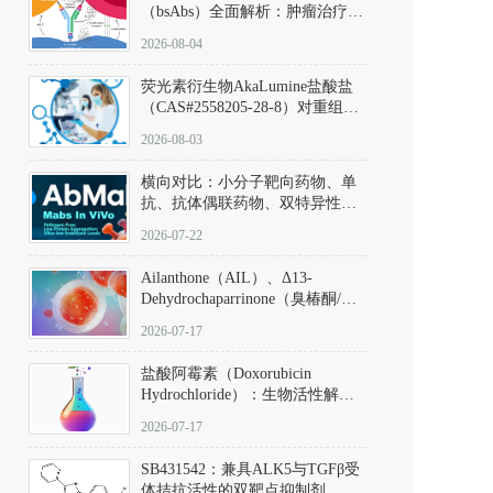
（bsAbs）全面解析：肿瘤治疗的
突破性进展及获批药物全景
2026-08-04
荧光素衍生物AkaLumine盐酸盐
（CAS#2558205-28-8）对重组萤
火虫荧光素酶（Fluc）的米氏常
2026-08-03
数（Km）为2.06 μM；其近红外
发光特性赋予优异的组织穿透能
横向对比：小分子靶向药物、单
力，大幅增强成像信噪比，从而
抗、抗体偶联药物、双特异性抗
实现活体动物模型中极低给药剂
体与CAR-T细胞治疗的技术特征
量下的高灵敏度、非侵入式生物
2026-07-22
及应用瓶颈
发光动态追踪。
Ailanthone（AIL）、Δ13-
Dehydrochaparrinone（臭椿酮/臭
椿苦酮），CAS No. 981-15-7，
2026-07-17
DKM货号 D806885
盐酸阿霉素（Doxorubicin
Hydrochloride）：生物活性解
析、实验操作指南与溶液配制规
2026-07-17
范
SB431542：兼具ALK5与TGFβ受
体拮抗活性的双靶点抑制剂