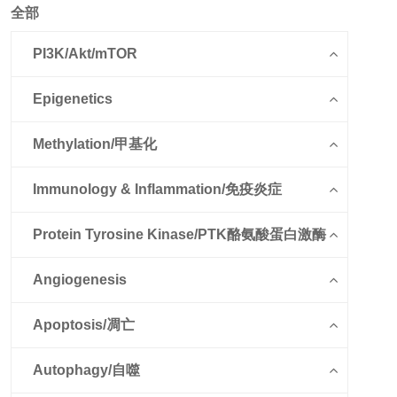
全部
PI3K/Akt/mTOR
Epigenetics
Methylation/甲基化
Immunology & Inflammation/免疫炎症
Protein Tyrosine Kinase/PTK酪氨酸蛋白激酶
Angiogenesis
Apoptosis/凋亡
Autophagy/自噬