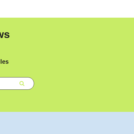
ws
les