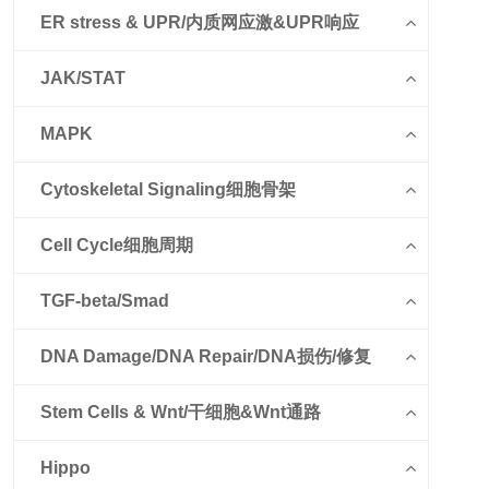
ER stress & UPR/内质网应激&UPR响应
JAK/STAT
MAPK
Cytoskeletal Signaling细胞骨架
Cell Cycle细胞周期
TGF-beta/Smad
DNA Damage/DNA Repair/DNA损伤/修复
Stem Cells & Wnt/干细胞&Wnt通路
Hippo