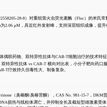
S#2558205-28-8）对重组萤火虫荧光素酶（Fluc）的
实现活体动物模型中极低给药剂量下的高灵敏度、非侵入
，Km为2.06 μM，具近红外发射峰，支持深层组织成像
8
体偶联药物、双特异性抗体与CAR-T细胞治疗的技术特
DC vs 双特异性抗体 vs CAR-T 横向对比表，小分子
R-T疗效持久但毒性大、制备复杂。
1
aparrinone（臭椿酮/臭椿苦酮），CAS No. 981-15-7，DKM货
伤与线粒体凋亡，并抑制全长及截短型雄激素受体。Ailanthone (