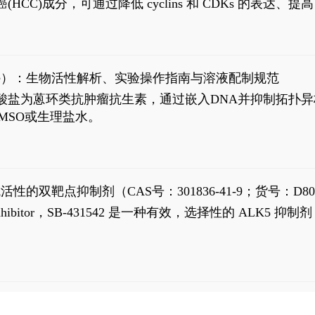
过抗肝癌(HCC)成分，可通过降低 cyclins 和 CDKs 的表达、提
R 通路的激活。Ailanthone 可在Huh7细胞中诱导线粒体介导
-FL)和组成型活性截断AR剪接变体(AR-Vs, AR1-651)的抑制剂
chloride）：生物活性解析、实验操作指南与溶液配制规范
n) HCl阿霉素盐酸盐为蒽环类抗肿瘤抗生素，通过嵌入DNA并抑
MSO或生理盐水。
抗活性的双靶点抑制剂（CAS号：301836-41-9；货号：D80
 Receptor inhibitor，SB-431542 是一种有效，选择性的 A