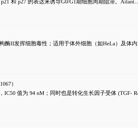
高 p21 和 p27 的表达来诱导G0/G1期细胞周期阻滞。Ailanth
、涉及 PI3K/AKT 信号通路的细胞凋亡。Ailanthone 也
，对应的IC50值分别为69 nM和309 nM。
制拓扑异构酶II发挥细胞毒性；适用于体外细胞（如HeLa）及体内
1067）
LK5 抑制剂，IC50 值为 94 nM；同时也是转化生长因子受体 (TGF- R