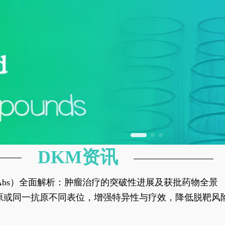
DKM资讯
异性抗体（bsAbs）全面解析：肿瘤治疗的突破性进展及获批药物全景
种抗原或同一抗原不同表位，增强特异性与疗效，降低脱靶