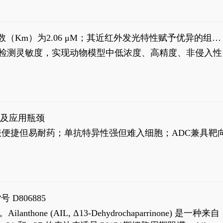
米氏常数（Km）为2.06 μM；其近红外发光特性赋予优异的组织
式生物发光动态追踪。
，提升检测灵敏度，实现动物模型中低浓度、高精度、非侵入性
征及应用瓶颈
靶向药口服便捷但易耐药；单抗特异性强但难入细胞；ADC兼具靶
号 D806885
AIL, Δ13-Dehydrochaparrinone) 是一种来自