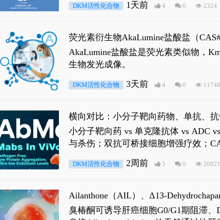
1天前
DKM活性化合物
4
0
2324
荧光素衍生物AkaLumine盐酸盐（CA
穿透能力，大幅增强成像信噪比，从而
AkaLumine盐酸盐是荧光素类似物
生物发光成像。
3天前
DKM活性化合物
4
0
1174
横向对比：小分子靶向药物、单抗、抗
小分子靶向药 vs 单克隆抗体 vs A
与杀伤；双抗可桥接细胞增强疗效；CA
2周前
DKM活性化合物
5
0
2082
Ailanthone（AIL）、Δ13-Dehydroch
臭椿酮可诱导肝癌细胞G0/G1期阻滞、DNA损