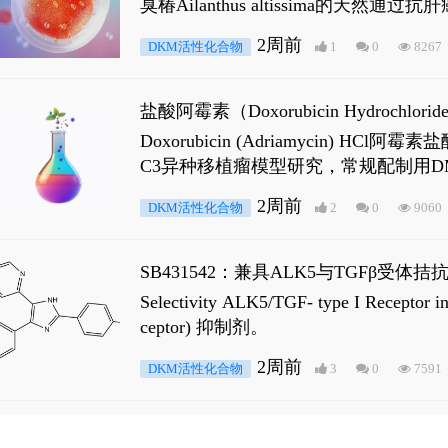
臭椿Ailanthus altissima的天然通
ne 可触发DNA损伤，其特征为 ATM/AT
2周前
DKM活性化合物
1
0
8267
是全长 Androgen Receptor (AR
盐酸阿霉素（Doxorubicin Hydro
Doxorubicin (Adriamyci
C3异种移植瘤模型研究，常规配制用D
2周前
DKM活性化合物
2
0
9060
SB431542：兼具ALK5与TGFβ受体拮
Selectivity ALK5/TGF- type I
ceptor) 抑制剂。
2周前
DKM活性化合物
3
0
7591