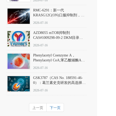
2026-07-16
Hydrochloride实验方法步骤SOP
RMC-6291：新一代
KRASG12C(ON)口服抑制剂，
RMC-6291
2026-07-16
(Elironrasib)CAS#2641998-63-0
AZD8055 mTOR抑制剂
CAS#1009298-09-2 DKM目录号
D801555：一种强效双靶向mTOR
2026-07-16
激酶抑制剂的深度剖析
Phenylacetyl Coenzyme A，
Phenylacetyl CoA;苯乙酰辅酶A
CAS#7532-39-0 目录号D944626
2026-07-16
GSK3787（CAS No. 188591-46-
0）：葛兰素史克研发的高选择
性、不可逆共价PPARδ特异性拮
2026-07-16
抗剂，被广泛视为研究PPARδ核
受体生理功能、信号通路验证及
靶点药理机制的金标准化学探
上一页
下一页
针。