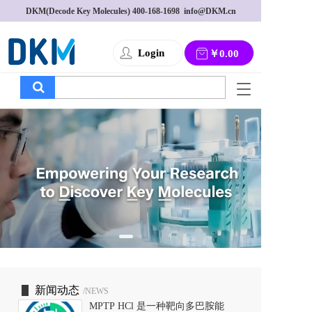
DKM(Decode Key Molecules) 
400-168-1698
  info@DKM.cn
Login
￥0.00
T
o
g
g
l
e
n
a
v
i
g
a
t
i
o
新闻动态
/NEWS
n
MPTP HCl 是一种靶向多巴胺能