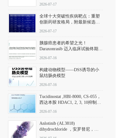
性。
172889-27-9）｜货号 D807008｜
2026-07-17
应用指南
全球十大突破性疾病靶点：重塑
创新药研发格局，附最新候选分
子清单
2026-07-17
胰腺癌患者的希望之光！
Daraxonrasib 迈入临床试验终期阶
段
2026-07-16
构建动物模型——DSS诱导的小
鼠结肠炎模型
2026-07-16
Tucidinostat ,HBI-8000, CS-055，
西达本胺 HDAC1, 2, 3, 10抑制剂
(CAS#1616493-44-7 目录号
2026-07-16
D808567) - DKM活性分子
Anlotinib (AL3818)
dihydrochloride ，安罗替尼，
ALTN、 Anlotinib、 Anlotinib