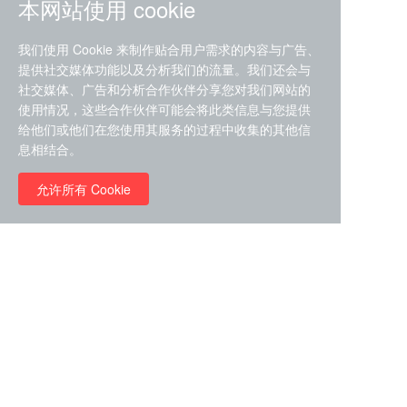
本网站使用 cookie
我们使用 Cookie 来制作贴合用户需求的内容与广告、
提供社交媒体功能以及分析我们的流量。我们还会与
社交媒体、广告和分析合作伙伴分享您对我们网站的
ZDZ-553， compound 22a，
使用情况，这些合作伙伴可能会将此类信息与您提供
STAT1抑制剂 目录号
给他们或他们在您使用其服务的过程中收集的其他信
RMC-6291 (Elironrasib)
D9181792
息相结合。
（CAS#2641998-63-0 目录
号D8001606）
允许所有 Cookie
￥8960.00
￥2580.00