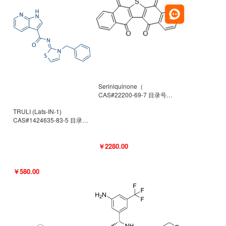
Seriniquinone（
CAS#22200-69-7 目录号
D940363）
TRULI (Lats-IN-1)
CAS#1424635-83-5 目录号
D801061
￥2280.00
￥580.00