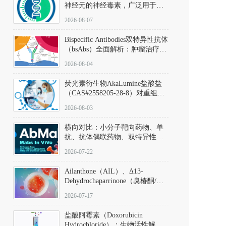
神经元的神经毒素，广泛用于构
建帕金森病动物模型。该化合物
2026-08-07
以盐酸盐形式存在，可触发线粒
体介导的神经元凋亡。其经典应
Bispecific Antibodies双特异性抗体
用即为选择性损毁中脑黑质致密
（bsAbs）全面解析：肿瘤治疗的
部多巴胺能神经元，从而可靠模
突破性进展及获批药物全景
拟帕金森病的核心病理与行为表
2026-08-04
型。
荧光素衍生物AkaLumine盐酸盐
（CAS#2558205-28-8）对重组萤
火虫荧光素酶（Fluc）的米氏常
2026-08-03
数（Km）为2.06 μM；其近红外
发光特性赋予优异的组织穿透能
横向对比：小分子靶向药物、单
力，大幅增强成像信噪比，从而
抗、抗体偶联药物、双特异性抗
实现活体动物模型中极低给药剂
体与CAR-T细胞治疗的技术特征
量下的高灵敏度、非侵入式生物
2026-07-22
及应用瓶颈
发光动态追踪。
Ailanthone（AIL）、Δ13-
Dehydrochaparrinone（臭椿酮/臭
椿苦酮），CAS No. 981-15-7，
2026-07-17
DKM货号 D806885
盐酸阿霉素（Doxorubicin
Hydrochloride）：生物活性解