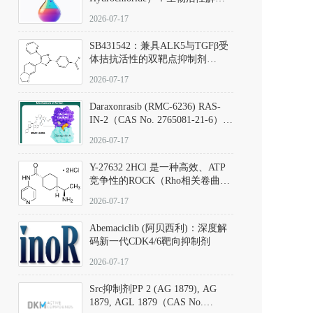
析、实验操作指南与溶液配制规
2026-07-17
范
SB431542：兼具ALK5与TGFβ受
体拮抗活性的双靶点抑制剂
（CAS号：301836-41-9；货号：
2026-07-17
D801067）
Daraxonrasib (RMC-6236) RAS-
IN-2（CAS No. 2765081-21-6）：
体外与体内药理学评价方法，靶
2026-07-17
向KRAS/NRAS/HRAS的广谱RAS
抑制剂
Y-27632 2HCl 是一种高效、ATP
竞争性的ROCK（Rho相关卷曲螺
旋蛋白激酶）选择性抑制剂，可
2026-07-17
同等抑制ROCK1与ROCK2；其通
过精准嵌入激酶的ATP结合位点
Abemaciclib (阿贝西利)：深度解
发挥抑制作用，对ROCK1和
码新一代CDK4/6靶向抑制剂
ROCK2的解离常数（Ki）分别为
140 nM和300 nM；在众多丝氨酸/
2026-07-17
苏氨酸激酶（如PKC、MLCK）
中，其靶向ROCK的选择性超过
Src抑制剂PP 2 (AG 1879), AG
200倍，凸显出优异的分子特异
1879, AGL 1879（CAS No.