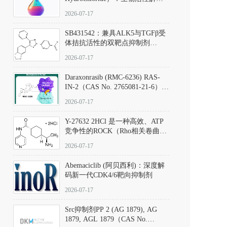
析、实验操作指南与溶液配制规
2026-07-17
范
SB431542：兼具ALK5与TGFβ受
体拮抗活性的双靶点抑制剂
（CAS号：301836-41-9；货号：
2026-07-17
D801067）
Daraxonrasib (RMC-6236) RAS-
IN-2（CAS No. 2765081-21-6）：
体外与体内药理学评价方法，靶
2026-07-17
向KRAS/NRAS/HRAS的广谱RAS
抑制剂
Y-27632 2HCl 是一种高效、ATP
竞争性的ROCK（Rho相关卷曲螺
旋蛋白激酶）选择性抑制剂，可
2026-07-17
同等抑制ROCK1与ROCK2；其通
过精准嵌入激酶的ATP结合位点
Abemaciclib (阿贝西利)：深度解
发挥抑制作用，对ROCK1和
码新一代CDK4/6靶向抑制剂
ROCK2的解离常数（Ki）分别为
140 nM和300 nM；在众多丝氨酸/
2026-07-17
苏氨酸激酶（如PKC、MLCK）
中，其靶向ROCK的选择性超过
Src抑制剂PP 2 (AG 1879), AG
200倍，凸显出优异的分子特异
1879, AGL 1879（CAS No.