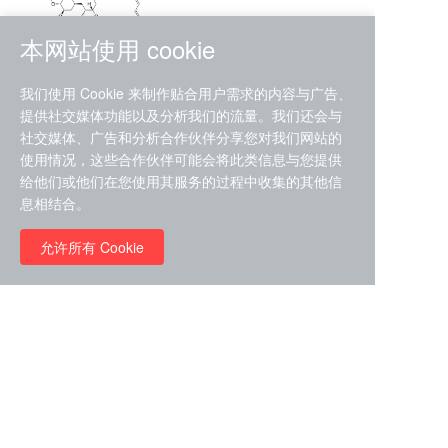
本网站使用 cookie
RMC-4630 (SHP2-IN-7)
我们使用 Cookie 来制作贴合用户需求的内容与广告、
（CAS#2172652-48-9 目录
提供社交媒体功能以及分析我们的流量。我们还会与
号D9063487）
社交媒体、广告和分析合作伙伴分享您对我们网站的
RMC-6272（ Cas
No.:2382769-46-0 目录号
使用情况，这些合作伙伴可能会将此类信息与您提供
D9036531）
给他们或他们在您使用其服务的过程中收集的其他信
￥1850.00
息相结合。
允许所有 Cookie
￥11680.00