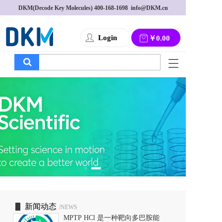
DKM(Decode Key Molecules) 
400-168-1698
  info@DKM.cn
Login
￥0.00
T
o
g
g
l
e
n
a
v
i
g
a
t
i
o
新闻动态
/NEWS
n
MPTP HCl 是一种靶向多巴胺能