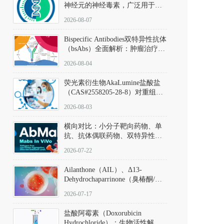
神经元的神经毒素，广泛用于构
建帕金森病动物模型。该化合物
2026-08-07
以盐酸盐形式存在，可触发线粒
体介导的神经元凋亡。其经典应
Bispecific Antibodies双特异性抗体
用即为选择性损毁中脑黑质致密
（bsAbs）全面解析：肿瘤治疗的
部多巴胺能神经元，从而可靠模
突破性进展及获批药物全景
拟帕金森病的核心病理与行为表
2026-08-04
型。
荧光素衍生物AkaLumine盐酸盐
（CAS#2558205-28-8）对重组萤
火虫荧光素酶（Fluc）的米氏常
2026-08-03
数（Km）为2.06 μM；其近红外
发光特性赋予优异的组织穿透能
横向对比：小分子靶向药物、单
力，大幅增强成像信噪比，从而
抗、抗体偶联药物、双特异性抗
实现活体动物模型中极低给药剂
体与CAR-T细胞治疗的技术特征
量下的高灵敏度、非侵入式生物
2026-07-22
及应用瓶颈
发光动态追踪。
Ailanthone（AIL）、Δ13-
Dehydrochaparrinone（臭椿酮/臭
椿苦酮），CAS No. 981-15-7，
2026-07-17
DKM货号 D806885
盐酸阿霉素（Doxorubicin
Hydrochloride）：生物活性解