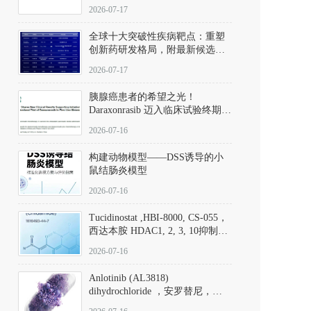
性。
172889-27-9）｜货号 D807008｜
2026-07-17
应用指南
全球十大突破性疾病靶点：重塑
创新药研发格局，附最新候选分
子清单
2026-07-17
胰腺癌患者的希望之光！
Daraxonrasib 迈入临床试验终期阶
段
2026-07-16
构建动物模型——DSS诱导的小
鼠结肠炎模型
2026-07-16
Tucidinostat ,HBI-8000, CS-055，
西达本胺 HDAC1, 2, 3, 10抑制剂
(CAS#1616493-44-7 目录号
2026-07-16
D808567) - DKM活性分子
Anlotinib (AL3818)
dihydrochloride ，安罗替尼，
ALTN、 Anlotinib、 Anlotinib