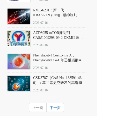
2026-07-16
Hydrochloride实验方法步骤SOP
RMC-6291：新一代
KRASG12C(ON)口服抑制剂，
RMC-6291
2026-07-16
(Elironrasib)CAS#2641998-63-0
AZD8055 mTOR抑制剂
CAS#1009298-09-2 DKM目录号
D801555：一种强效双靶向mTOR
2026-07-16
激酶抑制剂的深度剖析
Phenylacetyl Coenzyme A，
Phenylacetyl CoA;苯乙酰辅酶A
CAS#7532-39-0 目录号D944626
2026-07-16
GSK3787（CAS No. 188591-46-
0）：葛兰素史克研发的高选择
性、不可逆共价PPARδ特异性拮
2026-07-16
抗剂，被广泛视为研究PPARδ核
受体生理功能、信号通路验证及
靶点药理机制的金标准化学探
上一页
下一页
针。