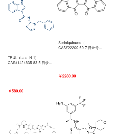
Seriniquinone（
CAS#22200-69-7 目录号
D940363）
TRULI (Lats-IN-1)
CAS#1424635-83-5 目录号
D801061
￥2280.00
￥580.00