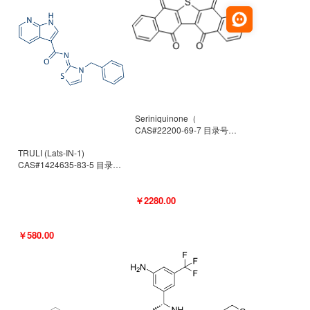
Seriniquinone（
CAS#22200-69-7 目录号
D940363）
TRULI (Lats-IN-1)
CAS#1424635-83-5 目录号
D801061
￥2280.00
￥580.00