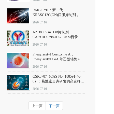
2026-07-16
Hydrochloride实验方法步骤SOP
RMC-6291：新一代
KRASG12C(ON)口服抑制剂，
RMC-6291
2026-07-16
(Elironrasib)CAS#2641998-63-0
AZD8055 mTOR抑制剂
CAS#1009298-09-2 DKM目录号
D801555：一种强效双靶向mTOR
2026-07-16
激酶抑制剂的深度剖析
Phenylacetyl Coenzyme A，
Phenylacetyl CoA;苯乙酰辅酶A
CAS#7532-39-0 目录号D944626
2026-07-16
GSK3787（CAS No. 188591-46-
0）：葛兰素史克研发的高选择
性、不可逆共价PPARδ特异性拮
2026-07-16
抗剂，被广泛视为研究PPARδ核
受体生理功能、信号通路验证及
靶点药理机制的金标准化学探
上一页
下一页
针。