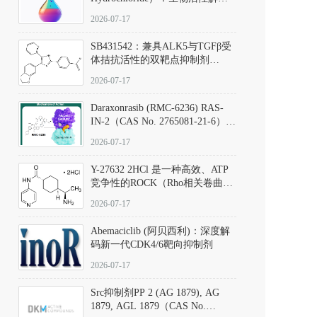
析、实验操作指南与溶液配制规
2026-07-17
范
SB431542：兼具ALK5与TGFβ受
体拮抗活性的双靶点抑制剂
（CAS号：301836-41-9；货号：
2026-07-17
D801067）
Daraxonrasib (RMC-6236) RAS-
IN-2（CAS No. 2765081-21-6）：
体外与体内药理学评价方法，靶
2026-07-17
向KRAS/NRAS/HRAS的广谱RAS
抑制剂
Y-27632 2HCl 是一种高效、ATP
竞争性的ROCK（Rho相关卷曲螺
旋蛋白激酶）选择性抑制剂，可
2026-07-17
同等抑制ROCK1与ROCK2；其通
过精准嵌入激酶的ATP结合位点
Abemaciclib (阿贝西利)：深度解
发挥抑制作用，对ROCK1和
码新一代CDK4/6靶向抑制剂
ROCK2的解离常数（Ki）分别为
140 nM和300 nM；在众多丝氨酸/
2026-07-17
苏氨酸激酶（如PKC、MLCK）
中，其靶向ROCK的选择性超过
Src抑制剂PP 2 (AG 1879), AG
200倍，凸显出优异的分子特异
1879, AGL 1879（CAS No.