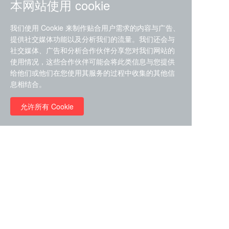
本网站使用 cookie
我们使用 Cookie 来制作贴合用户需求的内容与广告、
提供社交媒体功能以及分析我们的流量。我们还会与
社交媒体、广告和分析合作伙伴分享您对我们网站的
ZDZ-553， compound 22a，
使用情况，这些合作伙伴可能会将此类信息与您提供
STAT1抑制剂 目录号
给他们或他们在您使用其服务的过程中收集的其他信
RMC-6291 (Elironrasib)
D9181792
息相结合。
（CAS#2641998-63-0 目录
号D8001606）
允许所有 Cookie
￥8960.00
￥2580.00