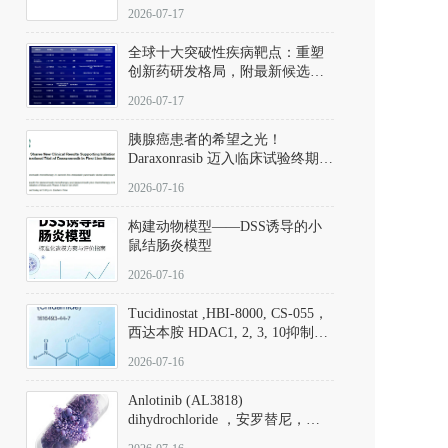
性。
172889-27-9）｜货号 D807008｜
2026-07-17
应用指南
全球十大突破性疾病靶点：重塑
创新药研发格局，附最新候选分
子清单
2026-07-17
胰腺癌患者的希望之光！
Daraxonrasib 迈入临床试验终期阶
段
2026-07-16
构建动物模型——DSS诱导的小
鼠结肠炎模型
2026-07-16
Tucidinostat ,HBI-8000, CS-055，
西达本胺 HDAC1, 2, 3, 10抑制剂
(CAS#1616493-44-7 目录号
2026-07-16
D808567) - DKM活性分子
Anlotinib (AL3818)
dihydrochloride ，安罗替尼，
ALTN、 Anlotinib、 Anlotinib