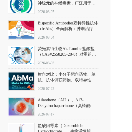
神经元的神经毒素，广泛用于构
建帕金森病动物模型。该化合物
2026-08-07
以盐酸盐形式存在，可触发线粒
体介导的神经元凋亡。其经典应
Bispecific Antibodies双特异性抗体
用即为选择性损毁中脑黑质致密
（bsAbs）全面解析：肿瘤治疗的
部多巴胺能神经元，从而可靠模
突破性进展及获批药物全景
拟帕金森病的核心病理与行为表
2026-08-04
型。
荧光素衍生物AkaLumine盐酸盐
（CAS#2558205-28-8）对重组萤
火虫荧光素酶（Fluc）的米氏常
2026-08-03
数（Km）为2.06 μM；其近红外
发光特性赋予优异的组织穿透能
横向对比：小分子靶向药物、单
力，大幅增强成像信噪比，从而
抗、抗体偶联药物、双特异性抗
实现活体动物模型中极低给药剂
体与CAR-T细胞治疗的技术特征
量下的高灵敏度、非侵入式生物
2026-07-22
及应用瓶颈
发光动态追踪。
Ailanthone（AIL）、Δ13-
Dehydrochaparrinone（臭椿酮/臭
椿苦酮），CAS No. 981-15-7，
2026-07-17
DKM货号 D806885
盐酸阿霉素（Doxorubicin
Hydrochloride）：生物活性解