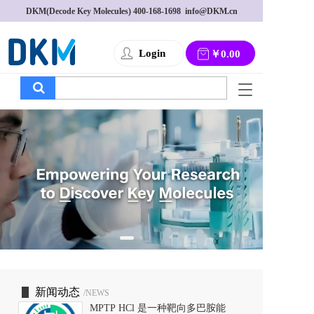
DKM(Decode Key Molecules) 
400-168-1698
  info@DKM.cn
Login
￥0.00
T
o
g
g
l
e
n
a
v
i
g
a
t
i
o
新闻动态
/NEWS
n
MPTP HCl 是一种靶向多巴胺能