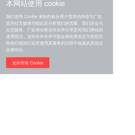
本网站使用 cookie
我们使用 Cookie 来制作贴合用户需求的内容与广告、
提供社交媒体功能以及分析我们的流量。我们还会与
社交媒体、广告和分析合作伙伴分享您对我们网站的
ZDZ-553， compound 22a，
使用情况，这些合作伙伴可能会将此类信息与您提供
STAT1抑制剂 目录号
给他们或他们在您使用其服务的过程中收集的其他信
RMC-6291 (Elironrasib)
D9181792
息相结合。
（CAS#2641998-63-0 目录
号D8001606）
允许所有 Cookie
￥8960.00
￥2580.00