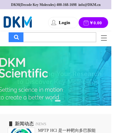
DKM(Decode Key Molecules) 
400-168-1698
  info@DKM.cn
Login
￥0.00
T
o
g
g
l
e
n
a
v
i
g
a
t
i
o
新闻动态
/NEWS
n
MPTP HCl 是一种靶向多巴胺能