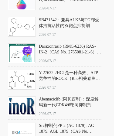
析、实验操作指南与溶液配制规
2026-07-17
范
SB431542：兼具ALK5与TGFβ受
体拮抗活性的双靶点抑制剂
（CAS号：301836-41-9；货号：
2026-07-17
D801067）
Daraxonrasib (RMC-6236) RAS-
IN-2（CAS No. 2765081-21-6）：
体外与体内药理学评价方法，靶
2026-07-17
向KRAS/NRAS/HRAS的广谱RAS
抑制剂
Y-27632 2HCl 是一种高效、ATP
竞争性的ROCK（Rho相关卷曲螺
旋蛋白激酶）选择性抑制剂，可
2026-07-17
同等抑制ROCK1与ROCK2；其通
过精准嵌入激酶的ATP结合位点
Abemaciclib (阿贝西利)：深度解
发挥抑制作用，对ROCK1和
码新一代CDK4/6靶向抑制剂
ROCK2的解离常数（Ki）分别为
140 nM和300 nM；在众多丝氨酸/
2026-07-17
苏氨酸激酶（如PKC、MLCK）
中，其靶向ROCK的选择性超过
Src抑制剂PP 2 (AG 1879), AG
200倍，凸显出优异的分子特异
1879, AGL 1879（CAS No.