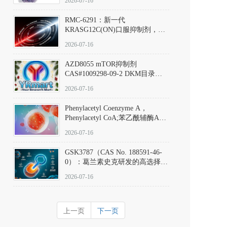
2026-07-16
Hydrochloride实验方法步骤SOP
RMC-6291：新一代
KRASG12C(ON)口服抑制剂，
RMC-6291
2026-07-16
(Elironrasib)CAS#2641998-63-0
AZD8055 mTOR抑制剂
CAS#1009298-09-2 DKM目录号
D801555：一种强效双靶向mTOR
2026-07-16
激酶抑制剂的深度剖析
Phenylacetyl Coenzyme A，
Phenylacetyl CoA;苯乙酰辅酶A
CAS#7532-39-0 目录号D944626
2026-07-16
GSK3787（CAS No. 188591-46-
0）：葛兰素史克研发的高选择
性、不可逆共价PPARδ特异性拮
2026-07-16
抗剂，被广泛视为研究PPARδ核
受体生理功能、信号通路验证及
靶点药理机制的金标准化学探
上一页
下一页
针。