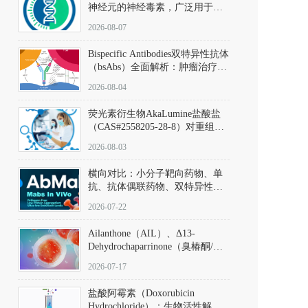
神经元的神经毒素，广泛用于构
建帕金森病动物模型。该化合物
2026-08-07
以盐酸盐形式存在，可触发线粒
体介导的神经元凋亡。其经典应
Bispecific Antibodies双特异性抗体
用即为选择性损毁中脑黑质致密
（bsAbs）全面解析：肿瘤治疗的
部多巴胺能神经元，从而可靠模
突破性进展及获批药物全景
拟帕金森病的核心病理与行为表
2026-08-04
型。
荧光素衍生物AkaLumine盐酸盐
（CAS#2558205-28-8）对重组萤
火虫荧光素酶（Fluc）的米氏常
2026-08-03
数（Km）为2.06 μM；其近红外
发光特性赋予优异的组织穿透能
横向对比：小分子靶向药物、单
力，大幅增强成像信噪比，从而
抗、抗体偶联药物、双特异性抗
实现活体动物模型中极低给药剂
体与CAR-T细胞治疗的技术特征
量下的高灵敏度、非侵入式生物
2026-07-22
及应用瓶颈
发光动态追踪。
Ailanthone（AIL）、Δ13-
Dehydrochaparrinone（臭椿酮/臭
椿苦酮），CAS No. 981-15-7，
2026-07-17
DKM货号 D806885
盐酸阿霉素（Doxorubicin
Hydrochloride）：生物活性解