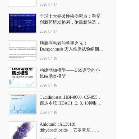
性。
172889-27-9）｜货号 D807008｜
2026-07-17
应用指南
全球十大突破性疾病靶点：重塑
创新药研发格局，附最新候选分
子清单
2026-07-17
胰腺癌患者的希望之光！
Daraxonrasib 迈入临床试验终期阶
段
2026-07-16
构建动物模型——DSS诱导的小
鼠结肠炎模型
2026-07-16
Tucidinostat ,HBI-8000, CS-055，
西达本胺 HDAC1, 2, 3, 10抑制剂
(CAS#1616493-44-7 目录号
2026-07-16
D808567) - DKM活性分子
Anlotinib (AL3818)
dihydrochloride ，安罗替尼，
ALTN、 Anlotinib、 Anlotinib