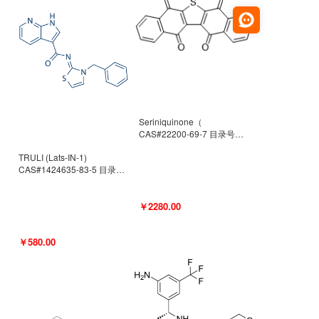
Seriniquinone（
CAS#22200-69-7 目录号
D940363）
TRULI (Lats-IN-1)
CAS#1424635-83-5 目录号
D801061
￥2280.00
￥580.00