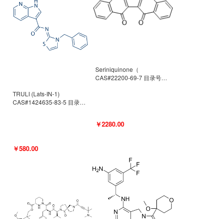
Seriniquinone（
CAS#22200-69-7 目录号
D940363）
TRULI (Lats-IN-1)
CAS#1424635-83-5 目录号
D801061
￥2280.00
￥580.00