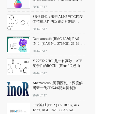
析、实验操作指南与溶液配制规
2026-07-17
范
SB431542：兼具ALK5与TGFβ受
体拮抗活性的双靶点抑制剂
（CAS号：301836-41-9；货号：
2026-07-17
D801067）
Daraxonrasib (RMC-6236) RAS-
IN-2（CAS No. 2765081-21-6）：
体外与体内药理学评价方法，靶
2026-07-17
向KRAS/NRAS/HRAS的广谱RAS
抑制剂
Y-27632 2HCl 是一种高效、ATP
竞争性的ROCK（Rho相关卷曲螺
旋蛋白激酶）选择性抑制剂，可
2026-07-17
同等抑制ROCK1与ROCK2；其通
过精准嵌入激酶的ATP结合位点
Abemaciclib (阿贝西利)：深度解
发挥抑制作用，对ROCK1和
码新一代CDK4/6靶向抑制剂
ROCK2的解离常数（Ki）分别为
140 nM和300 nM；在众多丝氨酸/
2026-07-17
苏氨酸激酶（如PKC、MLCK）
中，其靶向ROCK的选择性超过
Src抑制剂PP 2 (AG 1879), AG
200倍，凸显出优异的分子特异
1879, AGL 1879（CAS No.