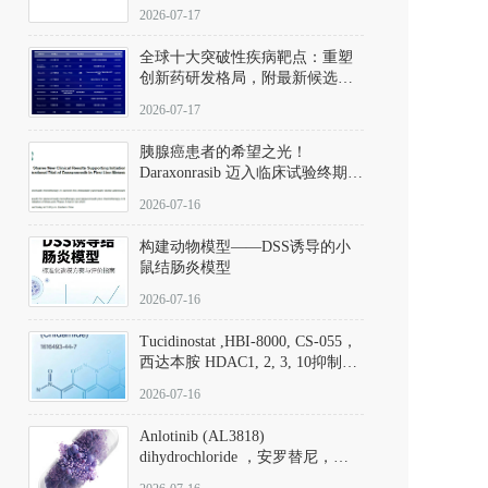
性。
172889-27-9）｜货号 D807008｜
2026-07-17
应用指南
全球十大突破性疾病靶点：重塑
创新药研发格局，附最新候选分
子清单
2026-07-17
胰腺癌患者的希望之光！
Daraxonrasib 迈入临床试验终期阶
段
2026-07-16
构建动物模型——DSS诱导的小
鼠结肠炎模型
2026-07-16
Tucidinostat ,HBI-8000, CS-055，
西达本胺 HDAC1, 2, 3, 10抑制剂
(CAS#1616493-44-7 目录号
2026-07-16
D808567) - DKM活性分子
Anlotinib (AL3818)
dihydrochloride ，安罗替尼，
ALTN、 Anlotinib、 Anlotinib