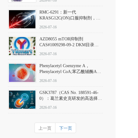
2026-07-16
Hydrochloride实验方法步骤SOP
RMC-6291：新一代
KRASG12C(ON)口服抑制剂，
RMC-6291
2026-07-16
(Elironrasib)CAS#2641998-63-0
AZD8055 mTOR抑制剂
CAS#1009298-09-2 DKM目录号
D801555：一种强效双靶向mTOR
2026-07-16
激酶抑制剂的深度剖析
Phenylacetyl Coenzyme A，
Phenylacetyl CoA;苯乙酰辅酶A
CAS#7532-39-0 目录号D944626
2026-07-16
GSK3787（CAS No. 188591-46-
0）：葛兰素史克研发的高选择
性、不可逆共价PPARδ特异性拮
2026-07-16
抗剂，被广泛视为研究PPARδ核
受体生理功能、信号通路验证及
靶点药理机制的金标准化学探
上一页
下一页
针。