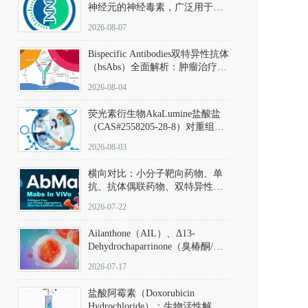
神经元的神经毒素，广泛用于构
建帕金森病动物模型。该化合物
2026-08-07
以盐酸盐形式存在，可触发线粒
体介导的神经元凋亡。其经典应
Bispecific Antibodies双特异性抗体
用即为选择性损毁中脑黑质致密
（bsAbs）全面解析：肿瘤治疗的
部多巴胺能神经元，从而可靠模
突破性进展及获批药物全景
拟帕金森病的核心病理与行为表
2026-08-04
型。
荧光素衍生物AkaLumine盐酸盐
（CAS#2558205-28-8）对重组萤
火虫荧光素酶（Fluc）的米氏常
2026-08-03
数（Km）为2.06 μM；其近红外
发光特性赋予优异的组织穿透能
横向对比：小分子靶向药物、单
力，大幅增强成像信噪比，从而
抗、抗体偶联药物、双特异性抗
实现活体动物模型中极低给药剂
体与CAR-T细胞治疗的技术特征
量下的高灵敏度、非侵入式生物
2026-07-22
及应用瓶颈
发光动态追踪。
Ailanthone（AIL）、Δ13-
Dehydrochaparrinone（臭椿酮/臭
椿苦酮），CAS No. 981-15-7，
2026-07-17
DKM货号 D806885
盐酸阿霉素（Doxorubicin
Hydrochloride）：生物活性解