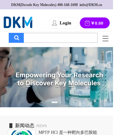
DKM(Decode Key Molecules) 
400-168-1698
  info@DKM.cn
Login
￥0.00
T
o
g
g
l
e
n
a
v
i
g
a
t
i
o
新闻动态
/NEWS
n
MPTP HCl 是一种靶向多巴胺能