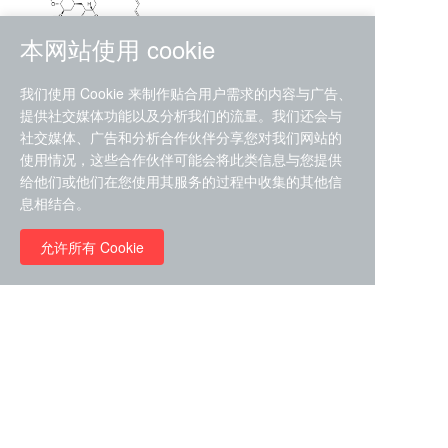
本网站使用 cookie
RMC-4630 (SHP2-IN-7)
我们使用 Cookie 来制作贴合用户需求的内容与广告、
（CAS#2172652-48-9 目录
提供社交媒体功能以及分析我们的流量。我们还会与
号D9063487）
社交媒体、广告和分析合作伙伴分享您对我们网站的
RMC-6272（ Cas
No.:2382769-46-0 目录号
使用情况，这些合作伙伴可能会将此类信息与您提供
D9036531）
给他们或他们在您使用其服务的过程中收集的其他信
￥1850.00
息相结合。
允许所有 Cookie
￥11680.00