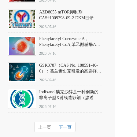
2026-07-16
(Elironrasib)CAS#2641998-63-0
AZD8055 mTOR抑制剂
CAS#1009298-09-2 DKM目录号
D801555：一种强效双靶向mTOR
2026-07-16
激酶抑制剂的深度剖析
Phenylacetyl Coenzyme A，
Phenylacetyl CoA;苯乙酰辅酶A
CAS#7532-39-0 目录号D944626
2026-07-16
GSK3787（CAS No. 188591-46-
0）：葛兰素史克研发的高选择
性、不可逆共价PPARδ特异性拮
2026-07-16
抗剂，被广泛视为研究PPARδ核
受体生理功能、信号通路验证及
Iodixanol碘克沙醇是一种创新的
靶点药理机制的金标准化学探
非离子型X射线造影剂（渗透压
针。
290 mOsm/kg），也是目前唯一
2026-07-16
在血管内给药时与血浆等渗的临
床可用造影剂。Iodixanol其CAS
号为92339-11-2
上一页
下一页