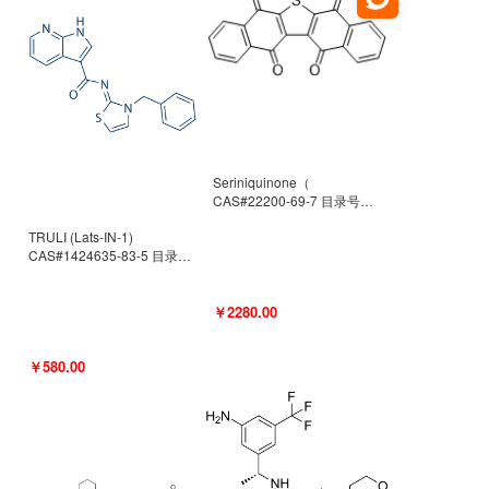
Seriniquinone（
CAS#22200-69-7 目录号
D940363）
TRULI (Lats-IN-1)
CAS#1424635-83-5 目录号
D801061
￥2280.00
￥580.00