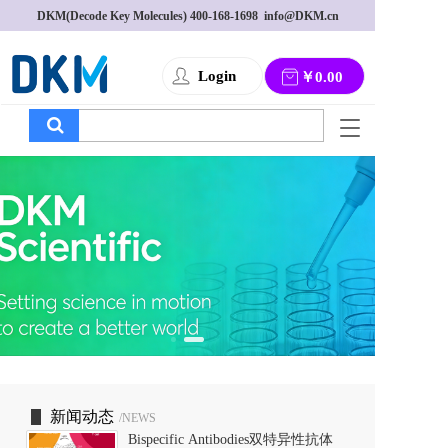
DKM(Decode Key Molecules) 
400-168-1698
  info@DKM.cn
Login
￥0.00
T
o
g
g
l
e
n
a
v
i
g
a
t
i
o
新闻动态
/NEWS
n
Bispecific Antibodies双特异性抗体