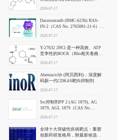
（CAS号：301836-41-9；货号：
2026-07-17
D801067）
Daraxonrasib (RMC-6236) RAS-
IN-2（CAS No. 2765081-21-6）：
体外与体内药理学评价方法，靶
2026-07-17
向KRAS/NRAS/HRAS的广谱RAS
抑制剂
Y-27632 2HCl 是一种高效、ATP
竞争性的ROCK（Rho相关卷曲螺
旋蛋白激酶）选择性抑制剂，可
2026-07-17
同等抑制ROCK1与ROCK2；其通
过精准嵌入激酶的ATP结合位点
Abemaciclib (阿贝西利)：深度解
发挥抑制作用，对ROCK1和
码新一代CDK4/6靶向抑制剂
ROCK2的解离常数（Ki）分别为
140 nM和300 nM；在众多丝氨酸/
2026-07-17
苏氨酸激酶（如PKC、MLCK）
中，其靶向ROCK的选择性超过
Src抑制剂PP 2 (AG 1879), AG
200倍，凸显出优异的分子特异
1879, AGL 1879（CAS No.
性。
172889-27-9）｜货号 D807008｜
2026-07-17
应用指南
全球十大突破性疾病靶点：重塑
创新药研发格局，附最新候选分