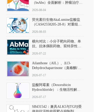
（bsAbs）全面解析：肿瘤治疗的
突破性进展及获批药物全景
2026-08-04
荧光素衍生物AkaLumine盐酸盐
（CAS#2558205-28-8）对重组萤
火虫荧光素酶（Fluc）的米氏常
2026-08-03
数（Km）为2.06 μM；其近红外
发光特性赋予优异的组织穿透能
横向对比：小分子靶向药物、单
力，大幅增强成像信噪比，从而
抗、抗体偶联药物、双特异性抗
实现活体动物模型中极低给药剂
体与CAR-T细胞治疗的技术特征
量下的高灵敏度、非侵入式生物
2026-07-22
及应用瓶颈
发光动态追踪。
Ailanthone（AIL）、Δ13-
Dehydrochaparrinone（臭椿酮/臭
椿苦酮），CAS No. 981-15-7，
2026-07-17
DKM货号 D806885
盐酸阿霉素（Doxorubicin
Hydrochloride）：生物活性解
析、实验操作指南与溶液配制规
2026-07-17
范
SB431542：兼具ALK5与TGFβ受
体拮抗活性的双靶点抑制剂