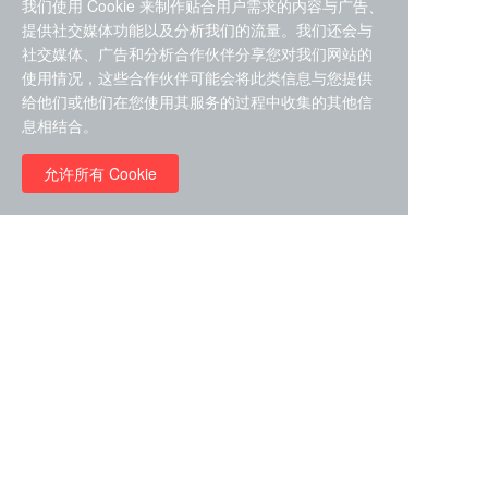
我们使用 Cookie 来制作贴合用户需求的内容与广告、
提供社交媒体功能以及分析我们的流量。我们还会与
社交媒体、广告和分析合作伙伴分享您对我们网站的
使用情况，这些合作伙伴可能会将此类信息与您提供
给他们或他们在您使用其服务的过程中收集的其他信
ZDZ-553， compound 22a，
息相结合。
STAT1抑制剂 目录号
RMC-6291 (Elironrasib)
D9181792
（CAS#2641998-63-0 目录
允许所有 Cookie
号D8001606）
￥8960.00
￥2580.00