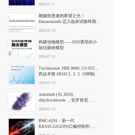
子清单
2026-07-17
胰腺癌患者的希望之光！
Daraxonrasib 迈入临床试验终期阶
段
2026-07-16
构建动物模型——DSS诱导的小
鼠结肠炎模型
2026-07-16
Tucidinostat ,HBI-8000, CS-055，
西达本胺 HDAC1, 2, 3, 10抑制剂
(CAS#1616493-44-7 目录号
2026-07-16
D808567) - DKM活性分子
Anlotinib (AL3818)
dihydrochloride ，安罗替尼，
ALTN、 Anlotinib、 Anlotinib
2026-07-16
Hydrochloride实验方法步骤SOP
RMC-6291：新一代
KRASG12C(ON)口服抑制剂，
RMC-6291