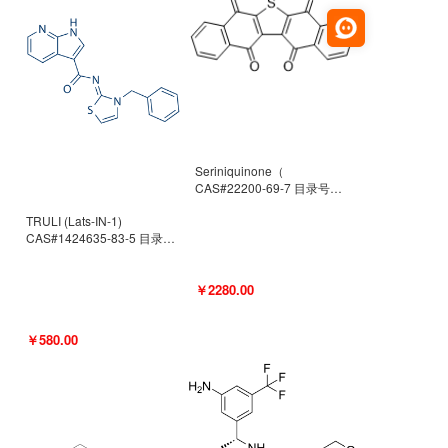
Seriniquinone（
CAS#22200-69-7 目录号
D940363）
TRULI (Lats-IN-1)
CAS#1424635-83-5 目录号
D801061
￥2280.00
￥580.00