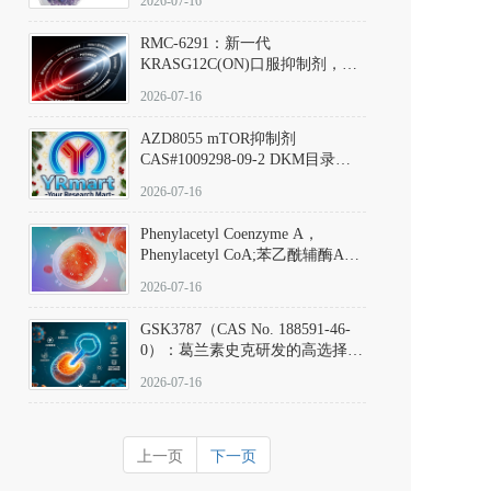
2026-07-16
Hydrochloride实验方法步骤SOP
RMC-6291：新一代
KRASG12C(ON)口服抑制剂，
RMC-6291
2026-07-16
(Elironrasib)CAS#2641998-63-0
AZD8055 mTOR抑制剂
CAS#1009298-09-2 DKM目录号
D801555：一种强效双靶向mTOR
2026-07-16
激酶抑制剂的深度剖析
Phenylacetyl Coenzyme A，
Phenylacetyl CoA;苯乙酰辅酶A
CAS#7532-39-0 目录号D944626
2026-07-16
GSK3787（CAS No. 188591-46-
0）：葛兰素史克研发的高选择
性、不可逆共价PPARδ特异性拮
2026-07-16
抗剂，被广泛视为研究PPARδ核
受体生理功能、信号通路验证及
靶点药理机制的金标准化学探
上一页
下一页
针。