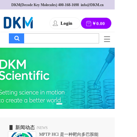
DKM(Decode Key Molecules) 
400-168-1698
  info@DKM.cn
Login
￥0.00
T
o
g
g
l
e
n
a
v
i
g
a
t
i
o
新闻动态
/NEWS
n
MPTP HCl 是一种靶向多巴胺能