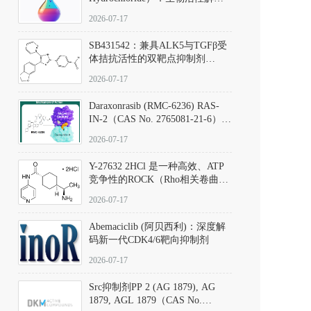
析、实验操作指南与溶液配制规
2026-07-17
范
SB431542：兼具ALK5与TGFβ受
体拮抗活性的双靶点抑制剂
（CAS号：301836-41-9；货号：
2026-07-17
D801067）
Daraxonrasib (RMC-6236) RAS-
IN-2（CAS No. 2765081-21-6）：
体外与体内药理学评价方法，靶
2026-07-17
向KRAS/NRAS/HRAS的广谱RAS
抑制剂
Y-27632 2HCl 是一种高效、ATP
竞争性的ROCK（Rho相关卷曲螺
旋蛋白激酶）选择性抑制剂，可
2026-07-17
同等抑制ROCK1与ROCK2；其通
过精准嵌入激酶的ATP结合位点
Abemaciclib (阿贝西利)：深度解
发挥抑制作用，对ROCK1和
码新一代CDK4/6靶向抑制剂
ROCK2的解离常数（Ki）分别为
140 nM和300 nM；在众多丝氨酸/
2026-07-17
苏氨酸激酶（如PKC、MLCK）
中，其靶向ROCK的选择性超过
Src抑制剂PP 2 (AG 1879), AG
200倍，凸显出优异的分子特异
1879, AGL 1879（CAS No.