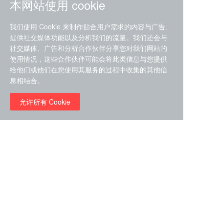
本网站使用 cookie
我们使用 Cookie 来制作贴合用户需求的内容与广告、
提供社交媒体功能以及分析我们的流量。我们还会与
社交媒体、广告和分析合作伙伴分享您对我们网站的
ZDZ-553， compound 22a，
使用情况，这些合作伙伴可能会将此类信息与您提供
STAT1抑制剂 目录号
给他们或他们在您使用其服务的过程中收集的其他信
RMC-6291 (Elironrasib)
D9181792
息相结合。
（CAS#2641998-63-0 目录
号D8001606）
允许所有 Cookie
￥8960.00
￥2580.00