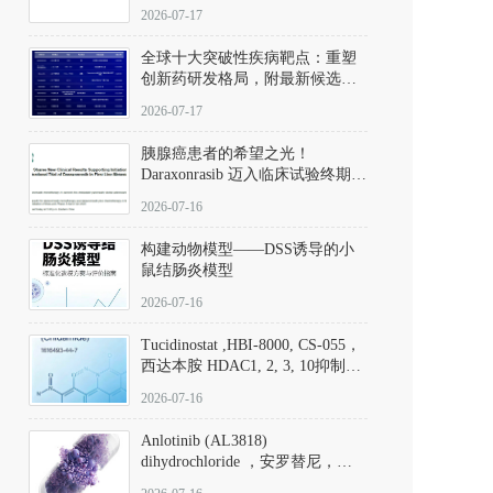
性。
172889-27-9）｜货号 D807008｜
2026-07-17
应用指南
全球十大突破性疾病靶点：重塑
创新药研发格局，附最新候选分
子清单
2026-07-17
胰腺癌患者的希望之光！
Daraxonrasib 迈入临床试验终期阶
段
2026-07-16
构建动物模型——DSS诱导的小
鼠结肠炎模型
2026-07-16
Tucidinostat ,HBI-8000, CS-055，
西达本胺 HDAC1, 2, 3, 10抑制剂
(CAS#1616493-44-7 目录号
2026-07-16
D808567) - DKM活性分子
Anlotinib (AL3818)
dihydrochloride ，安罗替尼，
ALTN、 Anlotinib、 Anlotinib