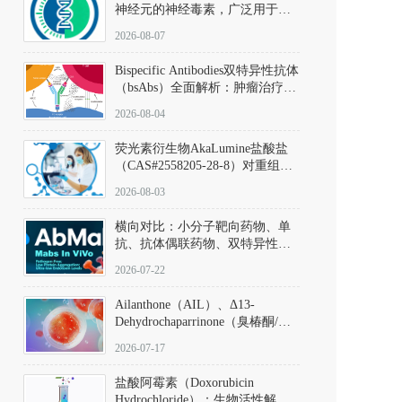
神经元的神经毒素，广泛用于构
建帕金森病动物模型。该化合物
2026-08-07
以盐酸盐形式存在，可触发线粒
体介导的神经元凋亡。其经典应
Bispecific Antibodies双特异性抗体
用即为选择性损毁中脑黑质致密
（bsAbs）全面解析：肿瘤治疗的
部多巴胺能神经元，从而可靠模
突破性进展及获批药物全景
拟帕金森病的核心病理与行为表
2026-08-04
型。
荧光素衍生物AkaLumine盐酸盐
（CAS#2558205-28-8）对重组萤
火虫荧光素酶（Fluc）的米氏常
2026-08-03
数（Km）为2.06 μM；其近红外
发光特性赋予优异的组织穿透能
横向对比：小分子靶向药物、单
力，大幅增强成像信噪比，从而
抗、抗体偶联药物、双特异性抗
实现活体动物模型中极低给药剂
体与CAR-T细胞治疗的技术特征
量下的高灵敏度、非侵入式生物
2026-07-22
及应用瓶颈
发光动态追踪。
Ailanthone（AIL）、Δ13-
Dehydrochaparrinone（臭椿酮/臭
椿苦酮），CAS No. 981-15-7，
2026-07-17
DKM货号 D806885
盐酸阿霉素（Doxorubicin
Hydrochloride）：生物活性解